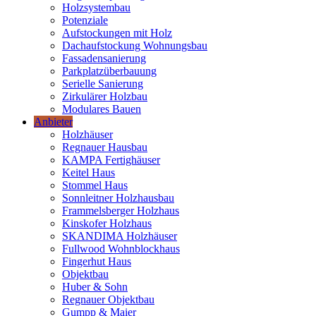
Holzsystembau
Potenziale
Aufstockungen mit Holz
Dachaufstockung Wohnungsbau
Fassadensanierung
Parkplatzüberbauung
Serielle Sanierung
Zirkulärer Holzbau
Modulares Bauen
Anbieter
Holzhäuser
Regnauer Hausbau
KAMPA Fertighäuser
Keitel Haus
Stommel Haus
Sonnleitner Holzhausbau
Frammelsberger Holzhaus
Kinskofer Holzhaus
SKANDIMA Holzhäuser
Fullwood Wohnblockhaus
Fingerhut Haus
Objektbau
Huber & Sohn
Regnauer Objektbau
Gumpp & Maier