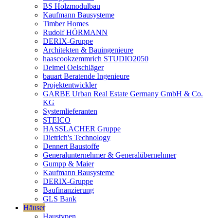
BS Holzmodulbau
Kaufmann Bausysteme
Timber Homes
Rudolf HÖRMANN
DERIX-Gruppe
Architekten & Bauingenieure
haascookzemmrich STUDIO2050
Deimel Oelschläger
bauart Beratende Ingenieure
Projektentwickler
GARBE Urban Real Estate Germany GmbH & Co.
KG
Systemlieferanten
STEICO
HASSLACHER Gruppe
Dietrich's Technology
Dennert Baustoffe
Generalunternehmer & Generalübernehmer
Gumpp & Maier
Kaufmann Bausysteme
DERIX-Gruppe
Baufinanzierung
GLS Bank
Häuser
Haustypen