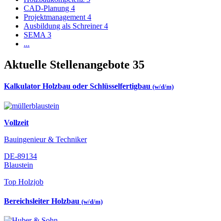
CAD-Planung
4
Projektmanagement
4
Ausbildung als Schreiner
4
SEMA
3
...
Aktuelle Stellenangebote
35
Kalkulator Holzbau oder Schlüsselfertigbau
(w/d/m)
Vollzeit
Bauingenieur & Techniker
DE-89134
Blaustein
Top Holzjob
Bereichsleiter Holzbau
(w/d/m)