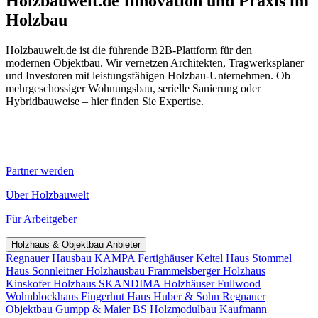
Holzbauwelt.de
Innovation und Praxis im
Holzbau
Holzbauwelt.de ist die führende B2B-Plattform für den
modernen Objektbau. Wir vernetzen Architekten, Tragwerksplaner
und Investoren mit leistungsfähigen Holzbau-Unternehmen. Ob
mehrgeschossiger Wohnungsbau, serielle Sanierung oder
Hybridbauweise – hier finden Sie Expertise.
Partner werden
Über Holzbauwelt
Für Arbeitgeber
Holzhaus & Objektbau Anbieter
Regnauer Hausbau
KAMPA Fertighäuser
Keitel Haus
Stommel
Haus
Sonnleitner Holzhausbau
Frammelsberger Holzhaus
Kinskofer Holzhaus
SKANDIMA Holzhäuser
Fullwood
Wohnblockhaus
Fingerhut Haus
Huber & Sohn
Regnauer
Objektbau
Gumpp & Maier
BS Holzmodulbau
Kaufmann