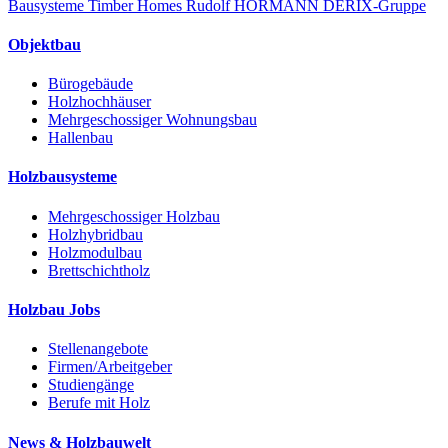
Bausysteme
Timber Homes
Rudolf HÖRMANN
DERIX-Gruppe
Objektbau
Bürogebäude
Holzhochhäuser
Mehrgeschossiger Wohnungsbau
Hallenbau
Holzbausysteme
Mehrgeschossiger Holzbau
Holzhybridbau
Holzmodulbau
Brettschichtholz
Holzbau Jobs
Stellenangebote
Firmen/Arbeitgeber
Studiengänge
Berufe mit Holz
News & Holzbauwelt