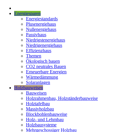
Energiesparen
Energiestandards
Plusenergiehaus
Nullenergiehaus
Passivhaus
Niedrigstenergiehaus
Niedrigenergiehaus
Effizienzhaus
Themen
Ökologisch bauen
CO2 neutrales Bauen
Erneuerbare Energien
Wärmedämmung
Solaranlagen
Holzbauweisen
Bauweisen
Holzrahmenbau, Holzständerbauweise
Holztafelbau
Massivholzbau
Blockbohlenbauweise
Holz- und Lehmbau
Holzbausysteme
Mehrgeschossiger Holzbau