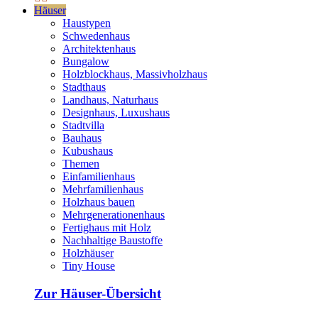
Häuser
Haustypen
Schwedenhaus
Architektenhaus
Bungalow
Holzblockhaus, Massivholzhaus
Stadthaus
Landhaus, Naturhaus
Designhaus, Luxushaus
Stadtvilla
Bauhaus
Kubushaus
Themen
Einfamilienhaus
Mehrfamilienhaus
Holzhaus bauen
Mehrgenerationenhaus
Fertighaus mit Holz
Nachhaltige Baustoffe
Holzhäuser
Tiny House
Zur Häuser-Übersicht