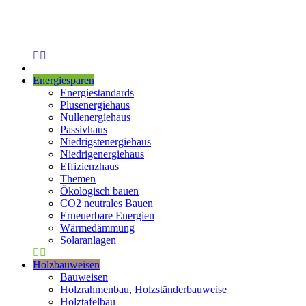
Energiesparen
Energiestandards
Plusenergiehaus
Nullenergiehaus
Passivhaus
Niedrigstenergiehaus
Niedrigenergiehaus
Effizienzhaus
Themen
Ökologisch bauen
CO2 neutrales Bauen
Erneuerbare Energien
Wärmedämmung
Solaranlagen
Holzbauweisen
Bauweisen
Holzrahmenbau, Holzständerbauweise
Holztafelbau