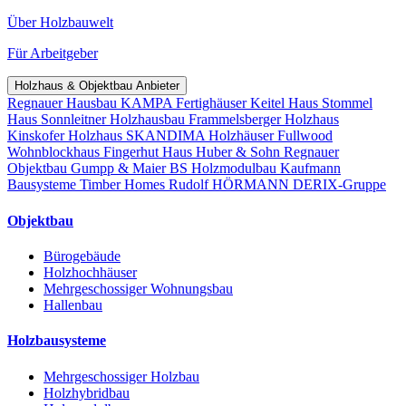
Über Holzbauwelt
Für Arbeitgeber
Holzhaus & Objektbau Anbieter
Regnauer Hausbau
KAMPA Fertighäuser
Keitel Haus
Stommel
Haus
Sonnleitner Holzhausbau
Frammelsberger Holzhaus
Kinskofer Holzhaus
SKANDIMA Holzhäuser
Fullwood
Wohnblockhaus
Fingerhut Haus
Huber & Sohn
Regnauer
Objektbau
Gumpp & Maier
BS Holzmodulbau
Kaufmann
Bausysteme
Timber Homes
Rudolf HÖRMANN
DERIX-Gruppe
Objektbau
Bürogebäude
Holzhochhäuser
Mehrgeschossiger Wohnungsbau
Hallenbau
Holzbausysteme
Mehrgeschossiger Holzbau
Holzhybridbau