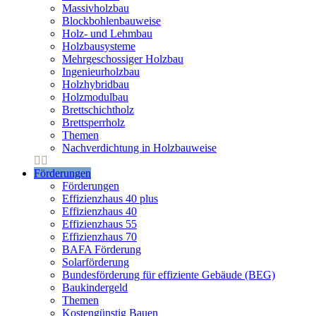
Massivholzbau
Blockbohlenbauweise
Holz- und Lehmbau
Holzbausysteme
Mehrgeschossiger Holzbau
Ingenieurholzbau
Holzhybridbau
Holzmodulbau
Brettschichtholz
Brettsperrholz
Themen
Nachverdichtung in Holzbauweise
Förderungen
Förderungen
Effizienzhaus 40 plus
Effizienzhaus 40
Effizienzhaus 55
Effizienzhaus 70
BAFA Förderung
Solarförderung
Bundesförderung für effiziente Gebäude (BEG)
Baukindergeld
Themen
Kostengünstig Bauen