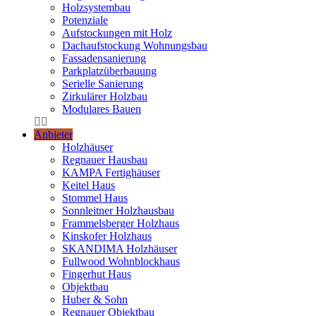
Holzsystembau
Potenziale
Aufstockungen mit Holz
Dachaufstockung Wohnungsbau
Fassadensanierung
Parkplatzüberbauung
Serielle Sanierung
Zirkulärer Holzbau
Modulares Bauen
Anbieter
Holzhäuser
Regnauer Hausbau
KAMPA Fertighäuser
Keitel Haus
Stommel Haus
Sonnleitner Holzhausbau
Frammelsberger Holzhaus
Kinskofer Holzhaus
SKANDIMA Holzhäuser
Fullwood Wohnblockhaus
Fingerhut Haus
Objektbau
Huber & Sohn
Regnauer Objektbau