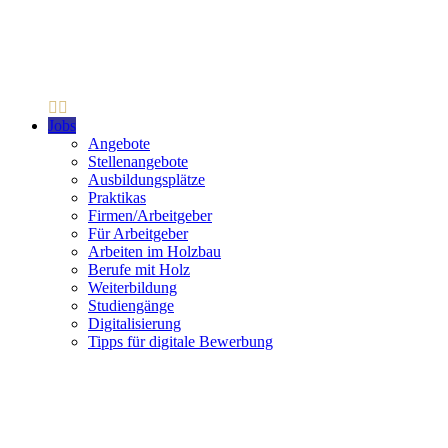
Jobs
Angebote
Stellenangebote
Ausbildungsplätze
Praktikas
Firmen/Arbeitgeber
Für Arbeitgeber
Arbeiten im Holzbau
Berufe mit Holz
Weiterbildung
Studiengänge
Digitalisierung
Tipps für digitale Bewerbung