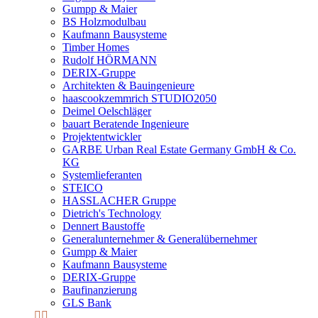
Gumpp & Maier
BS Holzmodulbau
Kaufmann Bausysteme
Timber Homes
Rudolf HÖRMANN
DERIX-Gruppe
Architekten & Bauingenieure
haascookzemmrich STUDIO2050
Deimel Oelschläger
bauart Beratende Ingenieure
Projektentwickler
GARBE Urban Real Estate Germany GmbH & Co.
KG
Systemlieferanten
STEICO
HASSLACHER Gruppe
Dietrich's Technology
Dennert Baustoffe
Generalunternehmer & Generalübernehmer
Gumpp & Maier
Kaufmann Bausysteme
DERIX-Gruppe
Baufinanzierung
GLS Bank