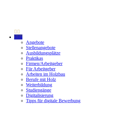
Jobs
Angebote
Stellenangebote
Ausbildungsplätze
Praktikas
Firmen/Arbeitgeber
Für Arbeitgeber
Arbeiten im Holzbau
Berufe mit Holz
Weiterbildung
Studiengänge
Digitalisierung
Tipps für digitale Bewerbung