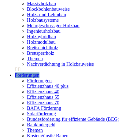
Massivholzbau
Blockbohlenbauweise
Holz- und Lehmbau
Holzbausysteme
Mehrgeschossiger Holzbau
Ingenieurholzbau
Holzhybridbau
Holzmodulbau
Brettschichtholz
Brettsperrholz
Themen
Nachverdichtung in Holzbauweise
Förderungen
Förderungen
Effizienzhaus 40 plus
Effizienzhaus 40
Effizienzhaus 55
Effizienzhaus 70
BAFA Förderung
Solarförderung
Bundesförderung für effiziente Gebäude (BEG)
Baukindergeld
Themen
Kostengünstig Bauen