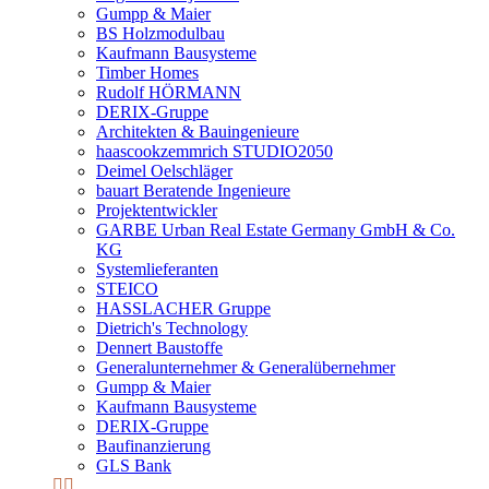
Gumpp & Maier
BS Holzmodulbau
Kaufmann Bausysteme
Timber Homes
Rudolf HÖRMANN
DERIX-Gruppe
Architekten & Bauingenieure
haascookzemmrich STUDIO2050
Deimel Oelschläger
bauart Beratende Ingenieure
Projektentwickler
GARBE Urban Real Estate Germany GmbH & Co.
KG
Systemlieferanten
STEICO
HASSLACHER Gruppe
Dietrich's Technology
Dennert Baustoffe
Generalunternehmer & Generalübernehmer
Gumpp & Maier
Kaufmann Bausysteme
DERIX-Gruppe
Baufinanzierung
GLS Bank