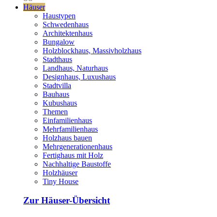
Häuser
Haustypen
Schwedenhaus
Architektenhaus
Bungalow
Holzblockhaus, Massivholzhaus
Stadthaus
Landhaus, Naturhaus
Designhaus, Luxushaus
Stadtvilla
Bauhaus
Kubushaus
Themen
Einfamilienhaus
Mehrfamilienhaus
Holzhaus bauen
Mehrgenerationenhaus
Fertighaus mit Holz
Nachhaltige Baustoffe
Holzhäuser
Tiny House
Zur Häuser-Übersicht