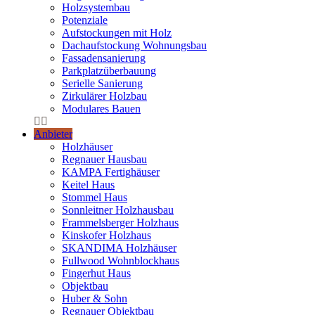
Holzsystembau
Potenziale
Aufstockungen mit Holz
Dachaufstockung Wohnungsbau
Fassadensanierung
Parkplatzüberbauung
Serielle Sanierung
Zirkulärer Holzbau
Modulares Bauen
Anbieter
Holzhäuser
Regnauer Hausbau
KAMPA Fertighäuser
Keitel Haus
Stommel Haus
Sonnleitner Holzhausbau
Frammelsberger Holzhaus
Kinskofer Holzhaus
SKANDIMA Holzhäuser
Fullwood Wohnblockhaus
Fingerhut Haus
Objektbau
Huber & Sohn
Regnauer Objektbau