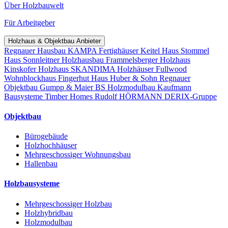
Über Holzbauwelt
Für Arbeitgeber
Holzhaus & Objektbau Anbieter
Regnauer Hausbau
KAMPA Fertighäuser
Keitel Haus
Stommel
Haus
Sonnleitner Holzhausbau
Frammelsberger Holzhaus
Kinskofer Holzhaus
SKANDIMA Holzhäuser
Fullwood
Wohnblockhaus
Fingerhut Haus
Huber & Sohn
Regnauer
Objektbau
Gumpp & Maier
BS Holzmodulbau
Kaufmann
Bausysteme
Timber Homes
Rudolf HÖRMANN
DERIX-Gruppe
Objektbau
Bürogebäude
Holzhochhäuser
Mehrgeschossiger Wohnungsbau
Hallenbau
Holzbausysteme
Mehrgeschossiger Holzbau
Holzhybridbau
Holzmodulbau