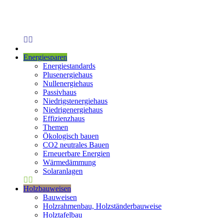
Energiesparen
Energiestandards
Plusenergiehaus
Nullenergiehaus
Passivhaus
Niedrigstenergiehaus
Niedrigenergiehaus
Effizienzhaus
Themen
Ökologisch bauen
CO2 neutrales Bauen
Erneuerbare Energien
Wärmedämmung
Solaranlagen
Holzbauweisen
Bauweisen
Holzrahmenbau, Holzständerbauweise
Holztafelbau