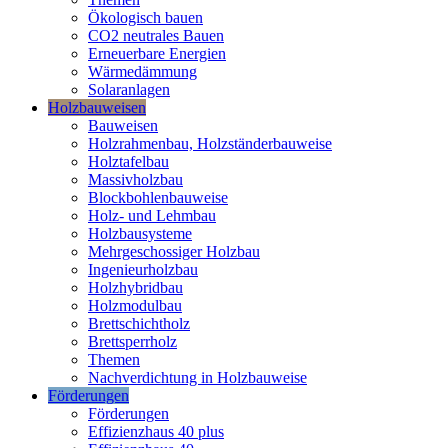
Ökologisch bauen
CO2 neutrales Bauen
Erneuerbare Energien
Wärmedämmung
Solaranlagen
Holzbauweisen
Bauweisen
Holzrahmenbau, Holzständerbauweise
Holztafelbau
Massivholzbau
Blockbohlenbauweise
Holz- und Lehmbau
Holzbausysteme
Mehrgeschossiger Holzbau
Ingenieurholzbau
Holzhybridbau
Holzmodulbau
Brettschichtholz
Brettsperrholz
Themen
Nachverdichtung in Holzbauweise
Förderungen
Förderungen
Effizienzhaus 40 plus