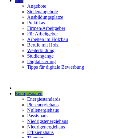
Jobs
Angebote
Stellenangebote
Ausbildungsplätze
Praktikas
Firmen/Arbeitgeber
Für Arbeitgeber
Arbeiten im Holzbau
Berufe mit Holz
Weiterbildung
Studiengänge
Digitalisierung
Tipps für digitale Bewerbung
Energiesparen
Energiestandards
Plusenergiehaus
Nullenergiehaus
Passivhaus
Niedrigstenergiehaus
Niedrigenergiehaus
Effizienzhaus
Themen