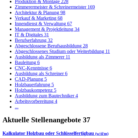
Produktion & Montage
228
Zimmerermeister & Schreinermeister
169
Architektur & Planung
98
Verkauf & Marketing
68
Innendienst & Verwaltung
67
Management & Projektleitung
34
IT & Digitales
31
Berufserfahrung
32
Abgeschlossene Berufsausbildung
28
Abgeschlossenes Studium oder Weiterbildung
11
Ausbildung als Zimmerer
11
Bauleitung
6
CNC-Kenntnisse
6
Ausbildung als Schreiner
6
CAD-Planung
5
Holzbauerfahrung
5
Holzbaukompetenz
5
Ausbildung zum Bautechniker
4
Arbeitsvorbereitung
4
...
Aktuelle Stellenangebote
37
Kalkulator Holzbau oder Schlüsselfertigbau
(w/d/m)