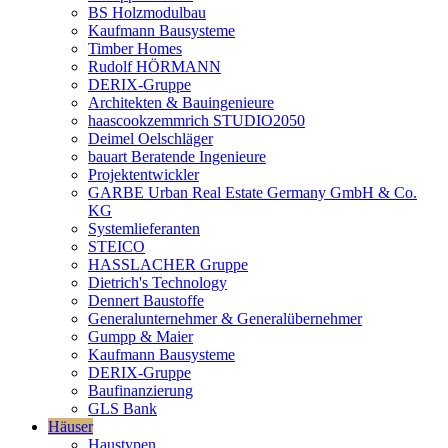
BS Holzmodulbau
Kaufmann Bausysteme
Timber Homes
Rudolf HÖRMANN
DERIX-Gruppe
Architekten & Bauingenieure
haascookzemmrich STUDIO2050
Deimel Oelschläger
bauart Beratende Ingenieure
Projektentwickler
GARBE Urban Real Estate Germany GmbH & Co.
KG
Systemlieferanten
STEICO
HASSLACHER Gruppe
Dietrich's Technology
Dennert Baustoffe
Generalunternehmer & Generalübernehmer
Gumpp & Maier
Kaufmann Bausysteme
DERIX-Gruppe
Baufinanzierung
GLS Bank
Häuser
Haustypen