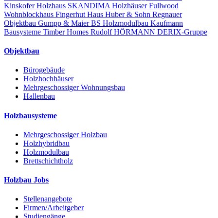
Kinskofer Holzhaus
SKANDIMA Holzhäuser
Fullwood
Wohnblockhaus
Fingerhut Haus
Huber & Sohn
Regnauer
Objektbau
Gumpp & Maier
BS Holzmodulbau
Kaufmann
Bausysteme
Timber Homes
Rudolf HÖRMANN
DERIX-Gruppe
Objektbau
Bürogebäude
Holzhochhäuser
Mehrgeschossiger Wohnungsbau
Hallenbau
Holzbausysteme
Mehrgeschossiger Holzbau
Holzhybridbau
Holzmodulbau
Brettschichtholz
Holzbau Jobs
Stellenangebote
Firmen/Arbeitgeber
Studiengänge