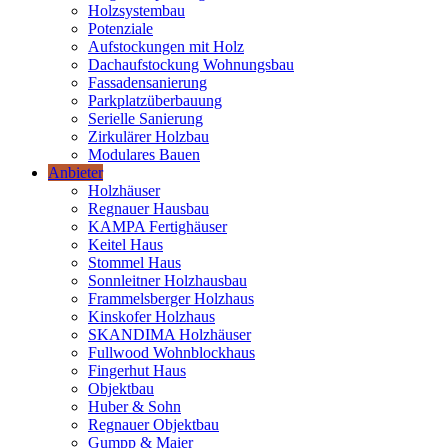
Holzsystembau
Potenziale
Aufstockungen mit Holz
Dachaufstockung Wohnungsbau
Fassadensanierung
Parkplatzüberbauung
Serielle Sanierung
Zirkulärer Holzbau
Modulares Bauen
Anbieter
Holzhäuser
Regnauer Hausbau
KAMPA Fertighäuser
Keitel Haus
Stommel Haus
Sonnleitner Holzhausbau
Frammelsberger Holzhaus
Kinskofer Holzhaus
SKANDIMA Holzhäuser
Fullwood Wohnblockhaus
Fingerhut Haus
Objektbau
Huber & Sohn
Regnauer Objektbau
Gumpp & Maier