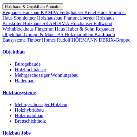
Holzhaus & Objektbau Anbieter
Regnauer Hausbau
KAMPA Fertighäuser
Keitel Haus
Stommel
Haus
Sonnleitner Holzhausbau
Frammelsberger Holzhaus
Kinskofer Holzhaus
SKANDIMA Holzhäuser
Fullwood
Wohnblockhaus
Fingerhut Haus
Huber & Sohn
Regnauer
Objektbau
Gumpp & Maier
BS Holzmodulbau
Kaufmann
Bausysteme
Timber Homes
Rudolf HÖRMANN
DERIX-Gruppe
Objektbau
Bürogebäude
Holzhochhäuser
Mehrgeschossiger Wohnungsbau
Hallenbau
Holzbausysteme
Mehrgeschossiger Holzbau
Holzhybridbau
Holzmodulbau
Brettschichtholz
Holzbau Jobs