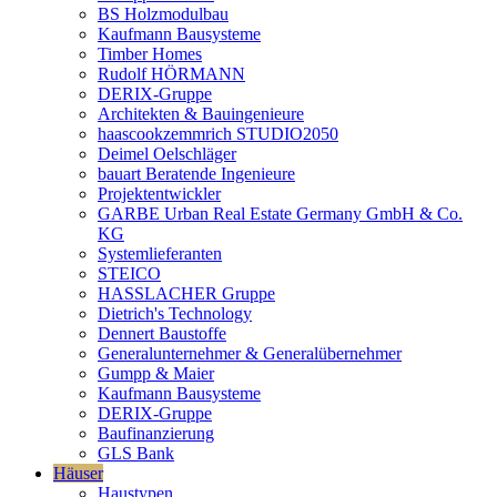
BS Holzmodulbau
Kaufmann Bausysteme
Timber Homes
Rudolf HÖRMANN
DERIX-Gruppe
Architekten & Bauingenieure
haascookzemmrich STUDIO2050
Deimel Oelschläger
bauart Beratende Ingenieure
Projektentwickler
GARBE Urban Real Estate Germany GmbH & Co.
KG
Systemlieferanten
STEICO
HASSLACHER Gruppe
Dietrich's Technology
Dennert Baustoffe
Generalunternehmer & Generalübernehmer
Gumpp & Maier
Kaufmann Bausysteme
DERIX-Gruppe
Baufinanzierung
GLS Bank
Häuser
Haustypen