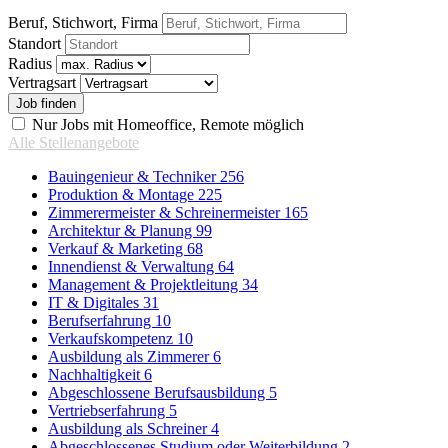
Beruf, Stichwort, Firma
Standort
Radius
Vertragsart
Nur Jobs mit Homeoffice, Remote möglich
Alle Stellenangebote
Bauingenieur & Techniker
256
Produktion & Montage
225
Zimmerermeister & Schreinermeister
165
Architektur & Planung
99
Verkauf & Marketing
68
Innendienst & Verwaltung
64
Management & Projektleitung
34
IT & Digitales
31
Berufserfahrung
10
Verkaufskompetenz
10
Ausbildung als Zimmerer
6
Nachhaltigkeit
6
Abgeschlossene Berufsausbildung
5
Vertriebserfahrung
5
Ausbildung als Schreiner
4
Abgeschlossenes Studium oder Weiterbildung
2