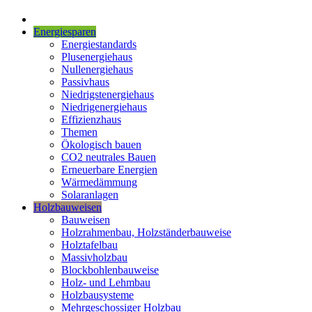
Energiesparen
Energiestandards
Plusenergiehaus
Nullenergiehaus
Passivhaus
Niedrigstenergiehaus
Niedrigenergiehaus
Effizienzhaus
Themen
Ökologisch bauen
CO2 neutrales Bauen
Erneuerbare Energien
Wärmedämmung
Solaranlagen
Holzbauweisen
Bauweisen
Holzrahmenbau, Holzständerbauweise
Holztafelbau
Massivholzbau
Blockbohlenbauweise
Holz- und Lehmbau
Holzbausysteme
Mehrgeschossiger Holzbau