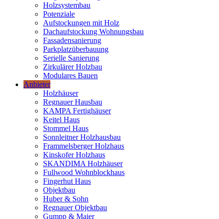
Holzsystembau
Potenziale
Aufstockungen mit Holz
Dachaufstockung Wohnungsbau
Fassadensanierung
Parkplatzüberbauung
Serielle Sanierung
Zirkulärer Holzbau
Modulares Bauen
Anbieter
Holzhäuser
Regnauer Hausbau
KAMPA Fertighäuser
Keitel Haus
Stommel Haus
Sonnleitner Holzhausbau
Frammelsberger Holzhaus
Kinskofer Holzhaus
SKANDIMA Holzhäuser
Fullwood Wohnblockhaus
Fingerhut Haus
Objektbau
Huber & Sohn
Regnauer Objektbau
Gumpp & Maier