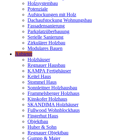
Holzsystembau
Potenziale
Aufstockungen mit Holz
Dachaufstockung Wohnungsbau
Fassadensanierung
Parkplatzüberbauung
Serielle Sanierung
Zirkulärer Holzbau
Modulares Bauen
Anbieter
Holzhäuser
Regnauer Hausbau
KAMPA Fertighäuser
Keitel Haus
Stommel Haus
Sonnleitner Holzhausbau
Frammelsberger Holzhaus
Kinskofer Holzhaus
SKANDIMA Holzhäuser
Fullwood Wohnblockhaus
Fingerhut Haus
Objektbau
Huber & Sohn
Regnauer Objektbau
Gumpp & Maier