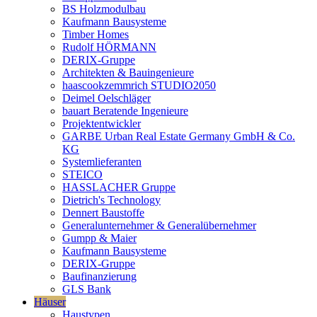
BS Holzmodulbau
Kaufmann Bausysteme
Timber Homes
Rudolf HÖRMANN
DERIX-Gruppe
Architekten & Bauingenieure
haascookzemmrich STUDIO2050
Deimel Oelschläger
bauart Beratende Ingenieure
Projektentwickler
GARBE Urban Real Estate Germany GmbH & Co.
KG
Systemlieferanten
STEICO
HASSLACHER Gruppe
Dietrich's Technology
Dennert Baustoffe
Generalunternehmer & Generalübernehmer
Gumpp & Maier
Kaufmann Bausysteme
DERIX-Gruppe
Baufinanzierung
GLS Bank
Häuser
Haustypen