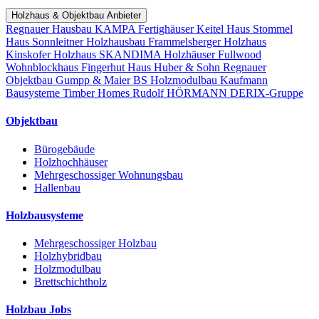
Holzhaus & Objektbau Anbieter
Regnauer Hausbau
KAMPA Fertighäuser
Keitel Haus
Stommel
Haus
Sonnleitner Holzhausbau
Frammelsberger Holzhaus
Kinskofer Holzhaus
SKANDIMA Holzhäuser
Fullwood
Wohnblockhaus
Fingerhut Haus
Huber & Sohn
Regnauer
Objektbau
Gumpp & Maier
BS Holzmodulbau
Kaufmann
Bausysteme
Timber Homes
Rudolf HÖRMANN
DERIX-Gruppe
Objektbau
Bürogebäude
Holzhochhäuser
Mehrgeschossiger Wohnungsbau
Hallenbau
Holzbausysteme
Mehrgeschossiger Holzbau
Holzhybridbau
Holzmodulbau
Brettschichtholz
Holzbau Jobs