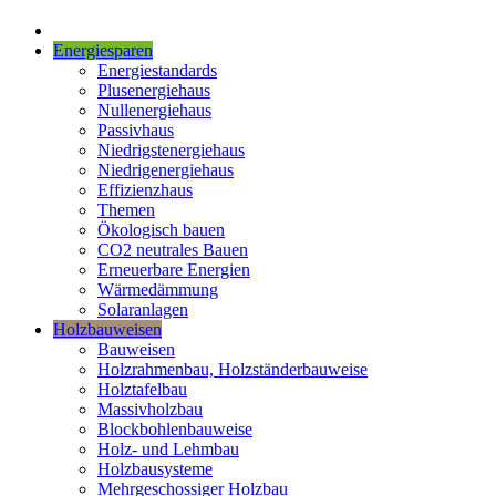
Energiesparen
Energiestandards
Plusenergiehaus
Nullenergiehaus
Passivhaus
Niedrigstenergiehaus
Niedrigenergiehaus
Effizienzhaus
Themen
Ökologisch bauen
CO2 neutrales Bauen
Erneuerbare Energien
Wärmedämmung
Solaranlagen
Holzbauweisen
Bauweisen
Holzrahmenbau, Holzständerbauweise
Holztafelbau
Massivholzbau
Blockbohlenbauweise
Holz- und Lehmbau
Holzbausysteme
Mehrgeschossiger Holzbau