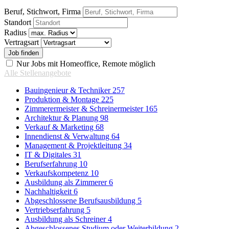
Beruf, Stichwort, Firma
Standort
Radius
Vertragsart
Nur Jobs mit Homeoffice, Remote möglich
Alle Stellenangebote
Bauingenieur & Techniker
257
Produktion & Montage
225
Zimmerermeister & Schreinermeister
165
Architektur & Planung
98
Verkauf & Marketing
68
Innendienst & Verwaltung
64
Management & Projektleitung
34
IT & Digitales
31
Berufserfahrung
10
Verkaufskompetenz
10
Ausbildung als Zimmerer
6
Nachhaltigkeit
6
Abgeschlossene Berufsausbildung
5
Vertriebserfahrung
5
Ausbildung als Schreiner
4
Abgeschlossenes Studium oder Weiterbildung
2