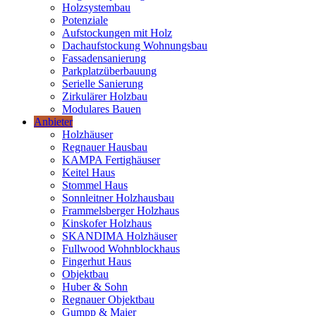
Holzsystembau
Potenziale
Aufstockungen mit Holz
Dachaufstockung Wohnungsbau
Fassadensanierung
Parkplatzüberbauung
Serielle Sanierung
Zirkulärer Holzbau
Modulares Bauen
Anbieter
Holzhäuser
Regnauer Hausbau
KAMPA Fertighäuser
Keitel Haus
Stommel Haus
Sonnleitner Holzhausbau
Frammelsberger Holzhaus
Kinskofer Holzhaus
SKANDIMA Holzhäuser
Fullwood Wohnblockhaus
Fingerhut Haus
Objektbau
Huber & Sohn
Regnauer Objektbau
Gumpp & Maier