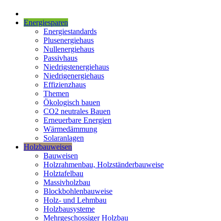
Energiesparen
Energiestandards
Plusenergiehaus
Nullenergiehaus
Passivhaus
Niedrigstenergiehaus
Niedrigenergiehaus
Effizienzhaus
Themen
Ökologisch bauen
CO2 neutrales Bauen
Erneuerbare Energien
Wärmedämmung
Solaranlagen
Holzbauweisen
Bauweisen
Holzrahmenbau, Holzständerbauweise
Holztafelbau
Massivholzbau
Blockbohlenbauweise
Holz- und Lehmbau
Holzbausysteme
Mehrgeschossiger Holzbau