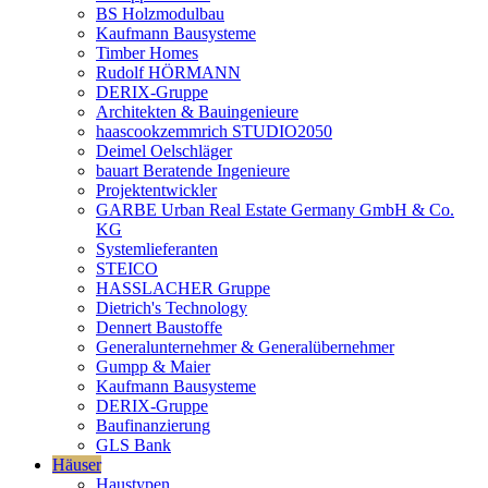
BS Holzmodulbau
Kaufmann Bausysteme
Timber Homes
Rudolf HÖRMANN
DERIX-Gruppe
Architekten & Bauingenieure
haascookzemmrich STUDIO2050
Deimel Oelschläger
bauart Beratende Ingenieure
Projektentwickler
GARBE Urban Real Estate Germany GmbH & Co.
KG
Systemlieferanten
STEICO
HASSLACHER Gruppe
Dietrich's Technology
Dennert Baustoffe
Generalunternehmer & Generalübernehmer
Gumpp & Maier
Kaufmann Bausysteme
DERIX-Gruppe
Baufinanzierung
GLS Bank
Häuser
Haustypen