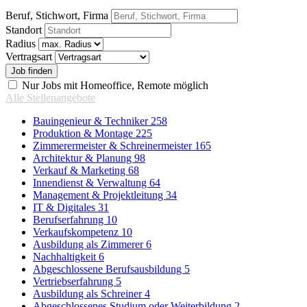
Beruf, Stichwort, Firma
Standort
Radius
Vertragsart
Nur Jobs mit Homeoffice, Remote möglich
Alle Stellenangebote
Bauingenieur & Techniker
258
Produktion & Montage
225
Zimmerermeister & Schreinermeister
165
Architektur & Planung
98
Verkauf & Marketing
68
Innendienst & Verwaltung
64
Management & Projektleitung
34
IT & Digitales
31
Berufserfahrung
10
Verkaufskompetenz
10
Ausbildung als Zimmerer
6
Nachhaltigkeit
6
Abgeschlossene Berufsausbildung
5
Vertriebserfahrung
5
Ausbildung als Schreiner
4
Abgeschlossenes Studium oder Weiterbildung
2