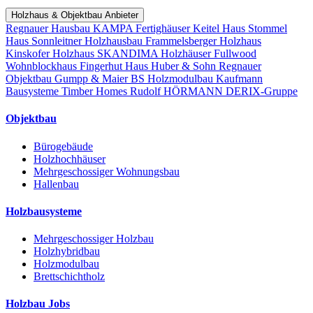
Holzhaus & Objektbau Anbieter
Regnauer Hausbau
KAMPA Fertighäuser
Keitel Haus
Stommel
Haus
Sonnleitner Holzhausbau
Frammelsberger Holzhaus
Kinskofer Holzhaus
SKANDIMA Holzhäuser
Fullwood
Wohnblockhaus
Fingerhut Haus
Huber & Sohn
Regnauer
Objektbau
Gumpp & Maier
BS Holzmodulbau
Kaufmann
Bausysteme
Timber Homes
Rudolf HÖRMANN
DERIX-Gruppe
Objektbau
Bürogebäude
Holzhochhäuser
Mehrgeschossiger Wohnungsbau
Hallenbau
Holzbausysteme
Mehrgeschossiger Holzbau
Holzhybridbau
Holzmodulbau
Brettschichtholz
Holzbau Jobs