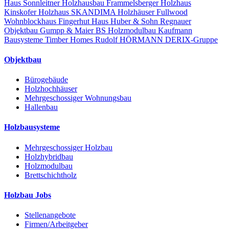
Haus
Sonnleitner Holzhausbau
Frammelsberger Holzhaus
Kinskofer Holzhaus
SKANDIMA Holzhäuser
Fullwood
Wohnblockhaus
Fingerhut Haus
Huber & Sohn
Regnauer
Objektbau
Gumpp & Maier
BS Holzmodulbau
Kaufmann
Bausysteme
Timber Homes
Rudolf HÖRMANN
DERIX-Gruppe
Objektbau
Bürogebäude
Holzhochhäuser
Mehrgeschossiger Wohnungsbau
Hallenbau
Holzbausysteme
Mehrgeschossiger Holzbau
Holzhybridbau
Holzmodulbau
Brettschichtholz
Holzbau Jobs
Stellenangebote
Firmen/Arbeitgeber