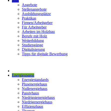
Jobs
Angebote
Stellenangebote
Ausbildungsplätze
Praktikas
Firmen/Arbeitgeber
Für Arbeitgeber
Arbeiten im Holzbau
Berufe mit Holz
Weiterbildung
Studiengänge
Digitalisierung
Tipps für digitale Bewerbung
Energiesparen
Energiestandards
Plusenergiehaus
Nullenergiehaus
Passivhaus
Niedrigstenergiehaus
Niedrigenergiehaus
Effizienzhaus
Themen