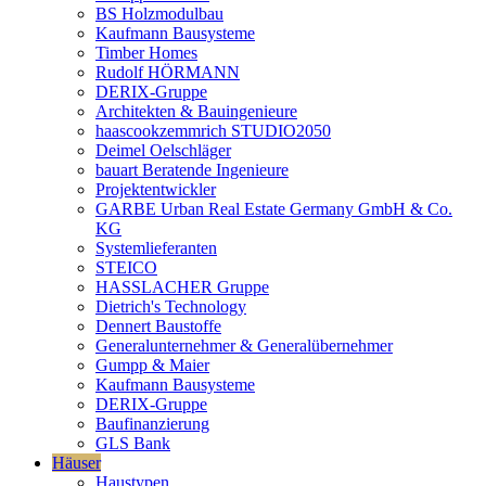
BS Holzmodulbau
Kaufmann Bausysteme
Timber Homes
Rudolf HÖRMANN
DERIX-Gruppe
Architekten & Bauingenieure
haascookzemmrich STUDIO2050
Deimel Oelschläger
bauart Beratende Ingenieure
Projektentwickler
GARBE Urban Real Estate Germany GmbH & Co.
KG
Systemlieferanten
STEICO
HASSLACHER Gruppe
Dietrich's Technology
Dennert Baustoffe
Generalunternehmer & Generalübernehmer
Gumpp & Maier
Kaufmann Bausysteme
DERIX-Gruppe
Baufinanzierung
GLS Bank
Häuser
Haustypen