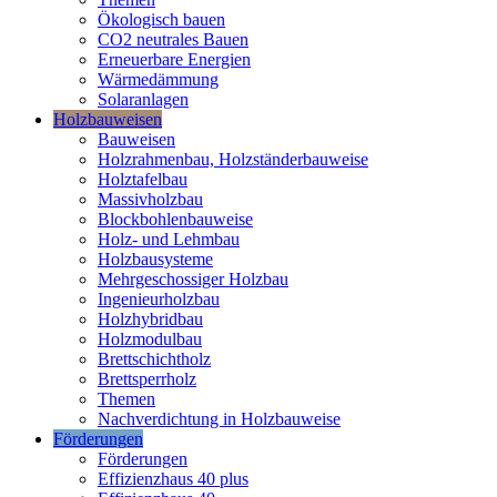
Ökologisch bauen
CO2 neutrales Bauen
Erneuerbare Energien
Wärmedämmung
Solaranlagen
Holzbauweisen
Bauweisen
Holzrahmenbau, Holzständerbauweise
Holztafelbau
Massivholzbau
Blockbohlenbauweise
Holz- und Lehmbau
Holzbausysteme
Mehrgeschossiger Holzbau
Ingenieurholzbau
Holzhybridbau
Holzmodulbau
Brettschichtholz
Brettsperrholz
Themen
Nachverdichtung in Holzbauweise
Förderungen
Förderungen
Effizienzhaus 40 plus