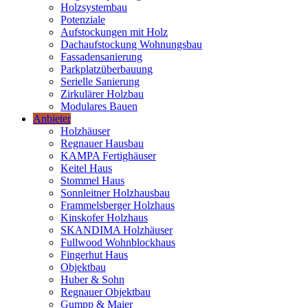
Holzsystembau
Potenziale
Aufstockungen mit Holz
Dachaufstockung Wohnungsbau
Fassadensanierung
Parkplatzüberbauung
Serielle Sanierung
Zirkulärer Holzbau
Modulares Bauen
Anbieter
Holzhäuser
Regnauer Hausbau
KAMPA Fertighäuser
Keitel Haus
Stommel Haus
Sonnleitner Holzhausbau
Frammelsberger Holzhaus
Kinskofer Holzhaus
SKANDIMA Holzhäuser
Fullwood Wohnblockhaus
Fingerhut Haus
Objektbau
Huber & Sohn
Regnauer Objektbau
Gumpp & Maier