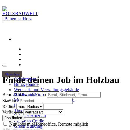
Objektbau
Finde deinen Job im Holzbau
Objekttypen
Bürogebäude
Wertstatt- und Verwaltungsgebäude
Beruf, Stichwort, Firma
Holzhochhäuser
Mehrgeschossiger Wohnungsbau
Standort
Hallenbau
Radius
Themen
Vertragsart
Urbaner Holzbau
Cradle to Cradle
Nur Jobs mit Homeoffice, Remote möglich
Green Building
Alle Stellenangebote