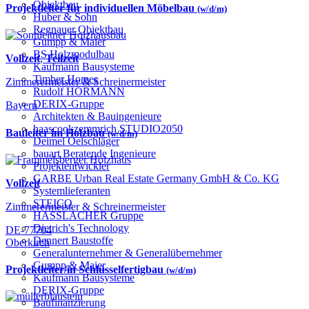
Objektbau
Projektleiter für individuellen Möbelbau
(w/d/m)
Huber & Sohn
Regnauer Objektbau
Gumpp & Maier
BS Holzmodulbau
Vollzeit
,
Teilzeit
Kaufmann Bausysteme
Timber Homes
Zimmerermeister & Schreinermeister
Rudolf HÖRMANN
DERIX-Gruppe
Bayern
Architekten & Bauingenieure
haascookzemmrich STUDIO2050
Bauleiter im Holzbau
(w/d/m)
Deimel Oelschläger
bauart Beratende Ingenieure
Projektentwickler
GARBE Urban Real Estate Germany GmbH & Co. KG
Vollzeit
Systemlieferanten
STEICO
Zimmerermeister & Schreinermeister
HASSLACHER Gruppe
Dietrich's Technology
DE-77704
Dennert Baustoffe
Oberkirch
Generalunternehmer & Generalübernehmer
Gumpp & Maier
Projektleiter/in Schlüsselfertigbau
(w/d/m)
Kaufmann Bausysteme
DERIX-Gruppe
Baufinanzierung