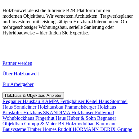
Holzbauwelt.de ist die führende B2B-Plattform für den
modernen Objektbau. Wir vernetzen Architekten, Tragwerksplaner
und Investoren mit leistungsfähigen Holzbau-Unternehmen. Ob
mehrgeschossiger Wohnungsbau, serielle Sanierung oder
Hybridbauweise – hier finden Sie Expertise.
Partner werden
Über Holzbauwelt
Für Arbeitgeber
Holzhaus & Objektbau Anbieter
Regnauer Hausbau
KAMPA Fertighäuser
Keitel Haus
Stommel
Haus
Sonnleitner Holzhausbau
Frammelsberger Holzhaus
Kinskofer Holzhaus
SKANDIMA Holzhäuser
Fullwood
Wohnblockhaus
Fingerhut Haus
Huber & Sohn
Regnauer
Objektbau
Gumpp & Maier
BS Holzmodulbau
Kaufmann
Bausysteme
Timber Homes
Rudolf HÖRMANN
DERIX-Gruppe