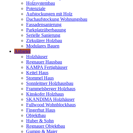
Holzsystembau
Potenziale
Aufstockungen mit Holz
Dachaufstockung Wohnungsbau
Fassadensanierung
Parkplatzüberbauung
Serielle Sanierung
Zirkulärer Holzbau
Modulares Bauen
Anbieter
Holzhäuser
Regnauer Hausbau
KAMPA Fertighäuser
Keitel Haus
Stommel Haus
Sonnleitner Holzhausbau
Frammelsberger Holzhaus
Kinskofer Holzhaus
SKANDIMA Holzhäuser
Fullwood Wohnblockhaus
Fingerhut Haus
Objektbau
Huber & Sohn
Regnauer Objektbau
Gumpp & Maier