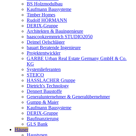
BS Holzmodulbau
Kaufmann Bausysteme
Timber Homes
Rudolf HÖRMANN
DERIX-Gruppe
Architekten & Bauingenieure
haascookzemmrich STUDIO2050
Deimel Oelschläger
bauart Beratende Ingenieure
Projektentwickler
GARBE Urban Real Estate Germany GmbH & Co.
KG
Systemlieferanten
STEICO
HASSLACHER Gruppe
Dietrich's Technology
Dennert Baustoffe
Generalunternehmer & Generalübernehmer
Gumpp & Maier
Kaufmann Bausysteme
DERIX-Gruppe
Baufinanzierung
GLS Bank
Häuser
Haustypen