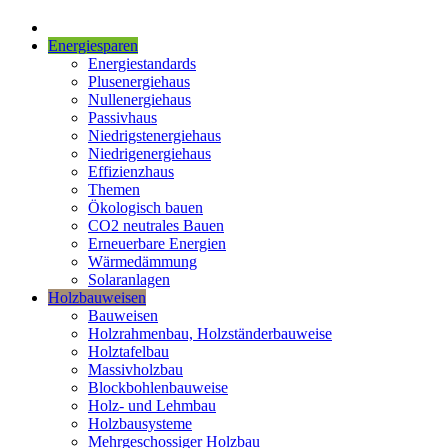
Energiesparen
Energiestandards
Plusenergiehaus
Nullenergiehaus
Passivhaus
Niedrigstenergiehaus
Niedrigenergiehaus
Effizienzhaus
Themen
Ökologisch bauen
CO2 neutrales Bauen
Erneuerbare Energien
Wärmedämmung
Solaranlagen
Holzbauweisen
Bauweisen
Holzrahmenbau, Holzständerbauweise
Holztafelbau
Massivholzbau
Blockbohlenbauweise
Holz- und Lehmbau
Holzbausysteme
Mehrgeschossiger Holzbau