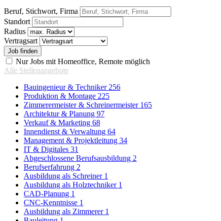
Beruf, Stichwort, Firma
Standort
Radius
Vertragsart
Nur Jobs mit Homeoffice, Remote möglich
Alle Stellenangebote
Bauingenieur & Techniker
256
Produktion & Montage
225
Zimmerermeister & Schreinermeister
165
Architektur & Planung
97
Verkauf & Marketing
68
Innendienst & Verwaltung
64
Management & Projektleitung
34
IT & Digitales
31
Abgeschlossene Berufsausbildung
2
Berufserfahrung
2
Ausbildung als Schreiner
1
Ausbildung als Holztechniker
1
CAD-Planung
1
CNC-Kenntnisse
1
Ausbildung als Zimmerer
1
Bauleitung
1