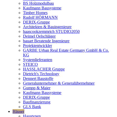
BS Holzmodulbau
Kaufmann Bausysteme
Timber Homes
Rudolf HÖRMANN
DERIX-Gruppe
Architekten & Bauingenieure
haascookzemmrich STUDIO2050
Deimel Oelschläger
bauart Beratende Ingenieure
Projektentwickler
GARBE Urban Real Estate Germany GmbH & Co.
KG
Systemlieferanten
STEICO
HASSLACHER Gruppe
Dietrich's Technology
Dennert Baustoffe
Generalunternehmer & Generalübernehmer
Gumpp & Maier
Kaufmann Bausysteme
DERIX-Gruppe
Baufinanzierung
GLS Bank
Häuser
Haustypen