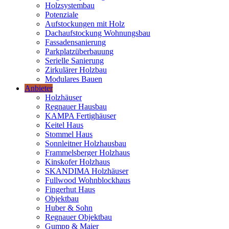
Holzsystembau
Potenziale
Aufstockungen mit Holz
Dachaufstockung Wohnungsbau
Fassadensanierung
Parkplatzüberbauung
Serielle Sanierung
Zirkulärer Holzbau
Modulares Bauen
Anbieter
Holzhäuser
Regnauer Hausbau
KAMPA Fertighäuser
Keitel Haus
Stommel Haus
Sonnleitner Holzhausbau
Frammelsberger Holzhaus
Kinskofer Holzhaus
SKANDIMA Holzhäuser
Fullwood Wohnblockhaus
Fingerhut Haus
Objektbau
Huber & Sohn
Regnauer Objektbau
Gumpp & Maier