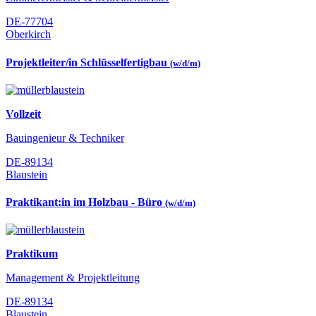
DE-77704
Oberkirch
Projektleiter/in Schlüsselfertigbau
(w/d/m)
Vollzeit
Bauingenieur & Techniker
DE-89134
Blaustein
Praktikant:in im Holzbau - Büro
(w/d/m)
Praktikum
Management & Projektleitung
DE-89134
Blaustein