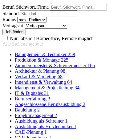
Beruf, Stichwort, Firma
Standort
Radius
Vertragsart
Nur Jobs mit Homeoffice, Remote möglich
Alle Stellenangebote
Bauingenieur & Techniker
258
Produktion & Montage
225
Zimmerermeister & Schreinermeister
165
Architektur & Planung
98
Verkauf & Marketing
68
Innendienst & Verwaltung
64
Management & Projektleitung
34
IT & Digitales
31
Berufserfahrung
3
Abgeschlossene Berufsausbildung
2
Bauleitung
2
Projektmanagement
2
Ausbildung als Schreiner
1
Ausbildung als Holztechniker
1
CAD-Planung
1
CNC-Kenntnisse
1