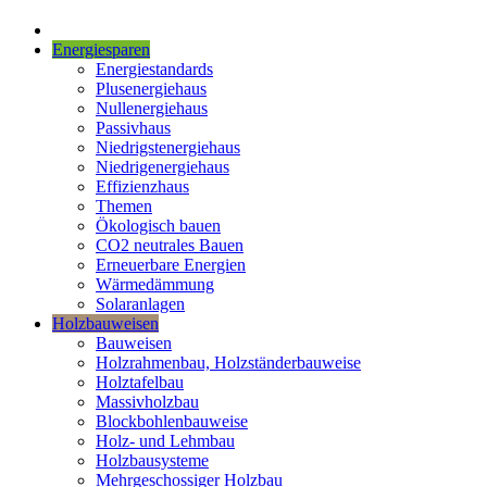
Energiesparen
Energiestandards
Plusenergiehaus
Nullenergiehaus
Passivhaus
Niedrigstenergiehaus
Niedrigenergiehaus
Effizienzhaus
Themen
Ökologisch bauen
CO2 neutrales Bauen
Erneuerbare Energien
Wärmedämmung
Solaranlagen
Holzbauweisen
Bauweisen
Holzrahmenbau, Holzständerbauweise
Holztafelbau
Massivholzbau
Blockbohlenbauweise
Holz- und Lehmbau
Holzbausysteme
Mehrgeschossiger Holzbau