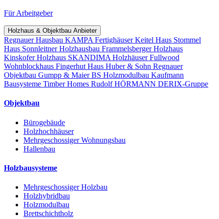
Für Arbeitgeber
Holzhaus & Objektbau Anbieter
Regnauer Hausbau
KAMPA Fertighäuser
Keitel Haus
Stommel
Haus
Sonnleitner Holzhausbau
Frammelsberger Holzhaus
Kinskofer Holzhaus
SKANDIMA Holzhäuser
Fullwood
Wohnblockhaus
Fingerhut Haus
Huber & Sohn
Regnauer
Objektbau
Gumpp & Maier
BS Holzmodulbau
Kaufmann
Bausysteme
Timber Homes
Rudolf HÖRMANN
DERIX-Gruppe
Objektbau
Bürogebäude
Holzhochhäuser
Mehrgeschossiger Wohnungsbau
Hallenbau
Holzbausysteme
Mehrgeschossiger Holzbau
Holzhybridbau
Holzmodulbau
Brettschichtholz