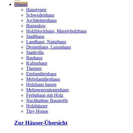
Häuser
Haustypen
Schwedenhaus
Architektenhaus
Bungalow
Holzblockhaus, Massivholzhaus
Stadthaus
Landhaus, Naturhaus
Designhaus, Luxushaus
Stadtvilla
Bauhaus
Kubushaus
Themen
Einfamilienhaus
Mehrfamilienhaus
Holzhaus bauen
Mehrgenerationenhaus
Fertighaus mit Holz
Nachhaltige Baustoffe
Holzhäuser
Tiny House
Zur Häuser-Übersicht