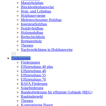
Massivholzbau
Blockbohlenbauweise
Holz- und Lehmbau
Holzbausysteme
Mehrgeschossiger Holzbau
Ingenieurholzbau
Holzhybridbau
Holzmodulbau
Brettschichtholz
Brettsperrholz
Themen
Nachverdichtung in Holzbauweise
Förderungen
Förderungen
Effizienzhaus 40 plus
Effizienzhaus 40
Effizienzhaus 55
Effizienzhaus 70
BAFA Förderung
Solarförderung
Bundesförderung für effiziente Gebäude (BEG)
Baukindergeld
Themen
Kostengünstig Bauen