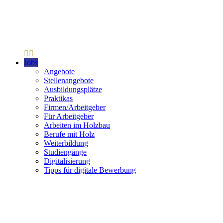
Jobs
Angebote
Stellenangebote
Ausbildungsplätze
Praktikas
Firmen/Arbeitgeber
Für Arbeitgeber
Arbeiten im Holzbau
Berufe mit Holz
Weiterbildung
Studiengänge
Digitalisierung
Tipps für digitale Bewerbung