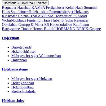
Holzhaus & Objektbau Anbieter
Regnauer Hausbau
KAMPA Fertighäuser
Keitel Haus
Stommel
Haus
Sonnleitner Holzhausbau
Frammelsberger Holzhaus
Kinskofer Holzhaus
SKANDIMA Holzhäuser
Fullwood
Wohnblockhaus
Fingerhut Haus
Huber & Sohn
Regnauer
Objektbau
Gumpp & Maier
BS Holzmodulbau
Kaufmann
Bausysteme
Timber Homes
Rudolf HÖRMANN
DERIX-Gruppe
Objektbau
Bürogebäude
Holzhochhäuser
Mehrgeschossiger Wohnungsbau
Hallenbau
Holzbausysteme
Mehrgeschossiger Holzbau
Holzhybridbau
Holzmodulbau
Brettschichtholz
Holzbau Jobs