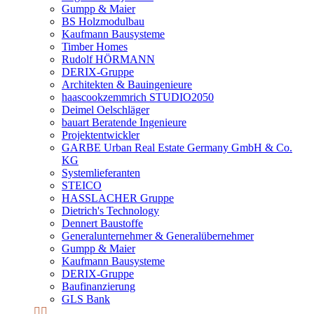
Gumpp & Maier
BS Holzmodulbau
Kaufmann Bausysteme
Timber Homes
Rudolf HÖRMANN
DERIX-Gruppe
Architekten & Bauingenieure
haascookzemmrich STUDIO2050
Deimel Oelschläger
bauart Beratende Ingenieure
Projektentwickler
GARBE Urban Real Estate Germany GmbH & Co.
KG
Systemlieferanten
STEICO
HASSLACHER Gruppe
Dietrich's Technology
Dennert Baustoffe
Generalunternehmer & Generalübernehmer
Gumpp & Maier
Kaufmann Bausysteme
DERIX-Gruppe
Baufinanzierung
GLS Bank