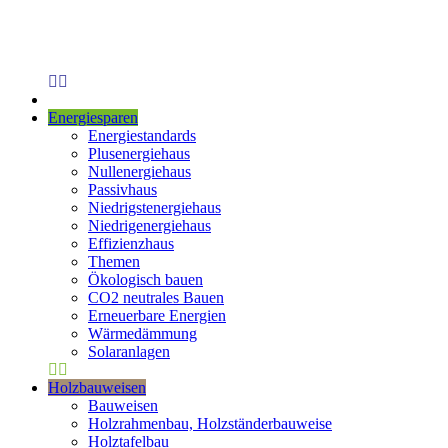
Energiesparen
Energiestandards
Plusenergiehaus
Nullenergiehaus
Passivhaus
Niedrigstenergiehaus
Niedrigenergiehaus
Effizienzhaus
Themen
Ökologisch bauen
CO2 neutrales Bauen
Erneuerbare Energien
Wärmedämmung
Solaranlagen
Holzbauweisen
Bauweisen
Holzrahmenbau, Holzständerbauweise
Holztafelbau