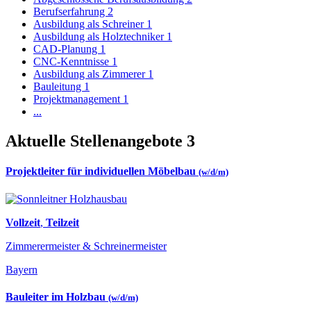
Berufserfahrung
2
Ausbildung als Schreiner
1
Ausbildung als Holztechniker
1
CAD-Planung
1
CNC-Kenntnisse
1
Ausbildung als Zimmerer
1
Bauleitung
1
Projektmanagement
1
...
Aktuelle Stellenangebote
3
Projektleiter für individuellen Möbelbau
(w/d/m)
Vollzeit
,
Teilzeit
Zimmerermeister & Schreinermeister
Bayern
Bauleiter im Holzbau
(w/d/m)