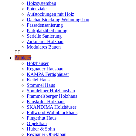
Holzsystembau
Potenziale
Aufstockungen mit Holz
Dachaufstockung Wohnungsbau
Fassadensanierung
Parkplatzüberbauung
Serielle Sanierung
Zirkulärer Holzbau
Modulares Bauen
Anbieter
Holzhäuser
Regnauer Hausbau
KAMPA Fertighäuser
Keitel Haus
Stommel Haus
Sonnleitner Holzhausbau
Frammelsberger Holzhaus
Kinskofer Holzhaus
SKANDIMA Holzhäuser
Fullwood Wohnblockhaus
Fingerhut Haus
Objektbau
Huber & Sohn
Regnauer Objektbau