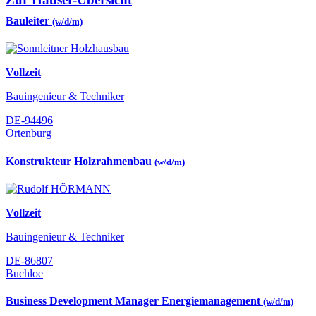
Bauleiter
(w/d/m)
Vollzeit
Bauingenieur & Techniker
DE-94496
Ortenburg
Konstrukteur Holzrahmenbau
(w/d/m)
Vollzeit
Bauingenieur & Techniker
DE-86807
Buchloe
Business Development Manager Energiemanagement
(w/d/m)