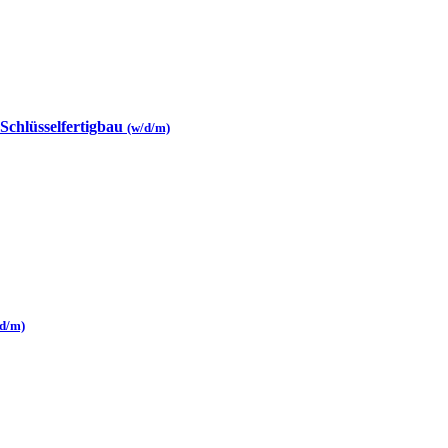
 Schlüsselfertigbau
(w/d/m)
/d/m)