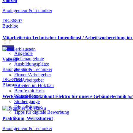
Vollzeit
Bauingenieur & Techniker
DE-86807
Buchloe
Mitarbeiter:in Technischer Innendienst / Arbeitsvorbereitung im
Jobs
Angebote
Stellenangebote
Vollzeit
Ausbildungsplätze
Bauingenieur & Techniker
Praktikas
Firmen/Arbeitgeber
DE-89134
Für Arbeitgeber
Blaustein
Arbeiten im Holzbau
Berufe mit Holz
Weiterbildung
Werkstudent / Praktikant Elektro für unsere Gebäudetechnik
(w
Studiengänge
Digitalisierung
Tipps für digitale Bewerbung
Praktikum
,
Werkstudent
Bauingenieur & Techniker