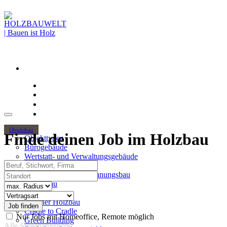
Objektbau
Finde deinen Job im Holzbau
Objekttypen
Bürogebäude
Wertstatt- und Verwaltungsgebäude
Beruf, Stichwort, Firma
Holzhochhäuser
Standort
Mehrgeschossiger Wohnungsbau
Hallenbau
Radius
Themen
Vertragsart
Urbaner Holzbau
Cradle to Cradle
Nur Jobs mit Homeoffice, Remote möglich
Green Building
Alle Stellenangebote