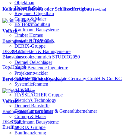
Objektbau
Huber & Sohn
Kalkulator Holzbau oder Schlüsselfertigbau
(w/d/m)
Regnauer Objektbau
Gumpp & Maier
BS Holzmodulbau
Kaufmann Bausysteme
Vollzeit
Timber Homes
Rudolf HÖRMANN
Bauingenieur & Techniker
DERIX-Gruppe
Architekten & Bauingenieure
DE-89134
haascookzemmrich STUDIO2050
Blaustein
Deimel Oelschläger
Top Holzjob
bauart Beratende Ingenieure
Projektentwickler
GARBE Urban Real Estate Germany GmbH & Co. KG
Bereichsleiter Holzbau
(w/d/m)
Systemlieferanten
STEICO
HASSLACHER Gruppe
Dietrich's Technology
Vollzeit
Dennert Baustoffe
Generalunternehmer & Generalübernehmer
Bauingenieur & Techniker
Gumpp & Maier
DE-83549
Kaufmann Bausysteme
Eiselfing
DERIX-Gruppe
Baufinanzierung