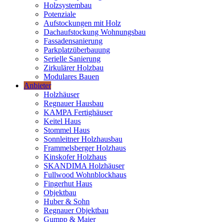
Holzsystembau
Potenziale
Aufstockungen mit Holz
Dachaufstockung Wohnungsbau
Fassadensanierung
Parkplatzüberbauung
Serielle Sanierung
Zirkulärer Holzbau
Modulares Bauen
Anbieter
Holzhäuser
Regnauer Hausbau
KAMPA Fertighäuser
Keitel Haus
Stommel Haus
Sonnleitner Holzhausbau
Frammelsberger Holzhaus
Kinskofer Holzhaus
SKANDIMA Holzhäuser
Fullwood Wohnblockhaus
Fingerhut Haus
Objektbau
Huber & Sohn
Regnauer Objektbau
Gumpp & Maier