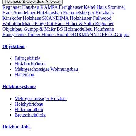
Holzhaus & Objektbau Anbieter
Regnauer Hausbau
KAMPA Fertighäuser
Keitel Haus
Stommel
Haus
Sonnleitner Holzhausbau
Frammelsberger Holzhaus
Kinskofer Holzhaus
SKANDIMA Holzhäuser
Fullwood
Wohnblockhaus
Fingerhut Haus
Huber & Sohn
Regnauer
Objektbau
Gumpp & Maier
BS Holzmodulbau
Kaufmann
Bausysteme
Timber Homes
Rudolf HÖRMANN
DERIX-Gruppe
Objektbau
Bürogebäude
Holzhochhäuser
Mehrgeschossiger Wohnungsbau
Hallenbau
Holzbausysteme
Mehrgeschossiger Holzbau
Holzhybridbau
Holzmodulbau
Brettschichtholz
Holzbau Jobs