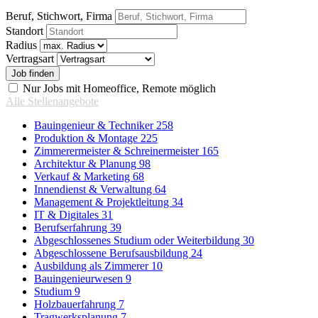
Beruf, Stichwort, Firma
Standort
Radius
Vertragsart
Nur Jobs mit Homeoffice, Remote möglich
Alle Stellenangebote
Bauingenieur & Techniker
258
Produktion & Montage
225
Zimmerermeister & Schreinermeister
165
Architektur & Planung
98
Verkauf & Marketing
68
Innendienst & Verwaltung
64
Management & Projektleitung
34
IT & Digitales
31
Berufserfahrung
39
Abgeschlossenes Studium oder Weiterbildung
30
Abgeschlossene Berufsausbildung
24
Ausbildung als Zimmerer
10
Bauingenieurwesen
9
Studium
9
Holzbauerfahrung
7
Tragwerksplanung
7