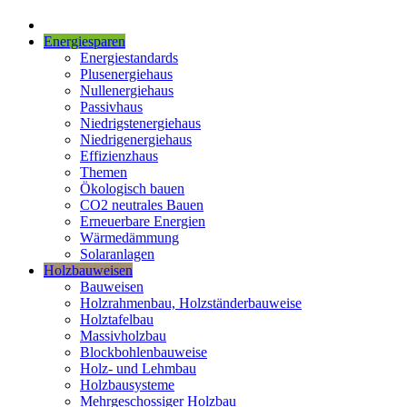
Energiesparen
Energiestandards
Plusenergiehaus
Nullenergiehaus
Passivhaus
Niedrigstenergiehaus
Niedrigenergiehaus
Effizienzhaus
Themen
Ökologisch bauen
CO2 neutrales Bauen
Erneuerbare Energien
Wärmedämmung
Solaranlagen
Holzbauweisen
Bauweisen
Holzrahmenbau, Holzständerbauweise
Holztafelbau
Massivholzbau
Blockbohlenbauweise
Holz- und Lehmbau
Holzbausysteme
Mehrgeschossiger Holzbau