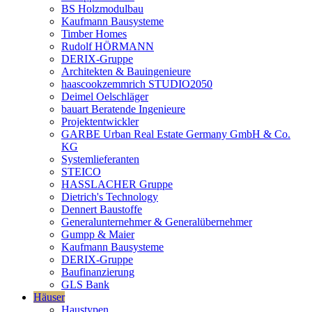
BS Holzmodulbau
Kaufmann Bausysteme
Timber Homes
Rudolf HÖRMANN
DERIX-Gruppe
Architekten & Bauingenieure
haascookzemmrich STUDIO2050
Deimel Oelschläger
bauart Beratende Ingenieure
Projektentwickler
GARBE Urban Real Estate Germany GmbH & Co.
KG
Systemlieferanten
STEICO
HASSLACHER Gruppe
Dietrich's Technology
Dennert Baustoffe
Generalunternehmer & Generalübernehmer
Gumpp & Maier
Kaufmann Bausysteme
DERIX-Gruppe
Baufinanzierung
GLS Bank
Häuser
Haustypen