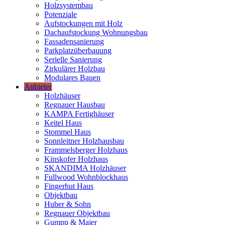
Holzsystembau
Potenziale
Aufstockungen mit Holz
Dachaufstockung Wohnungsbau
Fassadensanierung
Parkplatzüberbauung
Serielle Sanierung
Zirkulärer Holzbau
Modulares Bauen
Anbieter
Holzhäuser
Regnauer Hausbau
KAMPA Fertighäuser
Keitel Haus
Stommel Haus
Sonnleitner Holzhausbau
Frammelsberger Holzhaus
Kinskofer Holzhaus
SKANDIMA Holzhäuser
Fullwood Wohnblockhaus
Fingerhut Haus
Objektbau
Huber & Sohn
Regnauer Objektbau
Gumpp & Maier