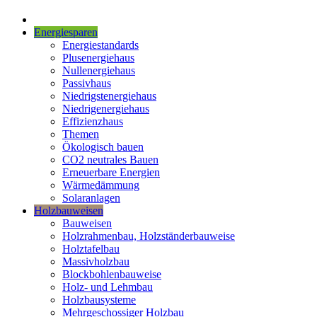
Energiesparen
Energiestandards
Plusenergiehaus
Nullenergiehaus
Passivhaus
Niedrigstenergiehaus
Niedrigenergiehaus
Effizienzhaus
Themen
Ökologisch bauen
CO2 neutrales Bauen
Erneuerbare Energien
Wärmedämmung
Solaranlagen
Holzbauweisen
Bauweisen
Holzrahmenbau, Holzständerbauweise
Holztafelbau
Massivholzbau
Blockbohlenbauweise
Holz- und Lehmbau
Holzbausysteme
Mehrgeschossiger Holzbau