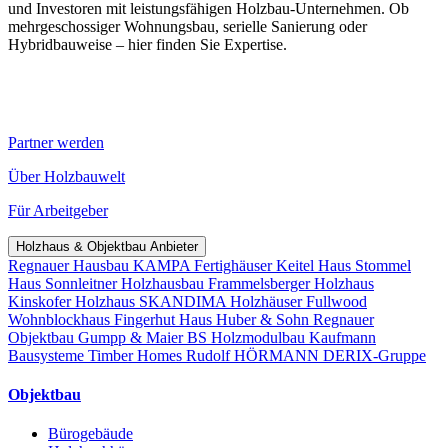
und Investoren mit leistungsfähigen Holzbau-Unternehmen. Ob
mehrgeschossiger Wohnungsbau, serielle Sanierung oder
Hybridbauweise – hier finden Sie Expertise.
Partner werden
Über Holzbauwelt
Für Arbeitgeber
Holzhaus & Objektbau Anbieter
Regnauer Hausbau
KAMPA Fertighäuser
Keitel Haus
Stommel
Haus
Sonnleitner Holzhausbau
Frammelsberger Holzhaus
Kinskofer Holzhaus
SKANDIMA Holzhäuser
Fullwood
Wohnblockhaus
Fingerhut Haus
Huber & Sohn
Regnauer
Objektbau
Gumpp & Maier
BS Holzmodulbau
Kaufmann
Bausysteme
Timber Homes
Rudolf HÖRMANN
DERIX-Gruppe
Objektbau
Bürogebäude