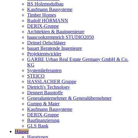
BS Holzmodulbau
Kaufmann Bausysteme
Timber Homes
Rudolf HÖRMANN
DERIX-Gruppe
Architekten & Bauingenieure
haascookzemmrich STUDIO2050
Deimel Oelschläger
bauart Beratende Ingenieure
Projektentwickler
GARBE Urban Real Estate Germany GmbH & Co.
KG
Systemlieferanten
STEICO
HASSLACHER Gruppe
Dietrich's Technology
Dennert Baustoffe
Generalunternehmer & Generalübernehmer
Gumpp & Maier
Kaufmann Bausysteme
DERIX-Gruppe
Baufinanzierung
GLS Bank
Häuser
Haustypen