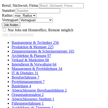
Beruf, Stichwort, Firma
Standort
Radius
Vertragsart
Nur Jobs mit Homeoffice, Remote möglich
Alle Stellenangebote
Bauingenieur & Techniker
256
Produktion & Montage
225
Zimmerermeister & Schreinermeister
165
Architektur & Planung
97
Verkauf & Marketing
68
Innendienst & Verwaltung
64
Management & Projektleitung
34
IT & Digitales
31
Berufserfahrung
7
Projektmanagement
7
Bauleitung
4
Abgeschlossene Berufsausbildung
2
Organisationstalent
2
Abgeschlossenes Studium
1
Führungserfahrung
1
Ausbildung als Zimmerer
1