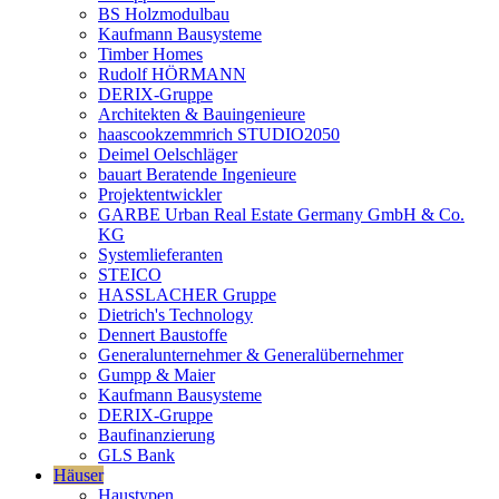
BS Holzmodulbau
Kaufmann Bausysteme
Timber Homes
Rudolf HÖRMANN
DERIX-Gruppe
Architekten & Bauingenieure
haascookzemmrich STUDIO2050
Deimel Oelschläger
bauart Beratende Ingenieure
Projektentwickler
GARBE Urban Real Estate Germany GmbH & Co.
KG
Systemlieferanten
STEICO
HASSLACHER Gruppe
Dietrich's Technology
Dennert Baustoffe
Generalunternehmer & Generalübernehmer
Gumpp & Maier
Kaufmann Bausysteme
DERIX-Gruppe
Baufinanzierung
GLS Bank
Häuser
Haustypen