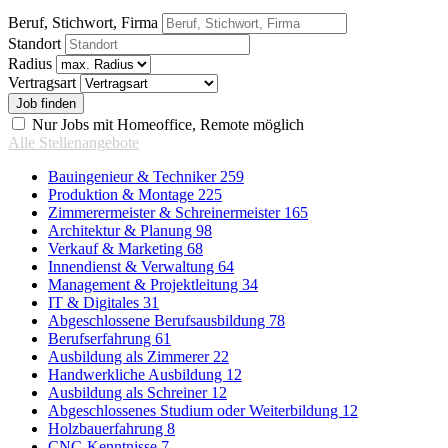
Beruf, Stichwort, Firma
Standort
Radius
Vertragsart
Nur Jobs mit Homeoffice, Remote möglich
Alle Stellenangebote
Bauingenieur & Techniker
259
Produktion & Montage
225
Zimmerermeister & Schreinermeister
165
Architektur & Planung
98
Verkauf & Marketing
68
Innendienst & Verwaltung
64
Management & Projektleitung
34
IT & Digitales
31
Abgeschlossene Berufsausbildung
78
Berufserfahrung
61
Ausbildung als Zimmerer
22
Handwerkliche Ausbildung
12
Ausbildung als Schreiner
12
Abgeschlossenes Studium oder Weiterbildung
12
Holzbauerfahrung
8
CNC-Kenntnisse
7