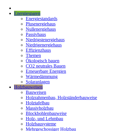
Energiesparen
Energiestandards
Plusenergiehaus
Nullenergiehaus
Passivhaus
Niedrigstenergiehaus
Niedrigenergiehaus
Effizienzhaus
Themen
Ökologisch bauen
CO2 neutrales Bauen
Erneuerbare Energien
Wärmedämmung
Solaranlagen
Holzbauweisen
Bauweisen
Holzrahmenbau, Holzständerbauweise
Holztafelbau
Massivholzbau
Blockbohlenbauweise
Holz- und Lehmbau
Holzbausysteme
Mehrgeschossiger Holzbau