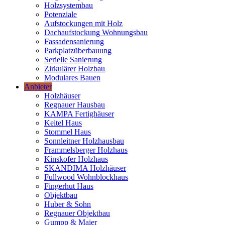
Holzsystembau
Potenziale
Aufstockungen mit Holz
Dachaufstockung Wohnungsbau
Fassadensanierung
Parkplatzüberbauung
Serielle Sanierung
Zirkulärer Holzbau
Modulares Bauen
Anbieter
Holzhäuser
Regnauer Hausbau
KAMPA Fertighäuser
Keitel Haus
Stommel Haus
Sonnleitner Holzhausbau
Frammelsberger Holzhaus
Kinskofer Holzhaus
SKANDIMA Holzhäuser
Fullwood Wohnblockhaus
Fingerhut Haus
Objektbau
Huber & Sohn
Regnauer Objektbau
Gumpp & Maier