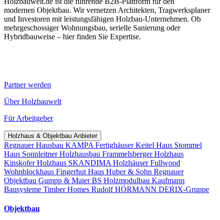
Holzbauwelt.de ist die führende B2B-Plattform für den
modernen Objektbau. Wir vernetzen Architekten, Tragwerksplaner
und Investoren mit leistungsfähigen Holzbau-Unternehmen. Ob
mehrgeschossiger Wohnungsbau, serielle Sanierung oder
Hybridbauweise – hier finden Sie Expertise.
Partner werden
Über Holzbauwelt
Für Arbeitgeber
Holzhaus & Objektbau Anbieter
Regnauer Hausbau
KAMPA Fertighäuser
Keitel Haus
Stommel
Haus
Sonnleitner Holzhausbau
Frammelsberger Holzhaus
Kinskofer Holzhaus
SKANDIMA Holzhäuser
Fullwood
Wohnblockhaus
Fingerhut Haus
Huber & Sohn
Regnauer
Objektbau
Gumpp & Maier
BS Holzmodulbau
Kaufmann
Bausysteme
Timber Homes
Rudolf HÖRMANN
DERIX-Gruppe
Objektbau