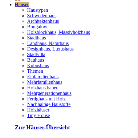
Häuser
Haustypen
Schwedenhaus
Architektenhaus
Bungalow
Holzblockhaus, Massivholzhaus
Stadthaus
Landhaus, Naturhaus
Designhaus, Luxushaus
Stadtvilla
Bauhaus
Kubushaus
Themen
Einfamilienhaus
Mehrfamilienhaus
Holzhaus bauen
Mehrgenerationenhaus
Fertighaus mit Holz
Nachhaltige Baustoffe
Holzhäuser
Tiny House
Zur Häuser-Übersicht