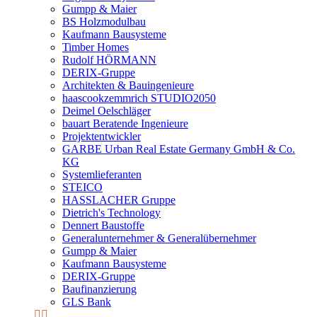
Gumpp & Maier
BS Holzmodulbau
Kaufmann Bausysteme
Timber Homes
Rudolf HÖRMANN
DERIX-Gruppe
Architekten & Bauingenieure
haascookzemmrich STUDIO2050
Deimel Oelschläger
bauart Beratende Ingenieure
Projektentwickler
GARBE Urban Real Estate Germany GmbH & Co.
KG
Systemlieferanten
STEICO
HASSLACHER Gruppe
Dietrich's Technology
Dennert Baustoffe
Generalunternehmer & Generalübernehmer
Gumpp & Maier
Kaufmann Bausysteme
DERIX-Gruppe
Baufinanzierung
GLS Bank