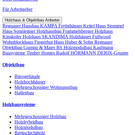
Für Arbeitgeber
Holzhaus & Objektbau Anbieter
Regnauer Hausbau
KAMPA Fertighäuser
Keitel Haus
Stommel
Haus
Sonnleitner Holzhausbau
Frammelsberger Holzhaus
Kinskofer Holzhaus
SKANDIMA Holzhäuser
Fullwood
Wohnblockhaus
Fingerhut Haus
Huber & Sohn
Regnauer
Objektbau
Gumpp & Maier
BS Holzmodulbau
Kaufmann
Bausysteme
Timber Homes
Rudolf HÖRMANN
DERIX-Gruppe
Objektbau
Bürogebäude
Holzhochhäuser
Mehrgeschossiger Wohnungsbau
Hallenbau
Holzbausysteme
Mehrgeschossiger Holzbau
Holzhybridbau
Holzmodulbau
Brettschichtholz