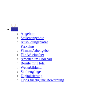
Jobs
Angebote
Stellenangebote
Ausbildungsplätze
Praktikas
Firmen/Arbeitgeber
Für Arbeitgeber
Arbeiten im Holzbau
Berufe mit Holz
Weiterbildung
Studiengänge
Digitalisierung
Tipps für digitale Bewerbung