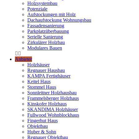
Holzsystembau
Potenziale
Aufstockungen mit Holz
Dachaufstockung Wohnungsbau
Fassadensanierung
Parkplatzüberbauung
Serielle Sanierung
Zirkulärer Holzbau
Modulares Bauen
Anbieter
Holzhäuser
Regnauer Hausbau
KAMPA Fertighäuser
Keitel Haus
Stommel Haus
Sonnleitner Holzhausbau
Frammelsberger Holzhaus
Kinskofer Holzhaus
SKANDIMA Holzhäuser
Fullwood Wohnblockhaus
Fingerhut Haus
Objektbau
Huber & Sohn
Regnauer Objektbau