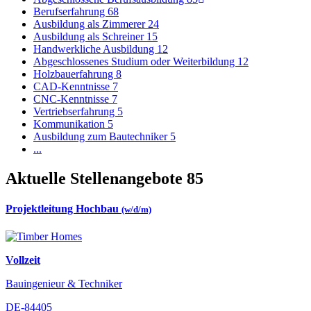
Berufserfahrung
68
Ausbildung als Zimmerer
24
Ausbildung als Schreiner
15
Handwerkliche Ausbildung
12
Abgeschlossenes Studium oder Weiterbildung
12
Holzbauerfahrung
8
CAD-Kenntnisse
7
CNC-Kenntnisse
7
Vertriebserfahrung
5
Kommunikation
5
Ausbildung zum Bautechniker
5
...
Aktuelle Stellenangebote
85
Projektleitung Hochbau
(w/d/m)
Vollzeit
Bauingenieur & Techniker
DE-84405