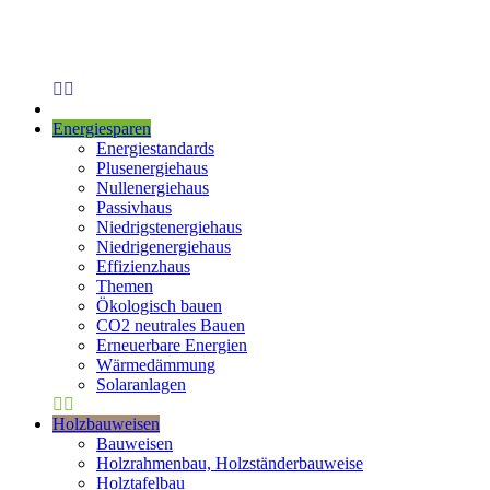
Energiesparen
Energiestandards
Plusenergiehaus
Nullenergiehaus
Passivhaus
Niedrigstenergiehaus
Niedrigenergiehaus
Effizienzhaus
Themen
Ökologisch bauen
CO2 neutrales Bauen
Erneuerbare Energien
Wärmedämmung
Solaranlagen
Holzbauweisen
Bauweisen
Holzrahmenbau, Holzständerbauweise
Holztafelbau