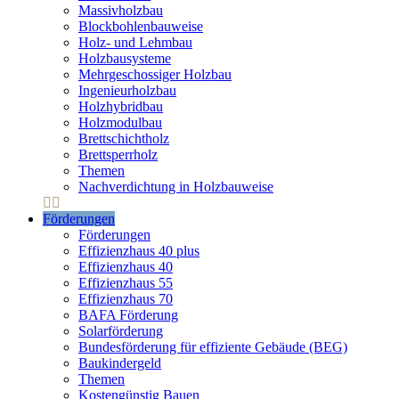
Massivholzbau
Blockbohlenbauweise
Holz- und Lehmbau
Holzbausysteme
Mehrgeschossiger Holzbau
Ingenieurholzbau
Holzhybridbau
Holzmodulbau
Brettschichtholz
Brettsperrholz
Themen
Nachverdichtung in Holzbauweise
Förderungen
Förderungen
Effizienzhaus 40 plus
Effizienzhaus 40
Effizienzhaus 55
Effizienzhaus 70
BAFA Förderung
Solarförderung
Bundesförderung für effiziente Gebäude (BEG)
Baukindergeld
Themen
Kostengünstig Bauen