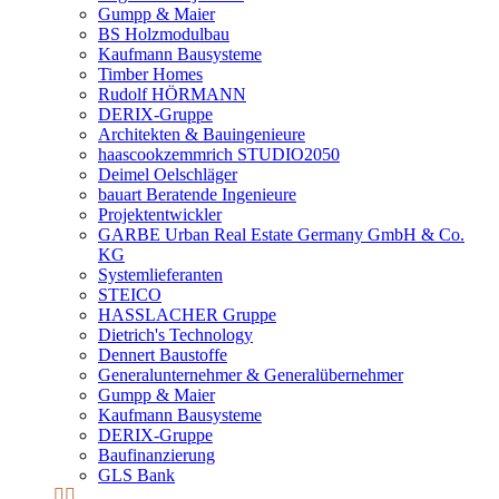
Gumpp & Maier
BS Holzmodulbau
Kaufmann Bausysteme
Timber Homes
Rudolf HÖRMANN
DERIX-Gruppe
Architekten & Bauingenieure
haascookzemmrich STUDIO2050
Deimel Oelschläger
bauart Beratende Ingenieure
Projektentwickler
GARBE Urban Real Estate Germany GmbH & Co.
KG
Systemlieferanten
STEICO
HASSLACHER Gruppe
Dietrich's Technology
Dennert Baustoffe
Generalunternehmer & Generalübernehmer
Gumpp & Maier
Kaufmann Bausysteme
DERIX-Gruppe
Baufinanzierung
GLS Bank