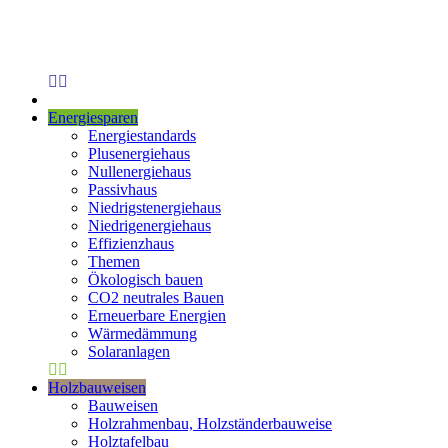
Energiesparen
Energiestandards
Plusenergiehaus
Nullenergiehaus
Passivhaus
Niedrigstenergiehaus
Niedrigenergiehaus
Effizienzhaus
Themen
Ökologisch bauen
CO2 neutrales Bauen
Erneuerbare Energien
Wärmedämmung
Solaranlagen
Holzbauweisen
Bauweisen
Holzrahmenbau, Holzständerbauweise
Holztafelbau