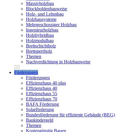
Massivholzbau
Blockbohlenbauweise
Holz- und Lehmbau
Holzbausysteme
Mehrgeschossiger Holzbau
Ingenieurholzbau
Holzhybridbau
Holzmodulbau
Brettschichtholz
Brettsperrholz
Themen
Nachverdichtung in Holzbauweise
Förderungen
Förderungen
Effizienzhaus 40 plus
Effizienzhaus 40
Effizienzhaus 55
Effizienzhaus 70
BAFA Förderung
Solarförderung
Bundesförderung für effiziente Gebäude (BEG)
Baukindergeld
Themen
Kostengünstig Bauen