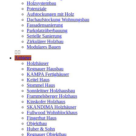
Holzsystembau
Potenziale
Aufstockungen mit Holz
Dachaufstockung Wohnungsbau
Fassadensanierung
Parkplatzüberbauung
Serielle Sanierung
Zirkulärer Holzbau
Modulares Bauen
Anbieter
Holzhäuser
Regnauer Hausbau
KAMPA Fertighäuser
Keitel Haus
Stommel Haus
Sonnleitner Holzhausbau
Frammelsberger Holzhaus
Kinskofer Holzhaus
SKANDIMA Holzhäuser
Fullwood Wohnblockhaus
Fingerhut Haus
Objektbau
Huber & Sohn
Regnauer Objektbau