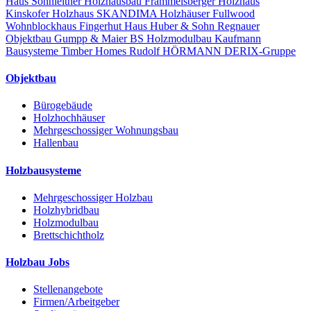
Haus
Sonnleitner Holzhausbau
Frammelsberger Holzhaus
Kinskofer Holzhaus
SKANDIMA Holzhäuser
Fullwood
Wohnblockhaus
Fingerhut Haus
Huber & Sohn
Regnauer
Objektbau
Gumpp & Maier
BS Holzmodulbau
Kaufmann
Bausysteme
Timber Homes
Rudolf HÖRMANN
DERIX-Gruppe
Objektbau
Bürogebäude
Holzhochhäuser
Mehrgeschossiger Wohnungsbau
Hallenbau
Holzbausysteme
Mehrgeschossiger Holzbau
Holzhybridbau
Holzmodulbau
Brettschichtholz
Holzbau Jobs
Stellenangebote
Firmen/Arbeitgeber