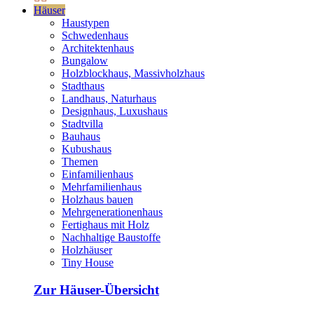
Häuser
Haustypen
Schwedenhaus
Architektenhaus
Bungalow
Holzblockhaus, Massivholzhaus
Stadthaus
Landhaus, Naturhaus
Designhaus, Luxushaus
Stadtvilla
Bauhaus
Kubushaus
Themen
Einfamilienhaus
Mehrfamilienhaus
Holzhaus bauen
Mehrgenerationenhaus
Fertighaus mit Holz
Nachhaltige Baustoffe
Holzhäuser
Tiny House
Zur Häuser-Übersicht