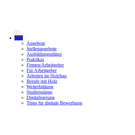
Jobs
Angebote
Stellenangebote
Ausbildungsplätze
Praktikas
Firmen/Arbeitgeber
Für Arbeitgeber
Arbeiten im Holzbau
Berufe mit Holz
Weiterbildung
Studiengänge
Digitalisierung
Tipps für digitale Bewerbung