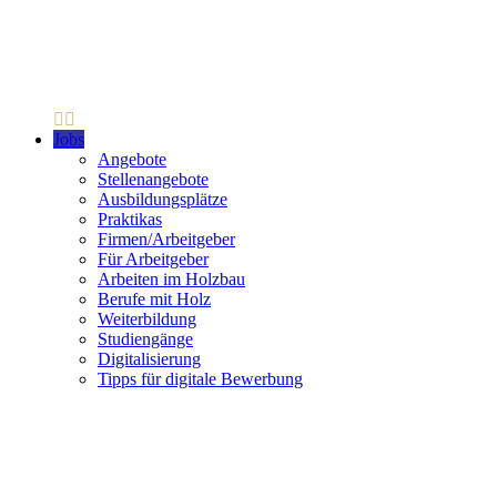
Jobs
Angebote
Stellenangebote
Ausbildungsplätze
Praktikas
Firmen/Arbeitgeber
Für Arbeitgeber
Arbeiten im Holzbau
Berufe mit Holz
Weiterbildung
Studiengänge
Digitalisierung
Tipps für digitale Bewerbung