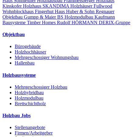
Haus
Sonnleitner Holzhausbau
Frammelsberger Holzhaus
Kinskofer Holzhaus
SKANDIMA Holzhäuser
Fullwood
Wohnblockhaus
Fingerhut Haus
Huber & Sohn
Regnauer
Objektbau
Gumpp & Maier
BS Holzmodulbau
Kaufmann
Bausysteme
Timber Homes
Rudolf HÖRMANN
DERIX-Gruppe
Objektbau
Bürogebäude
Holzhochhäuser
Mehrgeschossiger Wohnungsbau
Hallenbau
Holzbausysteme
Mehrgeschossiger Holzbau
Holzhybridbau
Holzmodulbau
Brettschichtholz
Holzbau Jobs
Stellenangebote
Firmen/Arbeitgeber