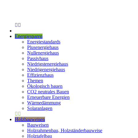
Energiesparen
Energiestandards
Plusenergiehaus
Nullenergiehaus
Passivhaus
Niedrigstenergiehaus
Niedrigenergiehaus
Effizienzhaus
Themen
Ökologisch bauen
CO2 neutrales Bauen
Erneuerbare Energien
Wärmedämmung
Solaranlagen
Holzbauweisen
Bauweisen
Holzrahmenbau, Holzständerbauweise
Holztafelbau