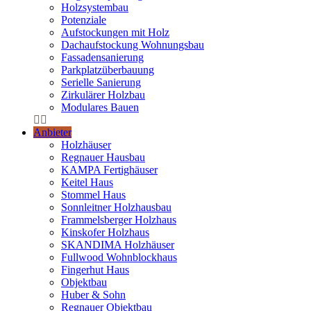
Holzsystembau
Potenziale
Aufstockungen mit Holz
Dachaufstockung Wohnungsbau
Fassadensanierung
Parkplatzüberbauung
Serielle Sanierung
Zirkulärer Holzbau
Modulares Bauen
Anbieter
Holzhäuser
Regnauer Hausbau
KAMPA Fertighäuser
Keitel Haus
Stommel Haus
Sonnleitner Holzhausbau
Frammelsberger Holzhaus
Kinskofer Holzhaus
SKANDIMA Holzhäuser
Fullwood Wohnblockhaus
Fingerhut Haus
Objektbau
Huber & Sohn
Regnauer Objektbau