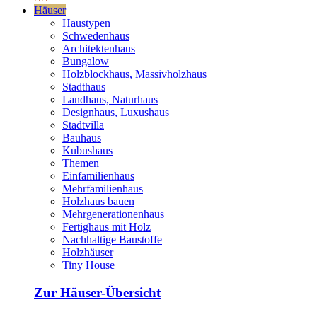
Häuser
Haustypen
Schwedenhaus
Architektenhaus
Bungalow
Holzblockhaus, Massivholzhaus
Stadthaus
Landhaus, Naturhaus
Designhaus, Luxushaus
Stadtvilla
Bauhaus
Kubushaus
Themen
Einfamilienhaus
Mehrfamilienhaus
Holzhaus bauen
Mehrgenerationenhaus
Fertighaus mit Holz
Nachhaltige Baustoffe
Holzhäuser
Tiny House
Zur Häuser-Übersicht