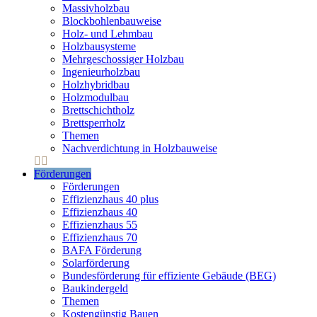
Massivholzbau
Blockbohlenbauweise
Holz- und Lehmbau
Holzbausysteme
Mehrgeschossiger Holzbau
Ingenieurholzbau
Holzhybridbau
Holzmodulbau
Brettschichtholz
Brettsperrholz
Themen
Nachverdichtung in Holzbauweise
Förderungen
Förderungen
Effizienzhaus 40 plus
Effizienzhaus 40
Effizienzhaus 55
Effizienzhaus 70
BAFA Förderung
Solarförderung
Bundesförderung für effiziente Gebäude (BEG)
Baukindergeld
Themen
Kostengünstig Bauen