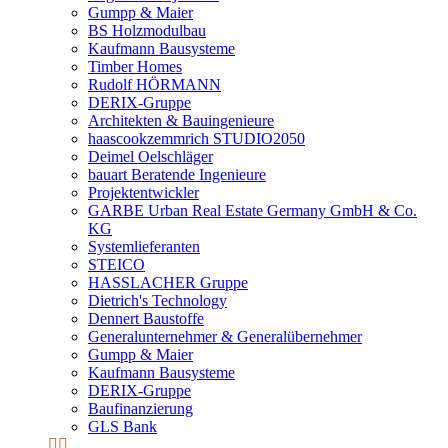
Gumpp & Maier
BS Holzmodulbau
Kaufmann Bausysteme
Timber Homes
Rudolf HÖRMANN
DERIX-Gruppe
Architekten & Bauingenieure
haascookzemmrich STUDIO2050
Deimel Oelschläger
bauart Beratende Ingenieure
Projektentwickler
GARBE Urban Real Estate Germany GmbH & Co.
KG
Systemlieferanten
STEICO
HASSLACHER Gruppe
Dietrich's Technology
Dennert Baustoffe
Generalunternehmer & Generalübernehmer
Gumpp & Maier
Kaufmann Bausysteme
DERIX-Gruppe
Baufinanzierung
GLS Bank