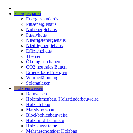
Energiesparen
Energiestandards
Plusenergiehaus
Nullenergiehaus
Passivhaus
Niedrigstenergiehaus
Niedrigenergiehaus
Effizienzhaus
Themen
Ökologisch bauen
CO2 neutrales Bauen
Erneuerbare Energien
Wärmedämmung
Solaranlagen
Holzbauweisen
Bauweisen
Holzrahmenbau, Holzständerbauweise
Holztafelbau
Massivholzbau
Blockbohlenbauweise
Holz- und Lehmbau
Holzbausysteme
Mehrgeschossiger Holzbau