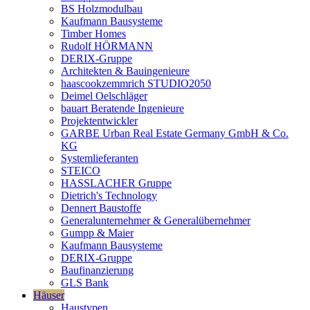
BS Holzmodulbau
Kaufmann Bausysteme
Timber Homes
Rudolf HÖRMANN
DERIX-Gruppe
Architekten & Bauingenieure
haascookzemmrich STUDIO2050
Deimel Oelschläger
bauart Beratende Ingenieure
Projektentwickler
GARBE Urban Real Estate Germany GmbH & Co.
KG
Systemlieferanten
STEICO
HASSLACHER Gruppe
Dietrich's Technology
Dennert Baustoffe
Generalunternehmer & Generalübernehmer
Gumpp & Maier
Kaufmann Bausysteme
DERIX-Gruppe
Baufinanzierung
GLS Bank
Häuser
Haustypen