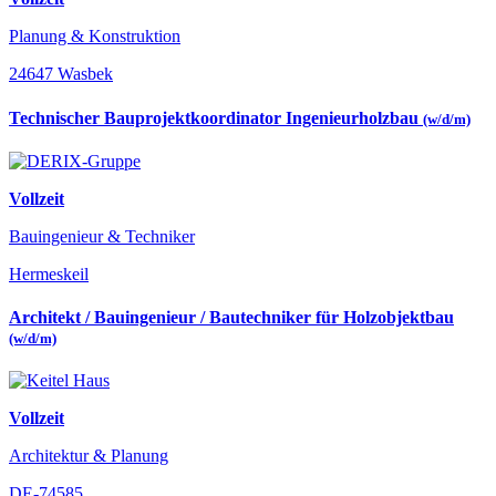
Planung & Konstruktion
24647 Wasbek
Technischer Bauprojektkoordinator Ingenieurholzbau
(w/d/m)
Vollzeit
Bauingenieur & Techniker
Hermeskeil
Architekt / Bauingenieur / Bautechniker für Holzobjektbau
(w/d/m)
Vollzeit
Architektur & Planung
DE-74585