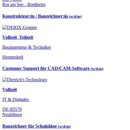
Rot am See - Brettheim
Konstrukteur:in / Bauzeichner:in
(w/d/m)
Vollzeit
,
Teilzeit
Bauingenieur & Techniker
Hermeskeil
Customer Support für CAD/CAM-Software
(w/d/m)
Vollzeit
IT & Digitales
DE-85579
Neubiberg
Bauzeichner für Schalpläne
(w/d/m)