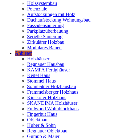
Holzsystembau
Potenziale
Aufstockungen mit Holz
Dachaufstockung Wohnungsbau
Fassadensanierung
Parkplatzüberbauung
Serielle Sanierung
Zirkulärer Holzbau
Modulares Bauen
Anbieter
Holzhäuser
Regnauer Hausbau
KAMPA Fertighäuser
Keitel Haus
Stommel Haus
Sonnleitner Holzhausbau
Frammelsberger Holzhaus
Kinskofer Holzhaus
SKANDIMA Holzhäuser
Fullwood Wohnblockhaus
Fingerhut Haus
Objektbau
Huber & Sohn
Regnauer Objektbau
Gumpp & Maier