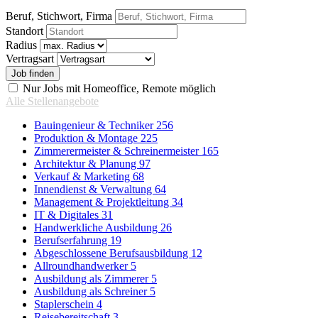
Beruf, Stichwort, Firma
Standort
Radius
Vertragsart
Nur Jobs mit Homeoffice, Remote möglich
Alle Stellenangebote
Bauingenieur & Techniker
256
Produktion & Montage
225
Zimmerermeister & Schreinermeister
165
Architektur & Planung
97
Verkauf & Marketing
68
Innendienst & Verwaltung
64
Management & Projektleitung
34
IT & Digitales
31
Handwerkliche Ausbildung
26
Berufserfahrung
19
Abgeschlossene Berufsausbildung
12
Allroundhandwerker
5
Ausbildung als Zimmerer
5
Ausbildung als Schreiner
5
Staplerschein
4
Reisebereitschaft
3