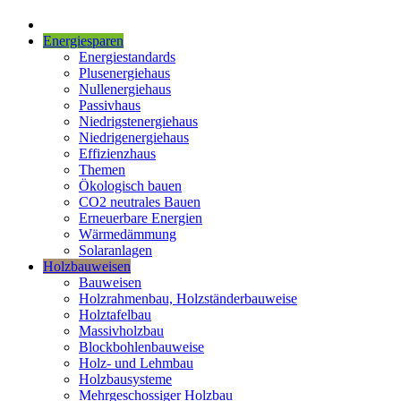
Energiesparen
Energiestandards
Plusenergiehaus
Nullenergiehaus
Passivhaus
Niedrigstenergiehaus
Niedrigenergiehaus
Effizienzhaus
Themen
Ökologisch bauen
CO2 neutrales Bauen
Erneuerbare Energien
Wärmedämmung
Solaranlagen
Holzbauweisen
Bauweisen
Holzrahmenbau, Holzständerbauweise
Holztafelbau
Massivholzbau
Blockbohlenbauweise
Holz- und Lehmbau
Holzbausysteme
Mehrgeschossiger Holzbau