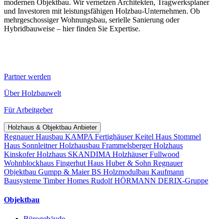
modernen Objektbau. Wir vernetzen Architekten, Tragwerksplaner
und Investoren mit leistungsfähigen Holzbau-Unternehmen. Ob
mehrgeschossiger Wohnungsbau, serielle Sanierung oder
Hybridbauweise – hier finden Sie Expertise.
Partner werden
Über Holzbauwelt
Für Arbeitgeber
Holzhaus & Objektbau Anbieter
Regnauer Hausbau
KAMPA Fertighäuser
Keitel Haus
Stommel
Haus
Sonnleitner Holzhausbau
Frammelsberger Holzhaus
Kinskofer Holzhaus
SKANDIMA Holzhäuser
Fullwood
Wohnblockhaus
Fingerhut Haus
Huber & Sohn
Regnauer
Objektbau
Gumpp & Maier
BS Holzmodulbau
Kaufmann
Bausysteme
Timber Homes
Rudolf HÖRMANN
DERIX-Gruppe
Objektbau
Bürogebäude