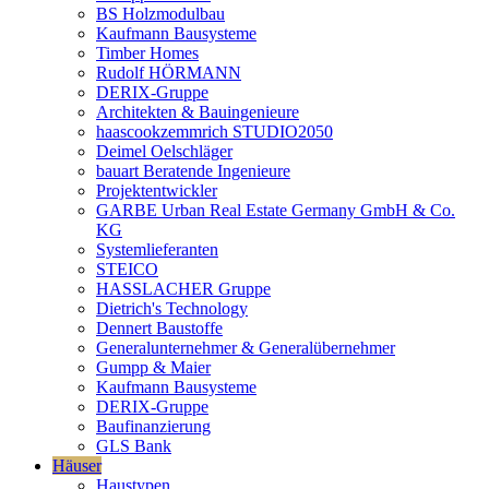
BS Holzmodulbau
Kaufmann Bausysteme
Timber Homes
Rudolf HÖRMANN
DERIX-Gruppe
Architekten & Bauingenieure
haascookzemmrich STUDIO2050
Deimel Oelschläger
bauart Beratende Ingenieure
Projektentwickler
GARBE Urban Real Estate Germany GmbH & Co.
KG
Systemlieferanten
STEICO
HASSLACHER Gruppe
Dietrich's Technology
Dennert Baustoffe
Generalunternehmer & Generalübernehmer
Gumpp & Maier
Kaufmann Bausysteme
DERIX-Gruppe
Baufinanzierung
GLS Bank
Häuser
Haustypen