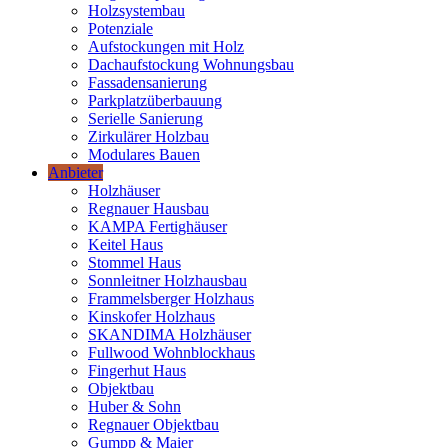
Holzsystembau
Potenziale
Aufstockungen mit Holz
Dachaufstockung Wohnungsbau
Fassadensanierung
Parkplatzüberbauung
Serielle Sanierung
Zirkulärer Holzbau
Modulares Bauen
Anbieter
Holzhäuser
Regnauer Hausbau
KAMPA Fertighäuser
Keitel Haus
Stommel Haus
Sonnleitner Holzhausbau
Frammelsberger Holzhaus
Kinskofer Holzhaus
SKANDIMA Holzhäuser
Fullwood Wohnblockhaus
Fingerhut Haus
Objektbau
Huber & Sohn
Regnauer Objektbau
Gumpp & Maier