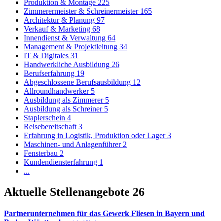
Produktion & Montage
225
Zimmerermeister & Schreinermeister
165
Architektur & Planung
97
Verkauf & Marketing
68
Innendienst & Verwaltung
64
Management & Projektleitung
34
IT & Digitales
31
Handwerkliche Ausbildung
26
Berufserfahrung
19
Abgeschlossene Berufsausbildung
12
Allroundhandwerker
5
Ausbildung als Zimmerer
5
Ausbildung als Schreiner
5
Staplerschein
4
Reisebereitschaft
3
Erfahrung in Logistik, Produktion oder Lager
3
Maschinen- und Anlagenführer
2
Fensterbau
2
Kundendiensterfahrung
1
...
Aktuelle Stellenangebote
26
Partnerunternehmen für das Gewerk Fliesen in Bayern und