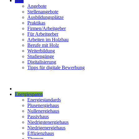
Jobs
Angebote
Stellenangebote
Ausbildungsplätze
Praktikas
Firmen/Arbeitgeber
Für Arbeitgeber
Arbeiten im Holzbau
Berufe mit Holz
Weiterbildung
Studiengänge
Digitalisierung
Tipps für digitale Bewerbung
Energiesparen
Energiestandards
Plusenergiehaus
Nullenergiehaus
Passivhaus
Niedrigstenergiehaus
Niedrigenergiehaus
Effizienzhaus
Themen