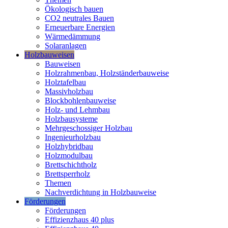
Ökologisch bauen
CO2 neutrales Bauen
Erneuerbare Energien
Wärmedämmung
Solaranlagen
Holzbauweisen
Bauweisen
Holzrahmenbau, Holzständerbauweise
Holztafelbau
Massivholzbau
Blockbohlenbauweise
Holz- und Lehmbau
Holzbausysteme
Mehrgeschossiger Holzbau
Ingenieurholzbau
Holzhybridbau
Holzmodulbau
Brettschichtholz
Brettsperrholz
Themen
Nachverdichtung in Holzbauweise
Förderungen
Förderungen
Effizienzhaus 40 plus