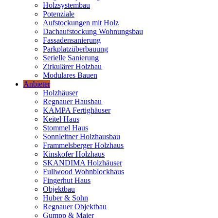
Holzsystembau
Potenziale
Aufstockungen mit Holz
Dachaufstockung Wohnungsbau
Fassadensanierung
Parkplatzüberbauung
Serielle Sanierung
Zirkulärer Holzbau
Modulares Bauen
Anbieter
Holzhäuser
Regnauer Hausbau
KAMPA Fertighäuser
Keitel Haus
Stommel Haus
Sonnleitner Holzhausbau
Frammelsberger Holzhaus
Kinskofer Holzhaus
SKANDIMA Holzhäuser
Fullwood Wohnblockhaus
Fingerhut Haus
Objektbau
Huber & Sohn
Regnauer Objektbau
Gumpp & Maier