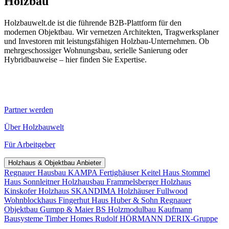
Holzbau
Holzbauwelt.de ist die führende B2B-Plattform für den
modernen Objektbau. Wir vernetzen Architekten, Tragwerksplaner
und Investoren mit leistungsfähigen Holzbau-Unternehmen. Ob
mehrgeschossiger Wohnungsbau, serielle Sanierung oder
Hybridbauweise – hier finden Sie Expertise.
Partner werden
Über Holzbauwelt
Für Arbeitgeber
Holzhaus & Objektbau Anbieter
Regnauer Hausbau
KAMPA Fertighäuser
Keitel Haus
Stommel
Haus
Sonnleitner Holzhausbau
Frammelsberger Holzhaus
Kinskofer Holzhaus
SKANDIMA Holzhäuser
Fullwood
Wohnblockhaus
Fingerhut Haus
Huber & Sohn
Regnauer
Objektbau
Gumpp & Maier
BS Holzmodulbau
Kaufmann
Bausysteme
Timber Homes
Rudolf HÖRMANN
DERIX-Gruppe