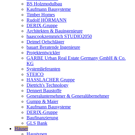
BS Holzmodulbau
Kaufmann Bausysteme
Timber Homes
Rudolf HÖRMANN
DERIX-Gruppe
Architekten & Bauingenieure
haascookzemmrich STUDIO2050
Deimel Oelschläger
bauart Beratende Ingenieure
Projektentwickler
GARBE Urban Real Estate Germany GmbH & Co.
KG
Systemlieferanten
STEICO
HASSLACHER Gruppe
Dietrich's Technology
Dennert Baustoffe
Generalunternehmer & Generalübernehmer
Gumpp & Maier
Kaufmann Bausysteme
DERIX-Gruppe
Baufinanzierung
GLS Bank
Häuser
Haustypen