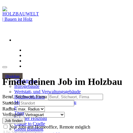
Objektbau
Finde deinen Job im Holzbau
Objekttypen
Bürogebäude
Wertstatt- und Verwaltungsgebäude
Beruf, Stichwort, Firma
Holzhochhäuser
Mehrgeschossiger Wohnungsbau
Standort
Hallenbau
Radius
Themen
Vertragsart
Urbaner Holzbau
Cradle to Cradle
Nur Jobs mit Homeoffice, Remote möglich
Green Building
Alle Stellenangebote