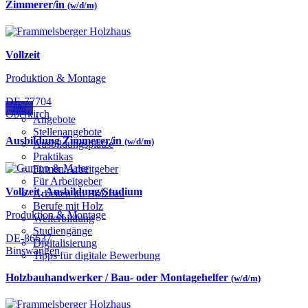
Zimmerer/in
(w/d/m)
Vollzeit
Produktion & Montage
DE-77704
Jobs
Oberkirch
Angebote
Stellenangebote
Ausbildung Zimmerer/in
(w/d/m)
Ausbildungsplätze
Praktikas
Firmen/Arbeitgeber
Für Arbeitgeber
Vollzeit
,
Ausbildung/Studium
Arbeiten im Holzbau
Berufe mit Holz
Produktion & Montage
Weiterbildung
Studiengänge
DE-86637
Digitalisierung
Binswangen
Tipps für digitale Bewerbung
Holzbauhandwerker / Bau- oder Montagehelfer
(w/d/m)