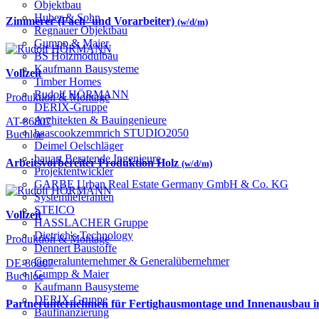
Objektbau
Huber & Sohn
Zimmerer (Fach- und Vorarbeiter)
(w/d/m)
Regnauer Objektbau
Gumpp & Maier
BS Holzmodulbau
Kaufmann Bausysteme
Vollzeit
Timber Homes
Rudolf HÖRMANN
Produktion & Montage
DERIX-Gruppe
Architekten & Bauingenieure
AT-86807
haascookzemmrich STUDIO2050
Buchloe
Deimel Oelschläger
bauart Beratende Ingenieure
Arbeitsvorbereiter Produktion Holz
(w/d/m)
Projektentwickler
GARBE Urban Real Estate Germany GmbH & Co. KG
Systemlieferanten
STEICO
Vollzeit
HASSLACHER Gruppe
Dietrich's Technology
Produktion & Montage
Dennert Baustoffe
Generalunternehmer & Generalübernehmer
DE-86807
Gumpp & Maier
Buchloe
Kaufmann Bausysteme
DERIX-Gruppe
Partnerunternehmen für Fertighausmontage und Innenausbau
Baufinanzierung