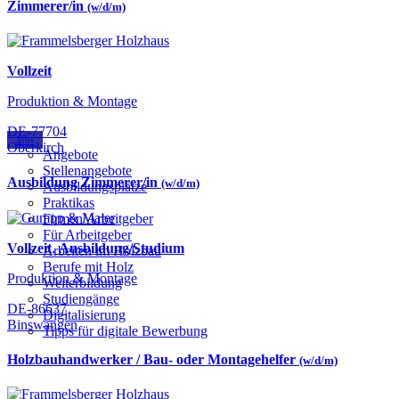
Zimmerer/in
(w/d/m)
Vollzeit
Produktion & Montage
DE-77704
Jobs
Oberkirch
Angebote
Stellenangebote
Ausbildung Zimmerer/in
(w/d/m)
Ausbildungsplätze
Praktikas
Firmen/Arbeitgeber
Für Arbeitgeber
Vollzeit
,
Ausbildung/Studium
Arbeiten im Holzbau
Berufe mit Holz
Produktion & Montage
Weiterbildung
Studiengänge
DE-86637
Digitalisierung
Binswangen
Tipps für digitale Bewerbung
Holzbauhandwerker / Bau- oder Montagehelfer
(w/d/m)