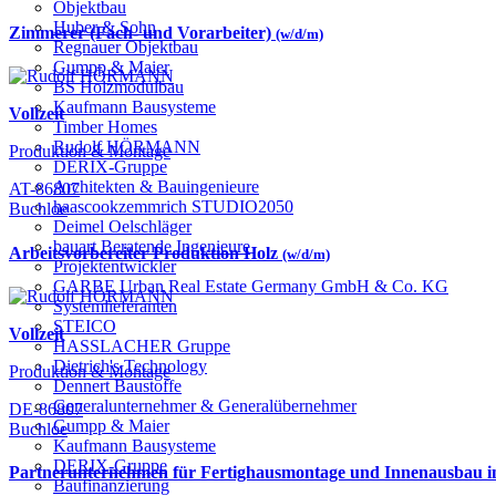
Objektbau
Huber & Sohn
Zimmerer (Fach- und Vorarbeiter)
(w/d/m)
Regnauer Objektbau
Gumpp & Maier
BS Holzmodulbau
Kaufmann Bausysteme
Vollzeit
Timber Homes
Rudolf HÖRMANN
Produktion & Montage
DERIX-Gruppe
Architekten & Bauingenieure
AT-86807
haascookzemmrich STUDIO2050
Buchloe
Deimel Oelschläger
bauart Beratende Ingenieure
Arbeitsvorbereiter Produktion Holz
(w/d/m)
Projektentwickler
GARBE Urban Real Estate Germany GmbH & Co. KG
Systemlieferanten
STEICO
Vollzeit
HASSLACHER Gruppe
Dietrich's Technology
Produktion & Montage
Dennert Baustoffe
Generalunternehmer & Generalübernehmer
DE-86807
Gumpp & Maier
Buchloe
Kaufmann Bausysteme
DERIX-Gruppe
Partnerunternehmen für Fertighausmontage und Innenausbau
Baufinanzierung