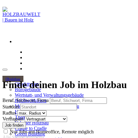
Objektbau
Finde deinen Job im Holzbau
Objekttypen
Bürogebäude
Wertstatt- und Verwaltungsgebäude
Beruf, Stichwort, Firma
Holzhochhäuser
Mehrgeschossiger Wohnungsbau
Standort
Hallenbau
Radius
Themen
Vertragsart
Urbaner Holzbau
Cradle to Cradle
Nur Jobs mit Homeoffice, Remote möglich
Green Building
Alle Stellenangebote