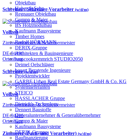
Objektbau
Huber & Sohn
Schreiner / Schreiner-Vorarbeiter
(w/d/m)
Regnauer Objektbau
Gumpp & Maier
BS Holzmodulbau
Kaufmann Bausysteme
Vollzeit
Timber Homes
Rudolf HÖRMANN
Zimmerermeister & Schreinermeister
DERIX-Gruppe
Architekten & Bauingenieure
DE-94496
haascookzemmrich STUDIO2050
Ortenburg
Deimel Oelschläger
bauart Beratende Ingenieure
Schreiner
(w/d/m)
Projektentwickler
GARBE Urban Real Estate Germany GmbH & Co. KG
Systemlieferanten
STEICO
Vollzeit
HASSLACHER Gruppe
Dietrich's Technology
Zimmerermeister & Schreinermeister
Dennert Baustoffe
Generalunternehmer & Generalübernehmer
DE-94496
Gumpp & Maier
Ortenburg
Kaufmann Bausysteme
DERIX-Gruppe
Zimmerer (Fach- und Vorarbeiter)
(w/d/m)
Baufinanzierung