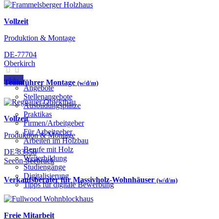
Vollzeit
Produktion & Montage
DE-77704
Oberkirch
Jobs
Teamführer Montage
(w/d/m)
Angebote
Stellenangebote
Ausbildungsplätze
Praktikas
Vollzeit
Firmen/Arbeitgeber
Für Arbeitgeber
Produktion & Montage
Arbeiten im Holzbau
Berufe mit Holz
DE-83358
Weiterbildung
Seeon-Seebruck
Studiengänge
Digitalisierung
Verkaufsberater für Massivholz-Wohnhäuser
(w/d/m)
Tipps für digitale Bewerbung
Freie Mitarbeit