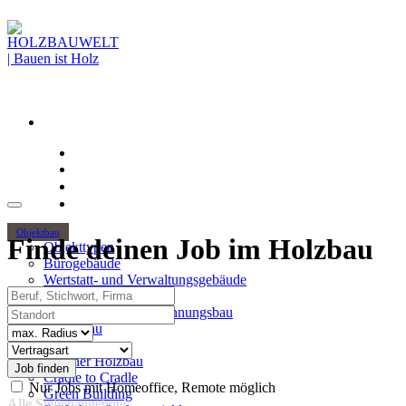
Objektbau
Finde deinen Job im Holzbau
Objekttypen
Bürogebäude
Wertstatt- und Verwaltungsgebäude
Beruf, Stichwort, Firma
Holzhochhäuser
Standort
Mehrgeschossiger Wohnungsbau
Hallenbau
Radius
Themen
Vertragsart
Urbaner Holzbau
Cradle to Cradle
Nur Jobs mit Homeoffice, Remote möglich
Green Building
Alle Stellenangebote