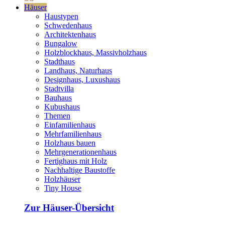
Häuser
Haustypen
Schwedenhaus
Architektenhaus
Bungalow
Holzblockhaus, Massivholzhaus
Stadthaus
Landhaus, Naturhaus
Designhaus, Luxushaus
Stadtvilla
Bauhaus
Kubushaus
Themen
Einfamilienhaus
Mehrfamilienhaus
Holzhaus bauen
Mehrgenerationenhaus
Fertighaus mit Holz
Nachhaltige Baustoffe
Holzhäuser
Tiny House
Zur Häuser-Übersicht