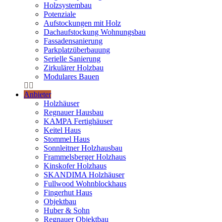
Holzsystembau
Potenziale
Aufstockungen mit Holz
Dachaufstockung Wohnungsbau
Fassadensanierung
Parkplatzüberbauung
Serielle Sanierung
Zirkulärer Holzbau
Modulares Bauen
Anbieter
Holzhäuser
Regnauer Hausbau
KAMPA Fertighäuser
Keitel Haus
Stommel Haus
Sonnleitner Holzhausbau
Frammelsberger Holzhaus
Kinskofer Holzhaus
SKANDIMA Holzhäuser
Fullwood Wohnblockhaus
Fingerhut Haus
Objektbau
Huber & Sohn
Regnauer Objektbau