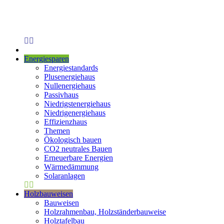
Energiesparen
Energiestandards
Plusenergiehaus
Nullenergiehaus
Passivhaus
Niedrigstenergiehaus
Niedrigenergiehaus
Effizienzhaus
Themen
Ökologisch bauen
CO2 neutrales Bauen
Erneuerbare Energien
Wärmedämmung
Solaranlagen
Holzbauweisen
Bauweisen
Holzrahmenbau, Holzständerbauweise
Holztafelbau