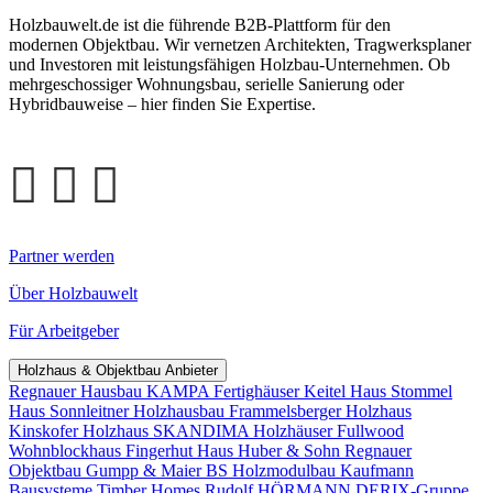
Holzbauwelt.de ist die führende B2B-Plattform für den
modernen Objektbau. Wir vernetzen Architekten, Tragwerksplaner
und Investoren mit leistungsfähigen Holzbau-Unternehmen. Ob
mehrgeschossiger Wohnungsbau, serielle Sanierung oder
Hybridbauweise – hier finden Sie Expertise.
Partner werden
Über Holzbauwelt
Für Arbeitgeber
Holzhaus & Objektbau Anbieter
Regnauer Hausbau
KAMPA Fertighäuser
Keitel Haus
Stommel
Haus
Sonnleitner Holzhausbau
Frammelsberger Holzhaus
Kinskofer Holzhaus
SKANDIMA Holzhäuser
Fullwood
Wohnblockhaus
Fingerhut Haus
Huber & Sohn
Regnauer
Objektbau
Gumpp & Maier
BS Holzmodulbau
Kaufmann
Bausysteme
Timber Homes
Rudolf HÖRMANN
DERIX-Gruppe