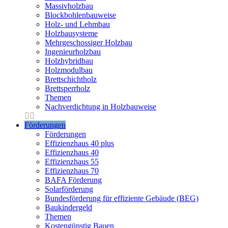
Massivholzbau
Blockbohlenbauweise
Holz- und Lehmbau
Holzbausysteme
Mehrgeschossiger Holzbau
Ingenieurholzbau
Holzhybridbau
Holzmodulbau
Brettschichtholz
Brettsperrholz
Themen
Nachverdichtung in Holzbauweise
Förderungen
Förderungen
Effizienzhaus 40 plus
Effizienzhaus 40
Effizienzhaus 55
Effizienzhaus 70
BAFA Förderung
Solarförderung
Bundesförderung für effiziente Gebäude (BEG)
Baukindergeld
Themen
Kostengünstig Bauen