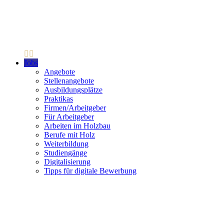
Jobs
Angebote
Stellenangebote
Ausbildungsplätze
Praktikas
Firmen/Arbeitgeber
Für Arbeitgeber
Arbeiten im Holzbau
Berufe mit Holz
Weiterbildung
Studiengänge
Digitalisierung
Tipps für digitale Bewerbung