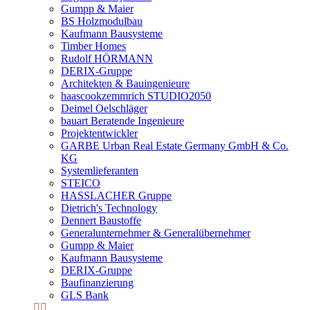
Gumpp & Maier
BS Holzmodulbau
Kaufmann Bausysteme
Timber Homes
Rudolf HÖRMANN
DERIX-Gruppe
Architekten & Bauingenieure
haascookzemmrich STUDIO2050
Deimel Oelschläger
bauart Beratende Ingenieure
Projektentwickler
GARBE Urban Real Estate Germany GmbH & Co.
KG
Systemlieferanten
STEICO
HASSLACHER Gruppe
Dietrich's Technology
Dennert Baustoffe
Generalunternehmer & Generalübernehmer
Gumpp & Maier
Kaufmann Bausysteme
DERIX-Gruppe
Baufinanzierung
GLS Bank