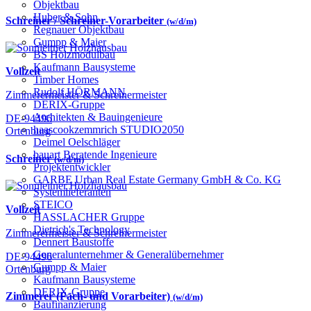
Objektbau
Huber & Sohn
Schreiner / Schreiner-Vorarbeiter
(w/d/m)
Regnauer Objektbau
Gumpp & Maier
BS Holzmodulbau
Kaufmann Bausysteme
Vollzeit
Timber Homes
Rudolf HÖRMANN
Zimmerermeister & Schreinermeister
DERIX-Gruppe
Architekten & Bauingenieure
DE-94496
haascookzemmrich STUDIO2050
Ortenburg
Deimel Oelschläger
bauart Beratende Ingenieure
Schreiner
(w/d/m)
Projektentwickler
GARBE Urban Real Estate Germany GmbH & Co. KG
Systemlieferanten
STEICO
Vollzeit
HASSLACHER Gruppe
Dietrich's Technology
Zimmerermeister & Schreinermeister
Dennert Baustoffe
Generalunternehmer & Generalübernehmer
DE-94496
Gumpp & Maier
Ortenburg
Kaufmann Bausysteme
DERIX-Gruppe
Zimmerer (Fach- und Vorarbeiter)
(w/d/m)
Baufinanzierung