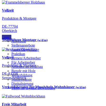
Vollzeit
Produktion & Montage
DE-77704
Oberkirch
Jobs
Teamführer Montage
(w/d/m)
Angebote
Stellenangebote
Ausbildungsplätze
Praktikas
Vollzeit
Firmen/Arbeitgeber
Für Arbeitgeber
Produktion & Montage
Arbeiten im Holzbau
Berufe mit Holz
DE-83358
Weiterbildung
Seeon-Seebruck
Studiengänge
Digitalisierung
Verkaufsberater für Massivholz-Wohnhäuser
(w/d/m)
Tipps für digitale Bewerbung
Freie Mitarbeit