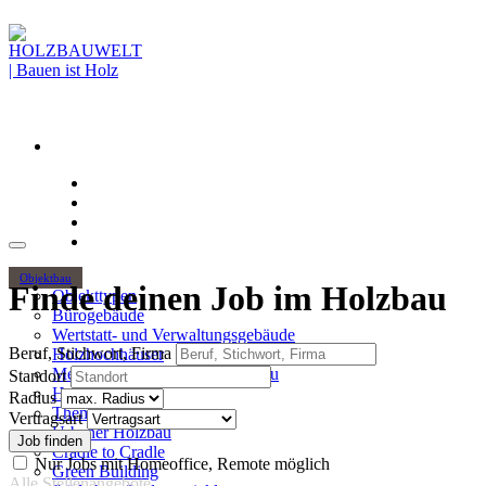
Objektbau
Finde deinen Job im Holzbau
Objekttypen
Bürogebäude
Wertstatt- und Verwaltungsgebäude
Beruf, Stichwort, Firma
Holzhochhäuser
Mehrgeschossiger Wohnungsbau
Standort
Hallenbau
Radius
Themen
Vertragsart
Urbaner Holzbau
Cradle to Cradle
Nur Jobs mit Homeoffice, Remote möglich
Green Building
Alle Stellenangebote