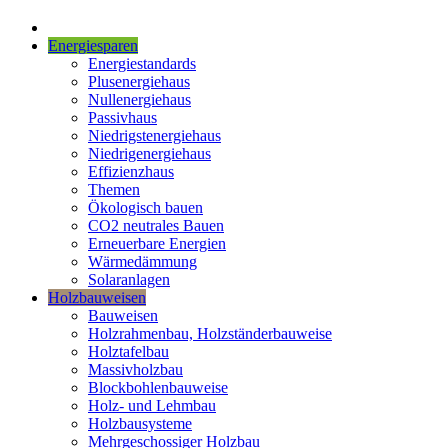
Energiesparen
Energiestandards
Plusenergiehaus
Nullenergiehaus
Passivhaus
Niedrigstenergiehaus
Niedrigenergiehaus
Effizienzhaus
Themen
Ökologisch bauen
CO2 neutrales Bauen
Erneuerbare Energien
Wärmedämmung
Solaranlagen
Holzbauweisen
Bauweisen
Holzrahmenbau, Holzständerbauweise
Holztafelbau
Massivholzbau
Blockbohlenbauweise
Holz- und Lehmbau
Holzbausysteme
Mehrgeschossiger Holzbau