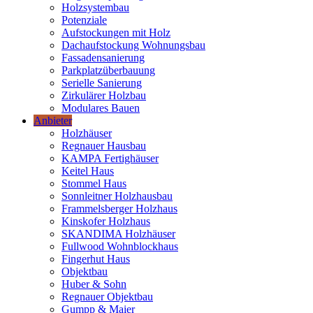
Holzsystembau
Potenziale
Aufstockungen mit Holz
Dachaufstockung Wohnungsbau
Fassadensanierung
Parkplatzüberbauung
Serielle Sanierung
Zirkulärer Holzbau
Modulares Bauen
Anbieter
Holzhäuser
Regnauer Hausbau
KAMPA Fertighäuser
Keitel Haus
Stommel Haus
Sonnleitner Holzhausbau
Frammelsberger Holzhaus
Kinskofer Holzhaus
SKANDIMA Holzhäuser
Fullwood Wohnblockhaus
Fingerhut Haus
Objektbau
Huber & Sohn
Regnauer Objektbau
Gumpp & Maier