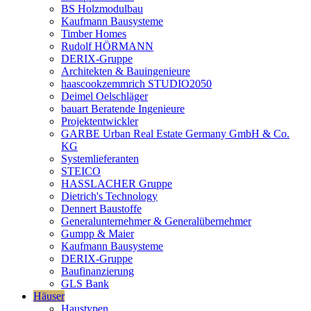
BS Holzmodulbau
Kaufmann Bausysteme
Timber Homes
Rudolf HÖRMANN
DERIX-Gruppe
Architekten & Bauingenieure
haascookzemmrich STUDIO2050
Deimel Oelschläger
bauart Beratende Ingenieure
Projektentwickler
GARBE Urban Real Estate Germany GmbH & Co.
KG
Systemlieferanten
STEICO
HASSLACHER Gruppe
Dietrich's Technology
Dennert Baustoffe
Generalunternehmer & Generalübernehmer
Gumpp & Maier
Kaufmann Bausysteme
DERIX-Gruppe
Baufinanzierung
GLS Bank
Häuser
Haustypen