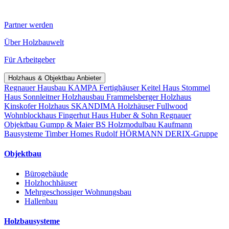
Partner werden
Über Holzbauwelt
Für Arbeitgeber
Holzhaus & Objektbau Anbieter
Regnauer Hausbau
KAMPA Fertighäuser
Keitel Haus
Stommel
Haus
Sonnleitner Holzhausbau
Frammelsberger Holzhaus
Kinskofer Holzhaus
SKANDIMA Holzhäuser
Fullwood
Wohnblockhaus
Fingerhut Haus
Huber & Sohn
Regnauer
Objektbau
Gumpp & Maier
BS Holzmodulbau
Kaufmann
Bausysteme
Timber Homes
Rudolf HÖRMANN
DERIX-Gruppe
Objektbau
Bürogebäude
Holzhochhäuser
Mehrgeschossiger Wohnungsbau
Hallenbau
Holzbausysteme