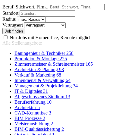
Beruf, Stichwort, Firma
Standort
Radius
Vertragsart
Nur Jobs mit Homeoffice, Remote möglich
Alle Stellenangebote
Bauingenieur & Techniker
258
Produktion & Montage
225
Zimmerermeister & Schreinermeister
165
Architektur & Planung
98
Verkauf & Marketing
68
Innendienst & Verwaltung
64
Management & Projektleitung
34
IT & Digitales
31
Abgeschlossenes Studium
13
Berufserfahrung
10
Architektur
5
CAD-Kenntnisse
3
BIM-Prozesse
2
Meisterausbildung
2
BIM-Qualitätssicherung
2
Organisationstalent
1