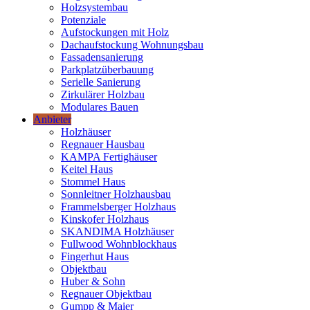
Holzsystembau
Potenziale
Aufstockungen mit Holz
Dachaufstockung Wohnungsbau
Fassadensanierung
Parkplatzüberbauung
Serielle Sanierung
Zirkulärer Holzbau
Modulares Bauen
Anbieter
Holzhäuser
Regnauer Hausbau
KAMPA Fertighäuser
Keitel Haus
Stommel Haus
Sonnleitner Holzhausbau
Frammelsberger Holzhaus
Kinskofer Holzhaus
SKANDIMA Holzhäuser
Fullwood Wohnblockhaus
Fingerhut Haus
Objektbau
Huber & Sohn
Regnauer Objektbau
Gumpp & Maier