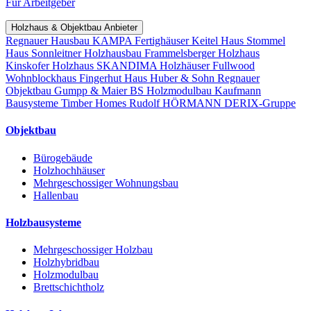
Für Arbeitgeber
Holzhaus & Objektbau Anbieter
Regnauer Hausbau
KAMPA Fertighäuser
Keitel Haus
Stommel
Haus
Sonnleitner Holzhausbau
Frammelsberger Holzhaus
Kinskofer Holzhaus
SKANDIMA Holzhäuser
Fullwood
Wohnblockhaus
Fingerhut Haus
Huber & Sohn
Regnauer
Objektbau
Gumpp & Maier
BS Holzmodulbau
Kaufmann
Bausysteme
Timber Homes
Rudolf HÖRMANN
DERIX-Gruppe
Objektbau
Bürogebäude
Holzhochhäuser
Mehrgeschossiger Wohnungsbau
Hallenbau
Holzbausysteme
Mehrgeschossiger Holzbau
Holzhybridbau
Holzmodulbau
Brettschichtholz