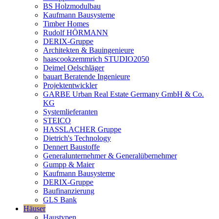
BS Holzmodulbau
Kaufmann Bausysteme
Timber Homes
Rudolf HÖRMANN
DERIX-Gruppe
Architekten & Bauingenieure
haascookzemmrich STUDIO2050
Deimel Oelschläger
bauart Beratende Ingenieure
Projektentwickler
GARBE Urban Real Estate Germany GmbH & Co.
KG
Systemlieferanten
STEICO
HASSLACHER Gruppe
Dietrich's Technology
Dennert Baustoffe
Generalunternehmer & Generalübernehmer
Gumpp & Maier
Kaufmann Bausysteme
DERIX-Gruppe
Baufinanzierung
GLS Bank
Häuser
Haustypen