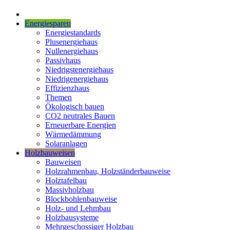
Energiesparen
Energiestandards
Plusenergiehaus
Nullenergiehaus
Passivhaus
Niedrigstenergiehaus
Niedrigenergiehaus
Effizienzhaus
Themen
Ökologisch bauen
CO2 neutrales Bauen
Erneuerbare Energien
Wärmedämmung
Solaranlagen
Holzbauweisen
Bauweisen
Holzrahmenbau, Holzständerbauweise
Holztafelbau
Massivholzbau
Blockbohlenbauweise
Holz- und Lehmbau
Holzbausysteme
Mehrgeschossiger Holzbau