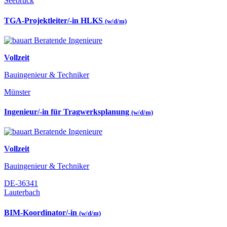
Seebruck
TGA-Projektleiter/-in HLKS
(w/d/m)
Vollzeit
Bauingenieur & Techniker
Münster
Ingenieur/-in für Tragwerksplanung
(w/d/m)
Vollzeit
Bauingenieur & Techniker
DE-36341
Lauterbach
BIM-Koordinator/-in
(w/d/m)