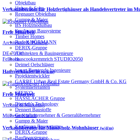
Objektbau
Huber & Sohn
Verkaufsberater für Holzfertighäuser als Handelsvertreter im 
Regnauer Objektbau
Gumpp & Maier
BS Holzmodulbau
Kaufmann Bausysteme
Freie Mitarbeit
Timber Homes
Rudolf HÖRMANN
Architektur & Planung
DERIX-Gruppe
Architekten & Bauingenieure
DE-70736
haascookzemmrich STUDIO2050
Fellbach
Deimel Oelschläger
bauart Beratende Ingenieure
Hausverkäufer/in
(w/d/m)
Projektentwickler
GARBE Urban Real Estate Germany GmbH & Co. KG
Systemlieferanten
STEICO
Freie Mitarbeit
HASSLACHER Gruppe
Dietrich's Technology
Verkauf & Marketing
Dennert Baustoffe
Generalunternehmer & Generalübernehmer
Mülheim-Kärlich
Gumpp & Maier
Kaufmann Bausysteme
Verkaufsberater für Massivholz-Wohnhäuser
(w/d/m)
DERIX-Gruppe
Baufinanzierung