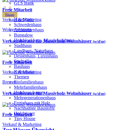
GLS Bank
Freie Mitarbeit
Häuser
Haustypen
Verkauf & Marketing
Schwedenhaus
Wolpertshausen
Architektenhaus
Bungalow
Holzblockhaus, Massivholzhaus
Verkaufsberater für Massivholz-Wohnhäuser
(w/d/m)
Stadthaus
Landhaus, Naturhaus
Designhaus, Luxushaus
Stadtvilla
Freie Mitarbeit
Bauhaus
Kubushaus
Verkauf & Marketing
Themen
Bremen
Einfamilienhaus
Mehrfamilienhaus
Holzhaus bauen
Verkaufsberater für Massivholz-Wohnhäuser
(w/d/m)
Mehrgenerationenhaus
Fertighaus mit Holz
Nachhaltige Baustoffe
Holzhäuser
Freie Mitarbeit
Tiny House
Verkauf & Marketing
Zur Häuser-Übersicht