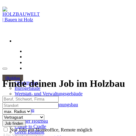
Objektbau
Finde deinen Job im Holzbau
Objekttypen
Bürogebäude
Wertstatt- und Verwaltungsgebäude
Beruf, Stichwort, Firma
Holzhochhäuser
Standort
Mehrgeschossiger Wohnungsbau
Hallenbau
Radius
Themen
Vertragsart
Urbaner Holzbau
Cradle to Cradle
Nur Jobs mit Homeoffice, Remote möglich
Green Building
Alle Stellenangebote