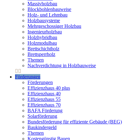
Massivholzbau
Blockbohlenbauweise
Holz- und Lehmbau
Holzbausysteme
Mehrgeschossiger Holzbau
Ingenieurholzbau
Holzhybridbau
Holzmodulbau
Brettschichtholz
Brettsperrholz
Themen
Nachverdichtung in Holzbauweise
Förderungen
Förderungen
Effizienzhaus 40 plus
Effizienzhaus 40
Effizienzhaus 55
Effizienzhaus 70
BAFA Förderung
Solarförderung
Bundesförderung für effiziente Gebäude (BEG)
Baukindergeld
Themen
Kostengünstig Bauen