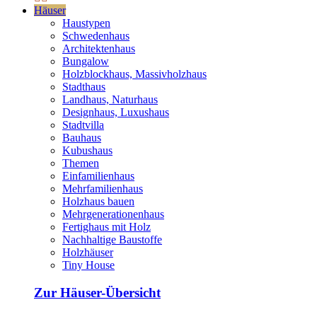
Häuser
Haustypen
Schwedenhaus
Architektenhaus
Bungalow
Holzblockhaus, Massivholzhaus
Stadthaus
Landhaus, Naturhaus
Designhaus, Luxushaus
Stadtvilla
Bauhaus
Kubushaus
Themen
Einfamilienhaus
Mehrfamilienhaus
Holzhaus bauen
Mehrgenerationenhaus
Fertighaus mit Holz
Nachhaltige Baustoffe
Holzhäuser
Tiny House
Zur Häuser-Übersicht