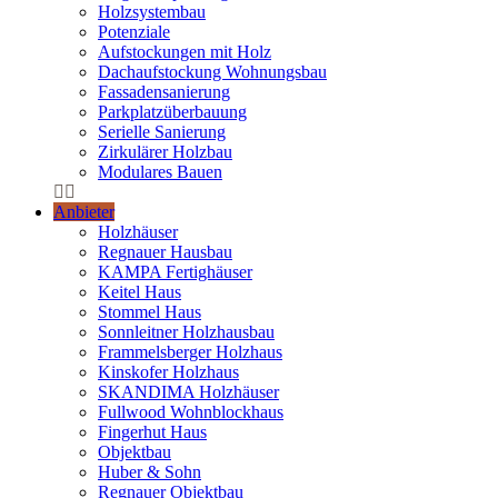
Holzsystembau
Potenziale
Aufstockungen mit Holz
Dachaufstockung Wohnungsbau
Fassadensanierung
Parkplatzüberbauung
Serielle Sanierung
Zirkulärer Holzbau
Modulares Bauen
Anbieter
Holzhäuser
Regnauer Hausbau
KAMPA Fertighäuser
Keitel Haus
Stommel Haus
Sonnleitner Holzhausbau
Frammelsberger Holzhaus
Kinskofer Holzhaus
SKANDIMA Holzhäuser
Fullwood Wohnblockhaus
Fingerhut Haus
Objektbau
Huber & Sohn
Regnauer Objektbau