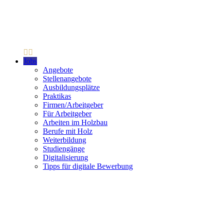
Jobs
Angebote
Stellenangebote
Ausbildungsplätze
Praktikas
Firmen/Arbeitgeber
Für Arbeitgeber
Arbeiten im Holzbau
Berufe mit Holz
Weiterbildung
Studiengänge
Digitalisierung
Tipps für digitale Bewerbung