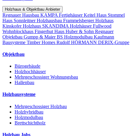
Holzhaus & Objektbau Anbieter
Regnauer Hausbau
KAMPA Fertighäuser
Keitel Haus
Stommel
Haus
Sonnleitner Holzhausbau
Frammelsberger Holzhaus
Kinskofer Holzhaus
SKANDIMA Holzhäuser
Fullwood
Wohnblockhaus
Fingerhut Haus
Huber & Sohn
Regnauer
Objektbau
Gumpp & Maier
BS Holzmodulbau
Kaufmann
Bausysteme
Timber Homes
Rudolf HÖRMANN
DERIX-Gruppe
Objektbau
Bürogebäude
Holzhochhäuser
Mehrgeschossiger Wohnungsbau
Hallenbau
Holzbausysteme
Mehrgeschossiger Holzbau
Holzhybridbau
Holzmodulbau
Brettschichtholz
Holzbau Jobs