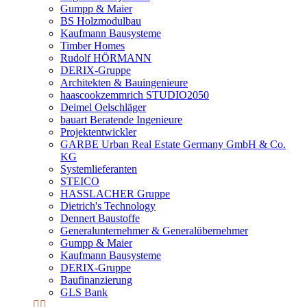
Gumpp & Maier
BS Holzmodulbau
Kaufmann Bausysteme
Timber Homes
Rudolf HÖRMANN
DERIX-Gruppe
Architekten & Bauingenieure
haascookzemmrich STUDIO2050
Deimel Oelschläger
bauart Beratende Ingenieure
Projektentwickler
GARBE Urban Real Estate Germany GmbH & Co.
KG
Systemlieferanten
STEICO
HASSLACHER Gruppe
Dietrich's Technology
Dennert Baustoffe
Generalunternehmer & Generalübernehmer
Gumpp & Maier
Kaufmann Bausysteme
DERIX-Gruppe
Baufinanzierung
GLS Bank