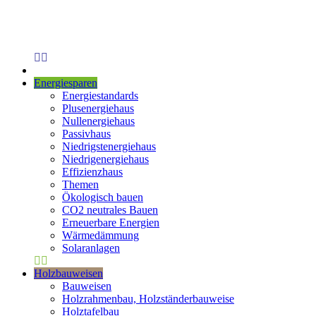
Energiesparen
Energiestandards
Plusenergiehaus
Nullenergiehaus
Passivhaus
Niedrigstenergiehaus
Niedrigenergiehaus
Effizienzhaus
Themen
Ökologisch bauen
CO2 neutrales Bauen
Erneuerbare Energien
Wärmedämmung
Solaranlagen
Holzbauweisen
Bauweisen
Holzrahmenbau, Holzständerbauweise
Holztafelbau