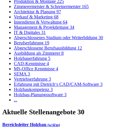
Produktion & Montage
225
Zimmerermeister & Schreinermeister
165
Architektur & Planung
97
Verkauf & Marketing
68
Innendienst & Verwaltung
64
Management & Projektleitung
34
IT & Digitales
31
Abgeschlossenes Studium oder Weiterbildung
30
Berufserfahrung
19
Abgeschlossene Berufsausbildung
12
Ausbildung als Zimmerer
8
Holzbauerfahrung
5
CAD-Kenntnisse
4
MS-Office Kenntnisse
4
SEMA
3
Vertriebserfahrung
3
Erfahrung mit Dietrich‘s CAD/CAM-Software
3
Holzbaukompetenz
3
Holzbau-Planungssoftware
3
...
Aktuelle Stellenangebote
30
Bereichsleiter Holzbau
(w/d/m)