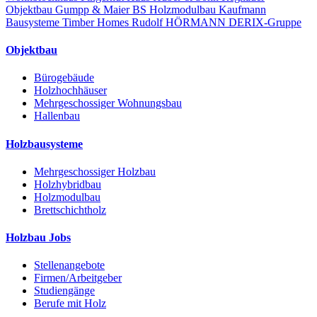
Objektbau
Gumpp & Maier
BS Holzmodulbau
Kaufmann
Bausysteme
Timber Homes
Rudolf HÖRMANN
DERIX-Gruppe
Objektbau
Bürogebäude
Holzhochhäuser
Mehrgeschossiger Wohnungsbau
Hallenbau
Holzbausysteme
Mehrgeschossiger Holzbau
Holzhybridbau
Holzmodulbau
Brettschichtholz
Holzbau Jobs
Stellenangebote
Firmen/Arbeitgeber
Studiengänge
Berufe mit Holz