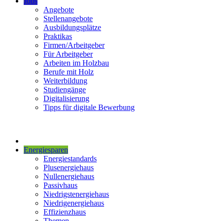
Jobs
Angebote
Stellenangebote
Ausbildungsplätze
Praktikas
Firmen/Arbeitgeber
Für Arbeitgeber
Arbeiten im Holzbau
Berufe mit Holz
Weiterbildung
Studiengänge
Digitalisierung
Tipps für digitale Bewerbung
Energiesparen
Energiestandards
Plusenergiehaus
Nullenergiehaus
Passivhaus
Niedrigstenergiehaus
Niedrigenergiehaus
Effizienzhaus
Themen