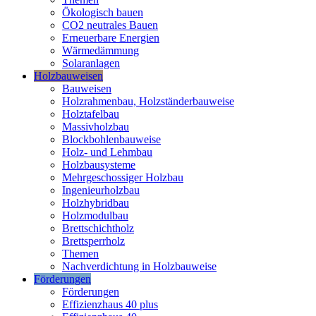
Ökologisch bauen
CO2 neutrales Bauen
Erneuerbare Energien
Wärmedämmung
Solaranlagen
Holzbauweisen
Bauweisen
Holzrahmenbau, Holzständerbauweise
Holztafelbau
Massivholzbau
Blockbohlenbauweise
Holz- und Lehmbau
Holzbausysteme
Mehrgeschossiger Holzbau
Ingenieurholzbau
Holzhybridbau
Holzmodulbau
Brettschichtholz
Brettsperrholz
Themen
Nachverdichtung in Holzbauweise
Förderungen
Förderungen
Effizienzhaus 40 plus