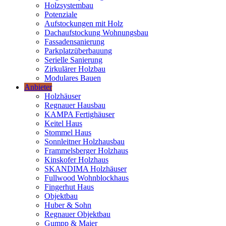
Holzsystembau
Potenziale
Aufstockungen mit Holz
Dachaufstockung Wohnungsbau
Fassadensanierung
Parkplatzüberbauung
Serielle Sanierung
Zirkulärer Holzbau
Modulares Bauen
Anbieter
Holzhäuser
Regnauer Hausbau
KAMPA Fertighäuser
Keitel Haus
Stommel Haus
Sonnleitner Holzhausbau
Frammelsberger Holzhaus
Kinskofer Holzhaus
SKANDIMA Holzhäuser
Fullwood Wohnblockhaus
Fingerhut Haus
Objektbau
Huber & Sohn
Regnauer Objektbau
Gumpp & Maier