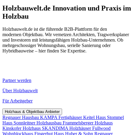
Holzbauwelt.de
Innovation und Praxis im
Holzbau
Holzbauwelt.de ist die führende B2B-Plattform für den
modernen Objektbau. Wir vernetzen Architekten, Tragwerksplaner
und Investoren mit leistungsfähigen Holzbau-Unternehmen. Ob
mehrgeschossiger Wohnungsbau, serielle Sanierung oder
Hybridbauweise – hier finden Sie Expertise.
Partner werden
Über Holzbauwelt
Für Arbeitgeber
Holzhaus & Objektbau Anbieter
Regnauer Hausbau
KAMPA Fertighäuser
Keitel Haus
Stommel
Haus
Sonnleitner Holzhausbau
Frammelsberger Holzhaus
Kinskofer Holzhaus
SKANDIMA Holzhäuser
Fullwood
Wohnblockhaus
Fingerhut Haus
Huber & Sohn
Regnauer