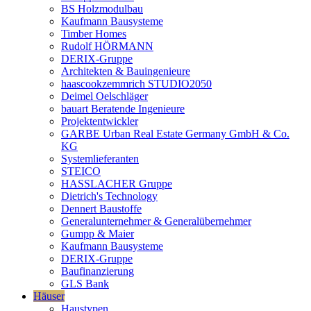
BS Holzmodulbau
Kaufmann Bausysteme
Timber Homes
Rudolf HÖRMANN
DERIX-Gruppe
Architekten & Bauingenieure
haascookzemmrich STUDIO2050
Deimel Oelschläger
bauart Beratende Ingenieure
Projektentwickler
GARBE Urban Real Estate Germany GmbH & Co.
KG
Systemlieferanten
STEICO
HASSLACHER Gruppe
Dietrich's Technology
Dennert Baustoffe
Generalunternehmer & Generalübernehmer
Gumpp & Maier
Kaufmann Bausysteme
DERIX-Gruppe
Baufinanzierung
GLS Bank
Häuser
Haustypen