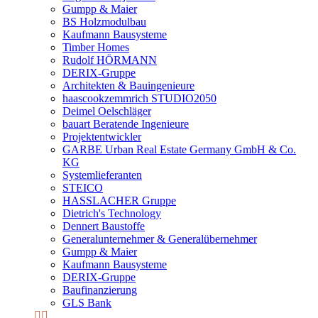
Gumpp & Maier
BS Holzmodulbau
Kaufmann Bausysteme
Timber Homes
Rudolf HÖRMANN
DERIX-Gruppe
Architekten & Bauingenieure
haascookzemmrich STUDIO2050
Deimel Oelschläger
bauart Beratende Ingenieure
Projektentwickler
GARBE Urban Real Estate Germany GmbH & Co.
KG
Systemlieferanten
STEICO
HASSLACHER Gruppe
Dietrich's Technology
Dennert Baustoffe
Generalunternehmer & Generalübernehmer
Gumpp & Maier
Kaufmann Bausysteme
DERIX-Gruppe
Baufinanzierung
GLS Bank