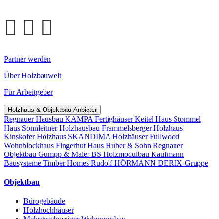
Partner werden
Über Holzbauwelt
Für Arbeitgeber
Holzhaus & Objektbau Anbieter
Regnauer Hausbau
KAMPA Fertighäuser
Keitel Haus
Stommel
Haus
Sonnleitner Holzhausbau
Frammelsberger Holzhaus
Kinskofer Holzhaus
SKANDIMA Holzhäuser
Fullwood
Wohnblockhaus
Fingerhut Haus
Huber & Sohn
Regnauer
Objektbau
Gumpp & Maier
BS Holzmodulbau
Kaufmann
Bausysteme
Timber Homes
Rudolf HÖRMANN
DERIX-Gruppe
Objektbau
Bürogebäude
Holzhochhäuser
Mehrgeschossiger Wohnungsbau