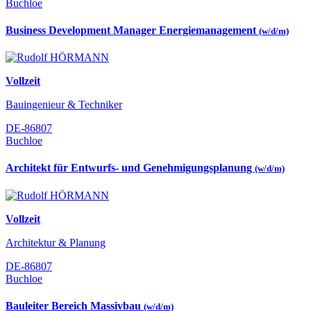
Buchloe
Business Development Manager Energiemanagement
(w/d/m)
Vollzeit
Bauingenieur & Techniker
DE-86807
Buchloe
Architekt für Entwurfs- und Genehmigungsplanung
(w/d/m)
Vollzeit
Architektur & Planung
DE-86807
Buchloe
Bauleiter Bereich Massivbau
(w/d/m)