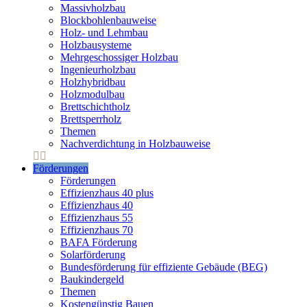
Massivholzbau
Blockbohlenbauweise
Holz- und Lehmbau
Holzbausysteme
Mehrgeschossiger Holzbau
Ingenieurholzbau
Holzhybridbau
Holzmodulbau
Brettschichtholz
Brettsperrholz
Themen
Nachverdichtung in Holzbauweise
Förderungen
Förderungen
Effizienzhaus 40 plus
Effizienzhaus 40
Effizienzhaus 55
Effizienzhaus 70
BAFA Förderung
Solarförderung
Bundesförderung für effiziente Gebäude (BEG)
Baukindergeld
Themen
Kostengünstig Bauen