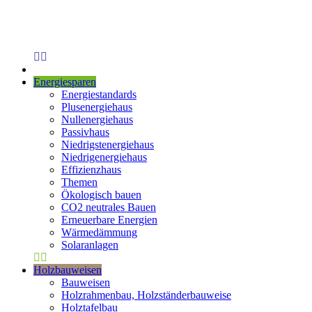
Energiesparen
Energiestandards
Plusenergiehaus
Nullenergiehaus
Passivhaus
Niedrigstenergiehaus
Niedrigenergiehaus
Effizienzhaus
Themen
Ökologisch bauen
CO2 neutrales Bauen
Erneuerbare Energien
Wärmedämmung
Solaranlagen
Holzbauweisen
Bauweisen
Holzrahmenbau, Holzständerbauweise
Holztafelbau