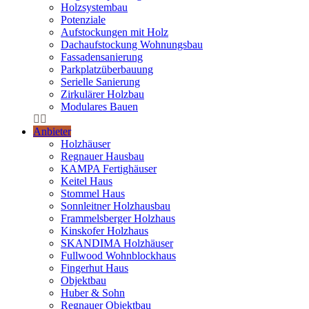
Holzsystembau
Potenziale
Aufstockungen mit Holz
Dachaufstockung Wohnungsbau
Fassadensanierung
Parkplatzüberbauung
Serielle Sanierung
Zirkulärer Holzbau
Modulares Bauen
Anbieter
Holzhäuser
Regnauer Hausbau
KAMPA Fertighäuser
Keitel Haus
Stommel Haus
Sonnleitner Holzhausbau
Frammelsberger Holzhaus
Kinskofer Holzhaus
SKANDIMA Holzhäuser
Fullwood Wohnblockhaus
Fingerhut Haus
Objektbau
Huber & Sohn
Regnauer Objektbau