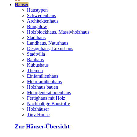
Häuser
Haustypen
Schwedenhaus
Architektenhaus
Bungalow
Holzblockhaus, Massivholzhaus
Stadthaus
Landhaus, Naturhaus
Designhaus, Luxushaus
Stadtvilla
Bauhaus
Kubushaus
Themen
Einfamilienhaus
Mehrfamilienhaus
Holzhaus bauen
Mehrgenerationenhaus
Fertighaus mit Holz
Nachhaltige Baustoffe
Holzhäuser
Tiny House
Zur Häuser-Übersicht