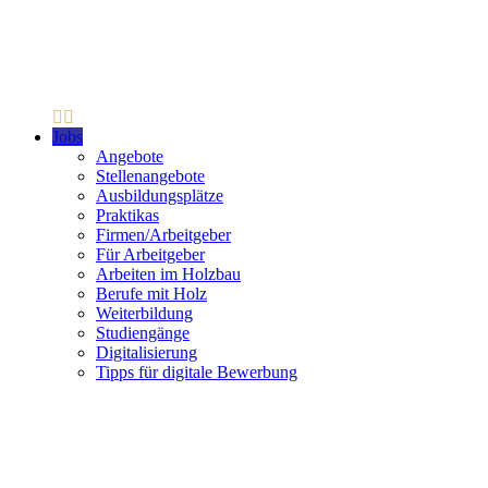
Jobs
Angebote
Stellenangebote
Ausbildungsplätze
Praktikas
Firmen/Arbeitgeber
Für Arbeitgeber
Arbeiten im Holzbau
Berufe mit Holz
Weiterbildung
Studiengänge
Digitalisierung
Tipps für digitale Bewerbung