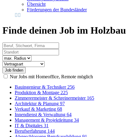
Übersicht
Förderungen der Bundesländer
Finde deinen Job im Holzbau
Beruf, Stichwort, Firma
Standort
Radius
Vertragsart
Nur Jobs mit Homeoffice, Remote möglich
Bauingenieur & Techniker
256
Produktion & Montage
225
Zimmerermeister & Schreinermeister
165
Architektur & Planung
97
Verkauf & Marketing
68
Innendienst & Verwaltung
64
Management & Projektleitung
34
IT & Digitales
31
Berufserfahrung
144
Abgeschlossene Berufsausbildung
91