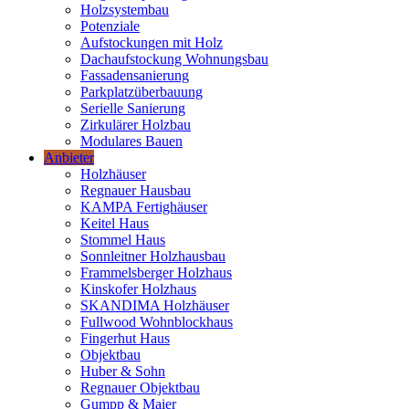
Holzsystembau
Potenziale
Aufstockungen mit Holz
Dachaufstockung Wohnungsbau
Fassadensanierung
Parkplatzüberbauung
Serielle Sanierung
Zirkulärer Holzbau
Modulares Bauen
Anbieter
Holzhäuser
Regnauer Hausbau
KAMPA Fertighäuser
Keitel Haus
Stommel Haus
Sonnleitner Holzhausbau
Frammelsberger Holzhaus
Kinskofer Holzhaus
SKANDIMA Holzhäuser
Fullwood Wohnblockhaus
Fingerhut Haus
Objektbau
Huber & Sohn
Regnauer Objektbau
Gumpp & Maier