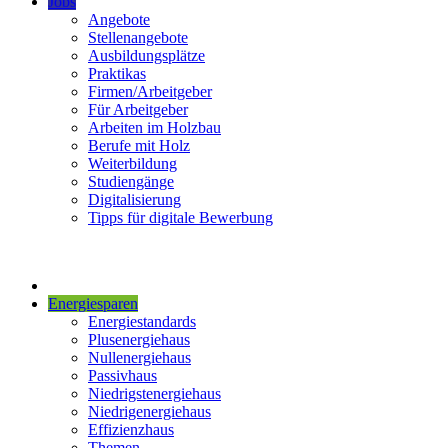
Jobs
Angebote
Stellenangebote
Ausbildungsplätze
Praktikas
Firmen/Arbeitgeber
Für Arbeitgeber
Arbeiten im Holzbau
Berufe mit Holz
Weiterbildung
Studiengänge
Digitalisierung
Tipps für digitale Bewerbung
Energiesparen
Energiestandards
Plusenergiehaus
Nullenergiehaus
Passivhaus
Niedrigstenergiehaus
Niedrigenergiehaus
Effizienzhaus
Themen