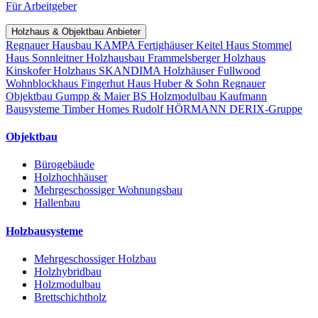
Für Arbeitgeber
Holzhaus & Objektbau Anbieter
Regnauer Hausbau
KAMPA Fertighäuser
Keitel Haus
Stommel
Haus
Sonnleitner Holzhausbau
Frammelsberger Holzhaus
Kinskofer Holzhaus
SKANDIMA Holzhäuser
Fullwood
Wohnblockhaus
Fingerhut Haus
Huber & Sohn
Regnauer
Objektbau
Gumpp & Maier
BS Holzmodulbau
Kaufmann
Bausysteme
Timber Homes
Rudolf HÖRMANN
DERIX-Gruppe
Objektbau
Bürogebäude
Holzhochhäuser
Mehrgeschossiger Wohnungsbau
Hallenbau
Holzbausysteme
Mehrgeschossiger Holzbau
Holzhybridbau
Holzmodulbau
Brettschichtholz