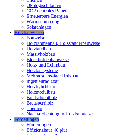
Ökologisch bauen
CO2 neutrales Bauen
Erneuerbare Energien
Wärmedämmung
Solaranlagen
Holzbauweisen
Bauweisen
Holzrahmenbau, Holzständerbauweise
Holztafelbau
Massivholzbau
Blockbohlenbauweise
Holz- und Lehmbau
Holzbausysteme
Mehrgeschossiger Holzbau
Ingenieurholzbau
Holzhybridbau
Holzmodulbau
Brettschichtholz
Brettsperrholz
Themen
Nachverdichtung in Holzbauweise
Förderungen
Förderungen
Effizienzhaus 40 plus