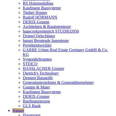
BS Holzmodulbau
Kaufmann Bausysteme
Timber Homes
Rudolf HÖRMANN
DERIX-Gruppe
Architekten & Bauingenieure
haascookzemmrich STUDIO2050
Deimel Oelschläger
bauart Beratende Ingenieure
Projektentwickler
GARBE Urban Real Estate Germany GmbH & Co.
KG
Systemlieferanten
STEICO
HASSLACHER Gruppe
Dietrich's Technology
Dennert Baustoffe
Generalunternehmer & Generalübernehmer
Gumpp & Maier
Kaufmann Bausysteme
DERIX-Gruppe
Baufinanzierung
GLS Bank
Häuser
Haustypen