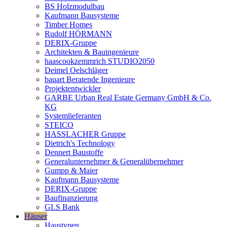
BS Holzmodulbau
Kaufmann Bausysteme
Timber Homes
Rudolf HÖRMANN
DERIX-Gruppe
Architekten & Bauingenieure
haascookzemmrich STUDIO2050
Deimel Oelschläger
bauart Beratende Ingenieure
Projektentwickler
GARBE Urban Real Estate Germany GmbH & Co.
KG
Systemlieferanten
STEICO
HASSLACHER Gruppe
Dietrich's Technology
Dennert Baustoffe
Generalunternehmer & Generalübernehmer
Gumpp & Maier
Kaufmann Bausysteme
DERIX-Gruppe
Baufinanzierung
GLS Bank
Häuser
Haustypen