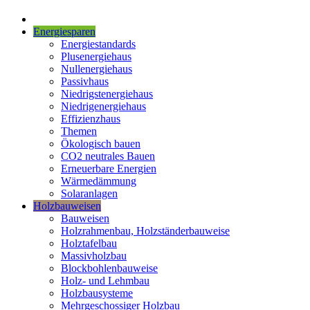
Energiesparen
Energiestandards
Plusenergiehaus
Nullenergiehaus
Passivhaus
Niedrigstenergiehaus
Niedrigenergiehaus
Effizienzhaus
Themen
Ökologisch bauen
CO2 neutrales Bauen
Erneuerbare Energien
Wärmedämmung
Solaranlagen
Holzbauweisen
Bauweisen
Holzrahmenbau, Holzständerbauweise
Holztafelbau
Massivholzbau
Blockbohlenbauweise
Holz- und Lehmbau
Holzbausysteme
Mehrgeschossiger Holzbau