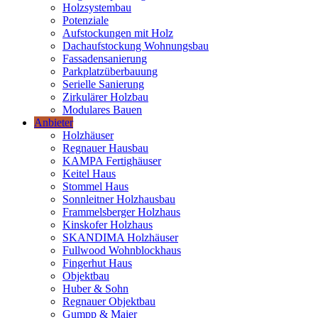
Holzsystembau
Potenziale
Aufstockungen mit Holz
Dachaufstockung Wohnungsbau
Fassadensanierung
Parkplatzüberbauung
Serielle Sanierung
Zirkulärer Holzbau
Modulares Bauen
Anbieter
Holzhäuser
Regnauer Hausbau
KAMPA Fertighäuser
Keitel Haus
Stommel Haus
Sonnleitner Holzhausbau
Frammelsberger Holzhaus
Kinskofer Holzhaus
SKANDIMA Holzhäuser
Fullwood Wohnblockhaus
Fingerhut Haus
Objektbau
Huber & Sohn
Regnauer Objektbau
Gumpp & Maier