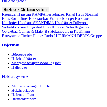
Für Arbeitgeber
Holzhaus & Objektbau Anbieter
Regnauer Hausbau
KAMPA Fertighäuser
Keitel Haus
Stommel
Haus
Sonnleitner Holzhausbau
Frammelsberger Holzhaus
Kinskofer Holzhaus
SKANDIMA Holzhäuser
Fullwood
Wohnblockhaus
Fingerhut Haus
Huber & Sohn
Regnauer
Objektbau
Gumpp & Maier
BS Holzmodulbau
Kaufmann
Bausysteme
Timber Homes
Rudolf HÖRMANN
DERIX-Gruppe
Objektbau
Bürogebäude
Holzhochhäuser
Mehrgeschossiger Wohnungsbau
Hallenbau
Holzbausysteme
Mehrgeschossiger Holzbau
Holzhybridbau
Holzmodulbau
Brettschichtholz