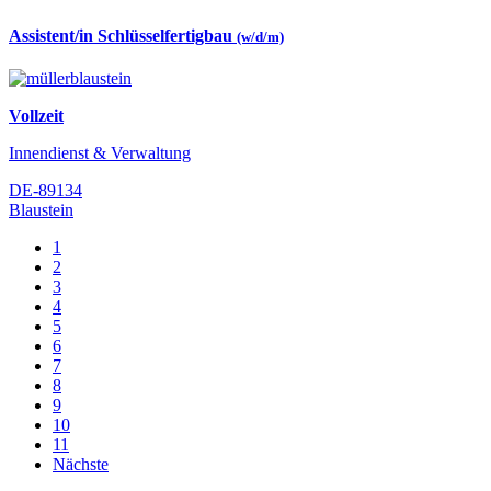
Assistent/in Schlüsselfertigbau
(w/d/m)
Vollzeit
Innendienst & Verwaltung
DE-89134
Blaustein
1
2
3
4
5
6
7
8
9
10
11
Nächste