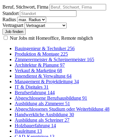
Beruf, Stichwort, Firma
Standort
Radius
Vertragsart
Nur Jobs mit Homeoffice, Remote möglich
Bauingenieur & Techniker
256
Produktion & Montage
225
Zimmerermeister & Schreinermeister
165
Architektur & Planung
97
Verkauf & Marketing
68
Innendienst & Verwaltung
64
Management & Projektleitung
34
IT & Digitales
31
Berufserfahrung
144
Abgeschlossene Berufsausbildung
91
Ausbildung als Zimmerer
51
Abgeschlossenes Studium oder Weiterbildung
48
Handwerkliche Ausbildung
30
Ausbildung als Schreiner
27
Holzbauerfahrung
14
Bauleitung
13
CAD-Kenntnisse
13