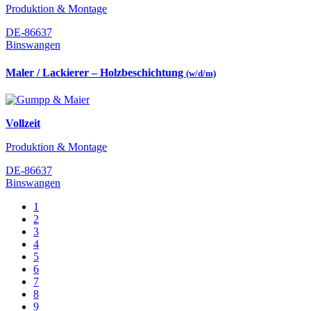
Produktion & Montage
DE-86637
Binswangen
Maler / Lackierer – Holzbeschichtung
(w/d/m)
Vollzeit
Produktion & Montage
DE-86637
Binswangen
1
2
3
4
5
6
7
8
9