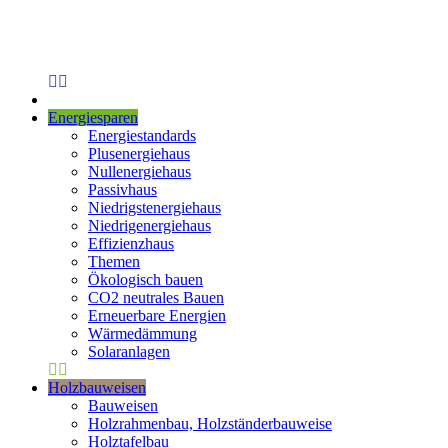
Energiesparen
Energiestandards
Plusenergiehaus
Nullenergiehaus
Passivhaus
Niedrigstenergiehaus
Niedrigenergiehaus
Effizienzhaus
Themen
Ökologisch bauen
CO2 neutrales Bauen
Erneuerbare Energien
Wärmedämmung
Solaranlagen
Holzbauweisen
Bauweisen
Holzrahmenbau, Holzständerbauweise
Holztafelbau