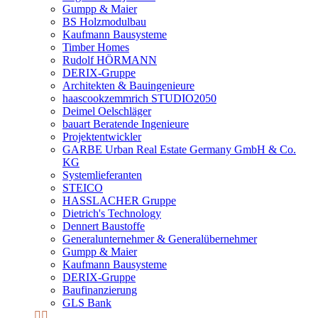
Gumpp & Maier
BS Holzmodulbau
Kaufmann Bausysteme
Timber Homes
Rudolf HÖRMANN
DERIX-Gruppe
Architekten & Bauingenieure
haascookzemmrich STUDIO2050
Deimel Oelschläger
bauart Beratende Ingenieure
Projektentwickler
GARBE Urban Real Estate Germany GmbH & Co.
KG
Systemlieferanten
STEICO
HASSLACHER Gruppe
Dietrich's Technology
Dennert Baustoffe
Generalunternehmer & Generalübernehmer
Gumpp & Maier
Kaufmann Bausysteme
DERIX-Gruppe
Baufinanzierung
GLS Bank