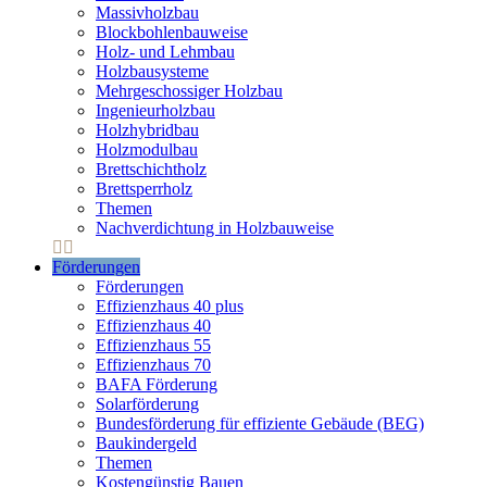
Massivholzbau
Blockbohlenbauweise
Holz- und Lehmbau
Holzbausysteme
Mehrgeschossiger Holzbau
Ingenieurholzbau
Holzhybridbau
Holzmodulbau
Brettschichtholz
Brettsperrholz
Themen
Nachverdichtung in Holzbauweise
Förderungen
Förderungen
Effizienzhaus 40 plus
Effizienzhaus 40
Effizienzhaus 55
Effizienzhaus 70
BAFA Förderung
Solarförderung
Bundesförderung für effiziente Gebäude (BEG)
Baukindergeld
Themen
Kostengünstig Bauen