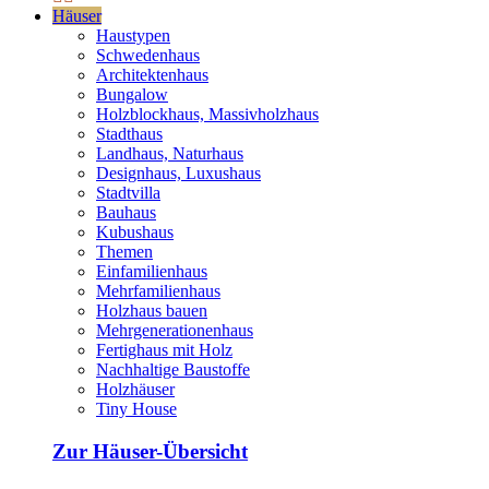
Häuser
Haustypen
Schwedenhaus
Architektenhaus
Bungalow
Holzblockhaus, Massivholzhaus
Stadthaus
Landhaus, Naturhaus
Designhaus, Luxushaus
Stadtvilla
Bauhaus
Kubushaus
Themen
Einfamilienhaus
Mehrfamilienhaus
Holzhaus bauen
Mehrgenerationenhaus
Fertighaus mit Holz
Nachhaltige Baustoffe
Holzhäuser
Tiny House
Zur Häuser-Übersicht