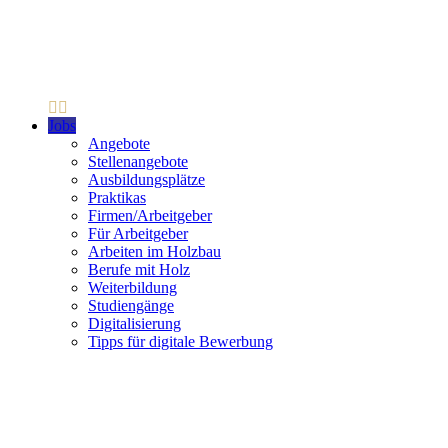
Jobs
Angebote
Stellenangebote
Ausbildungsplätze
Praktikas
Firmen/Arbeitgeber
Für Arbeitgeber
Arbeiten im Holzbau
Berufe mit Holz
Weiterbildung
Studiengänge
Digitalisierung
Tipps für digitale Bewerbung