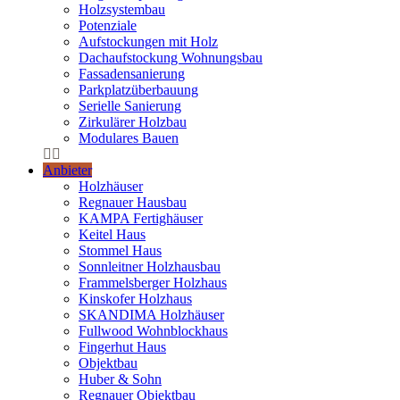
Holzsystembau
Potenziale
Aufstockungen mit Holz
Dachaufstockung Wohnungsbau
Fassadensanierung
Parkplatzüberbauung
Serielle Sanierung
Zirkulärer Holzbau
Modulares Bauen
Anbieter
Holzhäuser
Regnauer Hausbau
KAMPA Fertighäuser
Keitel Haus
Stommel Haus
Sonnleitner Holzhausbau
Frammelsberger Holzhaus
Kinskofer Holzhaus
SKANDIMA Holzhäuser
Fullwood Wohnblockhaus
Fingerhut Haus
Objektbau
Huber & Sohn
Regnauer Objektbau