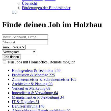
Übersicht
Förderungen der Bundesländer
Finde deinen Job im Holzbau
Beruf, Stichwort, Firma
Standort
Radius
Vertragsart
Nur Jobs mit Homeoffice, Remote möglich
Bauingenieur & Techniker
259
Produktion & Montage
225
Zimmerermeister & Schreinermeister
165
Architektur & Planung
98
Verkauf & Marketing
68
Innendienst & Verwaltung
64
Management & Projektleitung
34
IT & Digitales
31
Berufserfahrung
148
Abgeschlossene Berufsausbildung
92