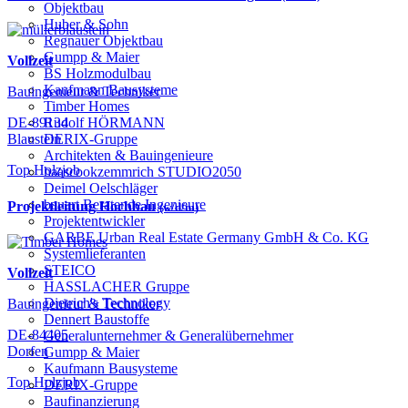
Objektbau
Huber & Sohn
Regnauer Objektbau
Gumpp & Maier
Vollzeit
BS Holzmodulbau
Kaufmann Bausysteme
Bauingenieur & Techniker
Timber Homes
Rudolf HÖRMANN
DE-89134
DERIX-Gruppe
Blaustein
Architekten & Bauingenieure
Top Holzjob
haascookzemmrich STUDIO2050
Deimel Oelschläger
bauart Beratende Ingenieure
Projektleitung Hochbau
(w/d/m)
Projektentwickler
GARBE Urban Real Estate Germany GmbH & Co. KG
Systemlieferanten
STEICO
Vollzeit
HASSLACHER Gruppe
Dietrich's Technology
Bauingenieur & Techniker
Dennert Baustoffe
DE-84405
Generalunternehmer & Generalübernehmer
Dorfen
Gumpp & Maier
Kaufmann Bausysteme
Top Holzjob
DERIX-Gruppe
Baufinanzierung