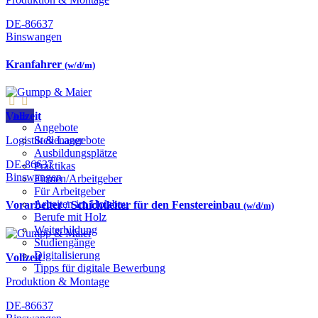
DE-86637
Binswangen
Kranfahrer
(w/d/m)
Vollzeit
Jobs
Angebote
Logistik & Lager
Stellenangebote
Ausbildungsplätze
DE-86637
Praktikas
Binswangen
Firmen/Arbeitgeber
Für Arbeitgeber
Arbeiten im Holzbau
Vorarbeiter / Schichtleiter für den Fenstereinbau
(w/d/m)
Berufe mit Holz
Weiterbildung
Studiengänge
Digitalisierung
Vollzeit
Tipps für digitale Bewerbung
Produktion & Montage
DE-86637