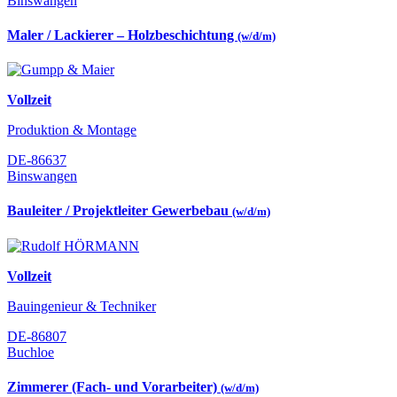
Binswangen
Maler / Lackierer – Holzbeschichtung
(w/d/m)
Vollzeit
Produktion & Montage
DE-86637
Binswangen
Bauleiter / Projektleiter Gewerbebau
(w/d/m)
Vollzeit
Bauingenieur & Techniker
DE-86807
Buchloe
Zimmerer (Fach- und Vorarbeiter)
(w/d/m)