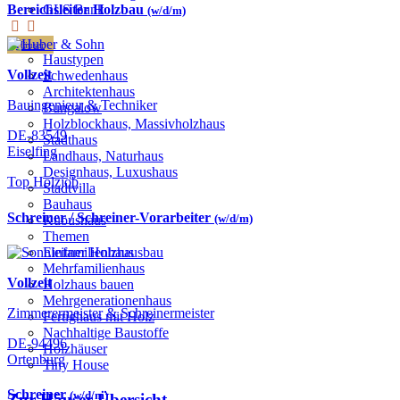
GLS Bank
Bereichsleiter Holzbau
(w/d/m)
Häuser
Haustypen
Vollzeit
Schwedenhaus
Architektenhaus
Bauingenieur & Techniker
Bungalow
Holzblockhaus, Massivholzhaus
DE-83549
Stadthaus
Eiselfing
Landhaus, Naturhaus
Designhaus, Luxushaus
Top Holzjob
Stadtvilla
Bauhaus
Schreiner / Schreiner-Vorarbeiter
(w/d/m)
Kubushaus
Themen
Einfamilienhaus
Mehrfamilienhaus
Vollzeit
Holzhaus bauen
Mehrgenerationenhaus
Zimmerermeister & Schreinermeister
Fertighaus mit Holz
Nachhaltige Baustoffe
DE-94496
Holzhäuser
Ortenburg
Tiny House
Schreiner
(w/d/m)
Zur Häuser-Übersicht