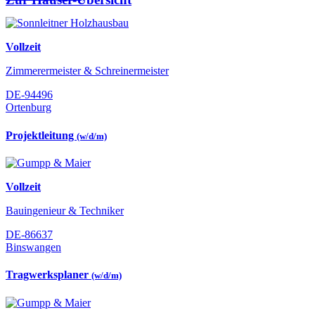
Vollzeit
Zimmerermeister & Schreinermeister
DE-94496
Ortenburg
Projektleitung
(w/d/m)
Vollzeit
Bauingenieur & Techniker
DE-86637
Binswangen
Tragwerksplaner
(w/d/m)