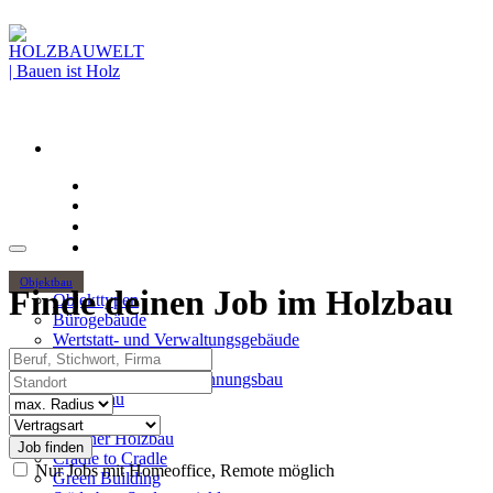
Objektbau
Finde deinen Job im Holzbau
Objekttypen
Bürogebäude
Wertstatt- und Verwaltungsgebäude
Beruf, Stichwort, Firma
Holzhochhäuser
Standort
Mehrgeschossiger Wohnungsbau
Hallenbau
Radius
Themen
Vertragsart
Urbaner Holzbau
Cradle to Cradle
Nur Jobs mit Homeoffice, Remote möglich
Green Building