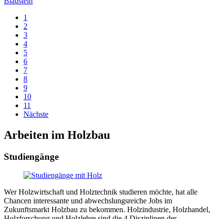
Blaustein
1
2
3
4
5
6
7
8
9
10
11
Nächste
Arbeiten im Holzbau
Studiengänge
Wer Holzwirtschaft und Holztechnik studieren möchte, hat alle
Chancen interessante und abwechslungsreiche Jobs im
Zukunftsmarkt Holzbau zu bekommen. Holzindustrie, Holzhandel,
Holzforschung und Holzlehre sind die 4 Disziplinen der