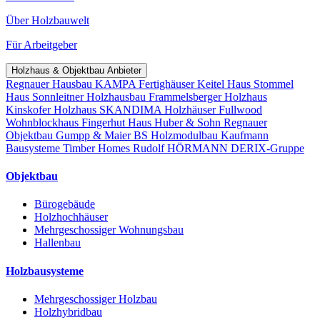
Über Holzbauwelt
Für Arbeitgeber
Holzhaus & Objektbau Anbieter
Regnauer Hausbau
KAMPA Fertighäuser
Keitel Haus
Stommel
Haus
Sonnleitner Holzhausbau
Frammelsberger Holzhaus
Kinskofer Holzhaus
SKANDIMA Holzhäuser
Fullwood
Wohnblockhaus
Fingerhut Haus
Huber & Sohn
Regnauer
Objektbau
Gumpp & Maier
BS Holzmodulbau
Kaufmann
Bausysteme
Timber Homes
Rudolf HÖRMANN
DERIX-Gruppe
Objektbau
Bürogebäude
Holzhochhäuser
Mehrgeschossiger Wohnungsbau
Hallenbau
Holzbausysteme
Mehrgeschossiger Holzbau
Holzhybridbau