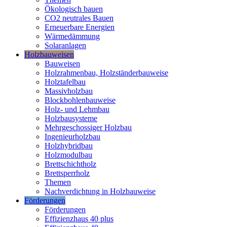
Ökologisch bauen
CO2 neutrales Bauen
Erneuerbare Energien
Wärmedämmung
Solaranlagen
Holzbauweisen
Bauweisen
Holzrahmenbau, Holzständerbauweise
Holztafelbau
Massivholzbau
Blockbohlenbauweise
Holz- und Lehmbau
Holzbausysteme
Mehrgeschossiger Holzbau
Ingenieurholzbau
Holzhybridbau
Holzmodulbau
Brettschichtholz
Brettsperrholz
Themen
Nachverdichtung in Holzbauweise
Förderungen
Förderungen
Effizienzhaus 40 plus