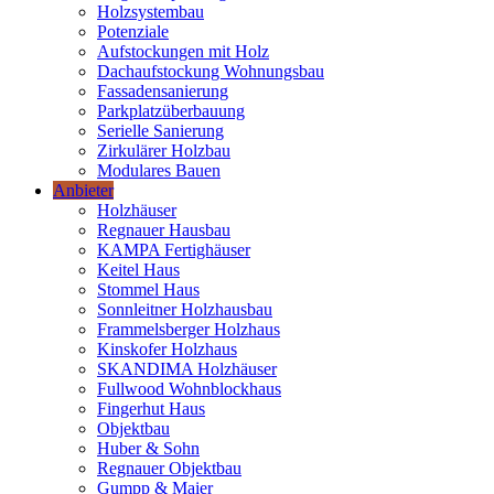
Holzsystembau
Potenziale
Aufstockungen mit Holz
Dachaufstockung Wohnungsbau
Fassadensanierung
Parkplatzüberbauung
Serielle Sanierung
Zirkulärer Holzbau
Modulares Bauen
Anbieter
Holzhäuser
Regnauer Hausbau
KAMPA Fertighäuser
Keitel Haus
Stommel Haus
Sonnleitner Holzhausbau
Frammelsberger Holzhaus
Kinskofer Holzhaus
SKANDIMA Holzhäuser
Fullwood Wohnblockhaus
Fingerhut Haus
Objektbau
Huber & Sohn
Regnauer Objektbau
Gumpp & Maier