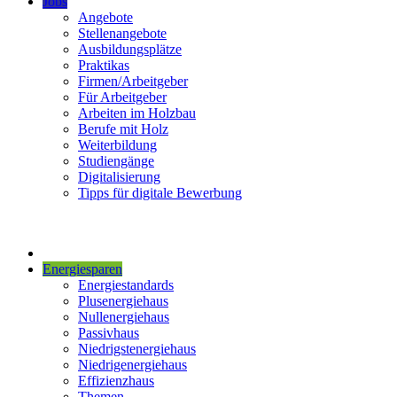
Jobs
Angebote
Stellenangebote
Ausbildungsplätze
Praktikas
Firmen/Arbeitgeber
Für Arbeitgeber
Arbeiten im Holzbau
Berufe mit Holz
Weiterbildung
Studiengänge
Digitalisierung
Tipps für digitale Bewerbung
Energiesparen
Energiestandards
Plusenergiehaus
Nullenergiehaus
Passivhaus
Niedrigstenergiehaus
Niedrigenergiehaus
Effizienzhaus
Themen