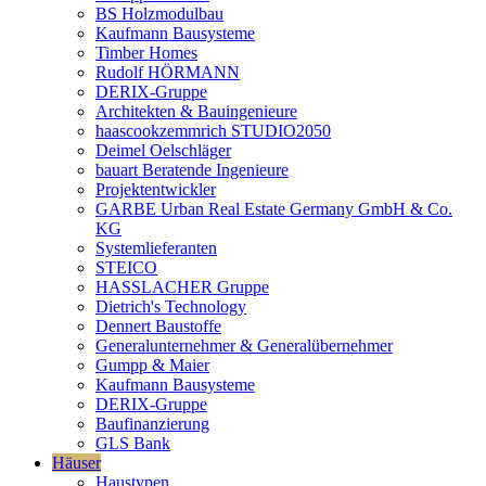
BS Holzmodulbau
Kaufmann Bausysteme
Timber Homes
Rudolf HÖRMANN
DERIX-Gruppe
Architekten & Bauingenieure
haascookzemmrich STUDIO2050
Deimel Oelschläger
bauart Beratende Ingenieure
Projektentwickler
GARBE Urban Real Estate Germany GmbH & Co.
KG
Systemlieferanten
STEICO
HASSLACHER Gruppe
Dietrich's Technology
Dennert Baustoffe
Generalunternehmer & Generalübernehmer
Gumpp & Maier
Kaufmann Bausysteme
DERIX-Gruppe
Baufinanzierung
GLS Bank
Häuser
Haustypen