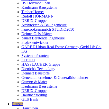
BS Holzmodulbau
Kaufmann Bausysteme
Timber Homes
Rudolf HÖRMANN
DERIX-Gruppe
Architekten & Bauingenieure
haascookzemmrich STUDIO2050
Deimel Oelschläger
bauart Beratende Ingenieure
Projektentwickler
GARBE Urban Real Estate Germany GmbH & Co.
KG
Systemlieferanten
STEICO
HASSLACHER Gruppe
Dietrich's Technology
Dennert Baustoffe
Generalunternehmer & Generalübernehmer
Gumpp & Maier
Kaufmann Bausysteme
DERIX-Gruppe
Baufinanzierung
GLS Bank
Häuser
Haustypen