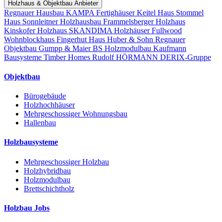
Holzhaus & Objektbau Anbieter
Regnauer Hausbau
KAMPA Fertighäuser
Keitel Haus
Stommel
Haus
Sonnleitner Holzhausbau
Frammelsberger Holzhaus
Kinskofer Holzhaus
SKANDIMA Holzhäuser
Fullwood
Wohnblockhaus
Fingerhut Haus
Huber & Sohn
Regnauer
Objektbau
Gumpp & Maier
BS Holzmodulbau
Kaufmann
Bausysteme
Timber Homes
Rudolf HÖRMANN
DERIX-Gruppe
Objektbau
Bürogebäude
Holzhochhäuser
Mehrgeschossiger Wohnungsbau
Hallenbau
Holzbausysteme
Mehrgeschossiger Holzbau
Holzhybridbau
Holzmodulbau
Brettschichtholz
Holzbau Jobs