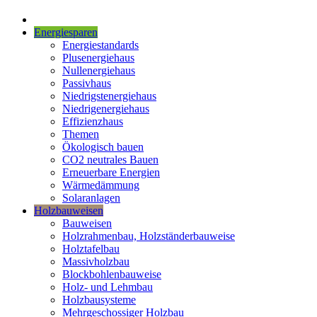
Energiesparen
Energiestandards
Plusenergiehaus
Nullenergiehaus
Passivhaus
Niedrigstenergiehaus
Niedrigenergiehaus
Effizienzhaus
Themen
Ökologisch bauen
CO2 neutrales Bauen
Erneuerbare Energien
Wärmedämmung
Solaranlagen
Holzbauweisen
Bauweisen
Holzrahmenbau, Holzständerbauweise
Holztafelbau
Massivholzbau
Blockbohlenbauweise
Holz- und Lehmbau
Holzbausysteme
Mehrgeschossiger Holzbau