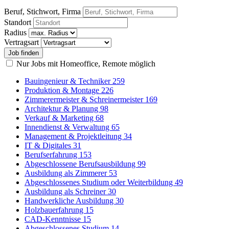
Beruf, Stichwort, Firma
Standort
Radius
Vertragsart
Nur Jobs mit Homeoffice, Remote möglich
Bauingenieur & Techniker
259
Produktion & Montage
226
Zimmerermeister & Schreinermeister
169
Architektur & Planung
98
Verkauf & Marketing
68
Innendienst & Verwaltung
65
Management & Projektleitung
34
IT & Digitales
31
Berufserfahrung
153
Abgeschlossene Berufsausbildung
99
Ausbildung als Zimmerer
53
Abgeschlossenes Studium oder Weiterbildung
49
Ausbildung als Schreiner
30
Handwerkliche Ausbildung
30
Holzbauerfahrung
15
CAD-Kenntnisse
15
Abgeschlossenes Studium
14