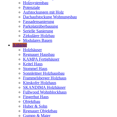
Holzsystembau
Potenziale
Aufstockungen mit Holz
Dachaufstockung Wohnungsbau
Fassadensanierung
Parkplatzüberbauung
Serielle Sanierung
Zirkulärer Holzbau
Modulares Bauen
Anbieter
Holzhäuser
Regnauer Hausbau
KAMPA Fertighäuser
Keitel Haus
Stommel Haus
Sonnleitner Holzhausbau
Frammelsberger Holzhaus
Kinskofer Holzhaus
SKANDIMA Holzhäuser
Fullwood Wohnblockhaus
Fingerhut Haus
Objektbau
Huber & Sohn
Regnauer Objektbau
Gumpp & Maier