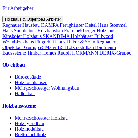
Für Arbeitgeber
Holzhaus & Objektbau Anbieter
Regnauer Hausbau
KAMPA Fertighäuser
Keitel Haus
Stommel
Haus
Sonnleitner Holzhausbau
Frammelsberger Holzhaus
Kinskofer Holzhaus
SKANDIMA Holzhäuser
Fullwood
Wohnblockhaus
Fingerhut Haus
Huber & Sohn
Regnauer
Objektbau
Gumpp & Maier
BS Holzmodulbau
Kaufmann
Bausysteme
Timber Homes
Rudolf HÖRMANN
DERIX-Gruppe
Objektbau
Bürogebäude
Holzhochhäuser
Mehrgeschossiger Wohnungsbau
Hallenbau
Holzbausysteme
Mehrgeschossiger Holzbau
Holzhybridbau
Holzmodulbau
Brettschichtholz