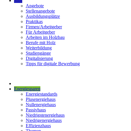
Jobs
Angebote
Stellenangebote
Ausbildungsplätze
Praktikas
Firmen/Arbeitgeber
Für Arbeitgeber
Arbeiten im Holzbau
Berufe mit Holz
Weiterbildung
Studiengänge
Digitalisierung
Tipps für digitale Bewerbung
Energiesparen
Energiestandards
Plusenergiehaus
Nullenergiehaus
Passivhaus
Niedrigstenergiehaus
Niedrigenergiehaus
Effizienzhaus
Themen