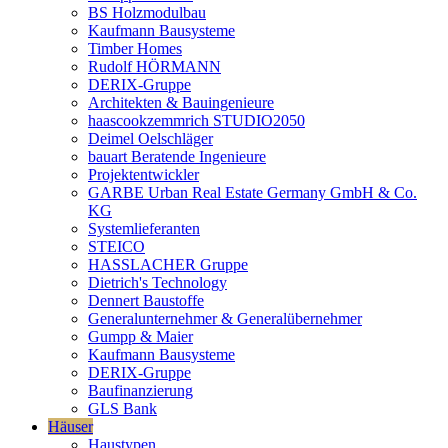
BS Holzmodulbau
Kaufmann Bausysteme
Timber Homes
Rudolf HÖRMANN
DERIX-Gruppe
Architekten & Bauingenieure
haascookzemmrich STUDIO2050
Deimel Oelschläger
bauart Beratende Ingenieure
Projektentwickler
GARBE Urban Real Estate Germany GmbH & Co.
KG
Systemlieferanten
STEICO
HASSLACHER Gruppe
Dietrich's Technology
Dennert Baustoffe
Generalunternehmer & Generalübernehmer
Gumpp & Maier
Kaufmann Bausysteme
DERIX-Gruppe
Baufinanzierung
GLS Bank
Häuser
Haustypen