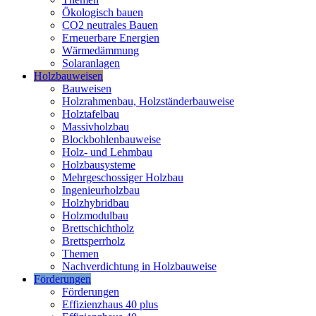
Ökologisch bauen
CO2 neutrales Bauen
Erneuerbare Energien
Wärmedämmung
Solaranlagen
Holzbauweisen
Bauweisen
Holzrahmenbau, Holzständerbauweise
Holztafelbau
Massivholzbau
Blockbohlenbauweise
Holz- und Lehmbau
Holzbausysteme
Mehrgeschossiger Holzbau
Ingenieurholzbau
Holzhybridbau
Holzmodulbau
Brettschichtholz
Brettsperrholz
Themen
Nachverdichtung in Holzbauweise
Förderungen
Förderungen
Effizienzhaus 40 plus