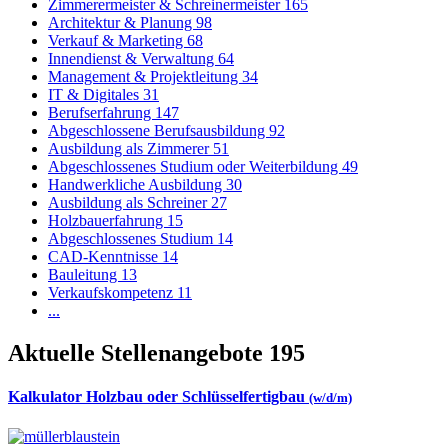
Zimmerermeister & Schreinermeister
165
Architektur & Planung
98
Verkauf & Marketing
68
Innendienst & Verwaltung
64
Management & Projektleitung
34
IT & Digitales
31
Berufserfahrung
147
Abgeschlossene Berufsausbildung
92
Ausbildung als Zimmerer
51
Abgeschlossenes Studium oder Weiterbildung
49
Handwerkliche Ausbildung
30
Ausbildung als Schreiner
27
Holzbauerfahrung
15
Abgeschlossenes Studium
14
CAD-Kenntnisse
14
Bauleitung
13
Verkaufskompetenz
11
...
Aktuelle Stellenangebote
195
Kalkulator Holzbau oder Schlüsselfertigbau
(w/d/m)