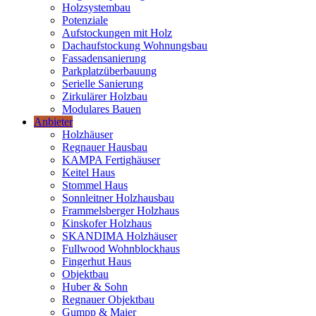
Holzsystembau
Potenziale
Aufstockungen mit Holz
Dachaufstockung Wohnungsbau
Fassadensanierung
Parkplatzüberbauung
Serielle Sanierung
Zirkulärer Holzbau
Modulares Bauen
Anbieter
Holzhäuser
Regnauer Hausbau
KAMPA Fertighäuser
Keitel Haus
Stommel Haus
Sonnleitner Holzhausbau
Frammelsberger Holzhaus
Kinskofer Holzhaus
SKANDIMA Holzhäuser
Fullwood Wohnblockhaus
Fingerhut Haus
Objektbau
Huber & Sohn
Regnauer Objektbau
Gumpp & Maier