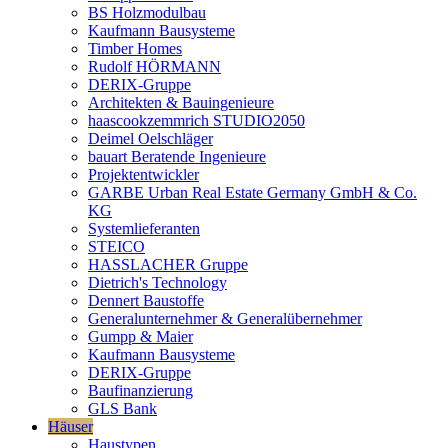
BS Holzmodulbau
Kaufmann Bausysteme
Timber Homes
Rudolf HÖRMANN
DERIX-Gruppe
Architekten & Bauingenieure
haascookzemmrich STUDIO2050
Deimel Oelschläger
bauart Beratende Ingenieure
Projektentwickler
GARBE Urban Real Estate Germany GmbH & Co.
KG
Systemlieferanten
STEICO
HASSLACHER Gruppe
Dietrich's Technology
Dennert Baustoffe
Generalunternehmer & Generalübernehmer
Gumpp & Maier
Kaufmann Bausysteme
DERIX-Gruppe
Baufinanzierung
GLS Bank
Häuser
Haustypen