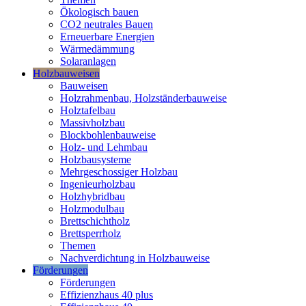
Ökologisch bauen
CO2 neutrales Bauen
Erneuerbare Energien
Wärmedämmung
Solaranlagen
Holzbauweisen
Bauweisen
Holzrahmenbau, Holzständerbauweise
Holztafelbau
Massivholzbau
Blockbohlenbauweise
Holz- und Lehmbau
Holzbausysteme
Mehrgeschossiger Holzbau
Ingenieurholzbau
Holzhybridbau
Holzmodulbau
Brettschichtholz
Brettsperrholz
Themen
Nachverdichtung in Holzbauweise
Förderungen
Förderungen
Effizienzhaus 40 plus