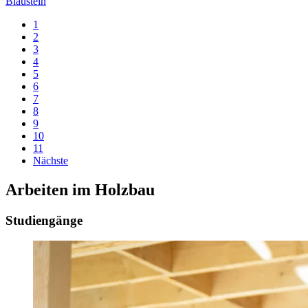
Blaustein
1
2
3
4
5
6
7
8
9
10
11
Nächste
Arbeiten im Holzbau
Studiengänge