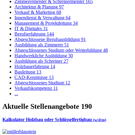
Zimmerermeister & Schreinermeister
165
Architektur & Planung
97
Verkauf & Marketing
68
Innendienst & Verwaltung
64
Management & Projektleitung
34
IT & Digitales
31
Berufserfahrung
144
Abgeschlossene Berufsausbildung
91
Ausbildung als Zimmerer
51
Abgeschlossenes Studium oder Weiterbildung
48
Handwerkliche Ausbildung
30
Ausbildung als Schreiner
27
Holzbauerfahrung
14
Bauleitung
13
CAD-Kenntnisse
13
Abgeschlossenes Studium
12
Verkaufskompetenz
11
...
Aktuelle Stellenangebote
190
Kalkulator Holzbau oder Schlüsselfertigbau
(w/d/m)