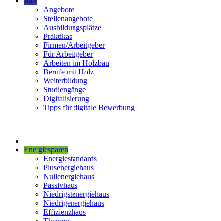
Jobs
Angebote
Stellenangebote
Ausbildungsplätze
Praktikas
Firmen/Arbeitgeber
Für Arbeitgeber
Arbeiten im Holzbau
Berufe mit Holz
Weiterbildung
Studiengänge
Digitalisierung
Tipps für digitale Bewerbung
Energiesparen
Energiestandards
Plusenergiehaus
Nullenergiehaus
Passivhaus
Niedrigstenergiehaus
Niedrigenergiehaus
Effizienzhaus
Themen