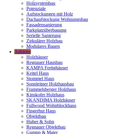
Holzsystembau
Potenziale
Aufstockungen mit Holz
Dachaufstockung Wohnungsbau
Fassadensanierung
Parkplatzüberbauung
Serielle Sanierung
Zirkulärer Holzbau
Modulares Bauen
Anbieter
Holzhäuser
Regnauer Hausbau
KAMPA Fertighäuser
Keitel Haus
Stommel Haus
Sonnleitner Holzhausbau
Frammelsberger Holzhaus
Kinskofer Holzhaus
SKANDIMA Holzhäuser
Fullwood Wohnblockhaus
Fingerhut Haus
Objektbau
Huber & Sohn
Regnauer Objektbau
Gumpp & Maier