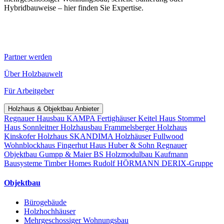
Hybridbauweise – hier finden Sie Expertise.
Partner werden
Über Holzbauwelt
Für Arbeitgeber
Holzhaus & Objektbau Anbieter
Regnauer Hausbau
KAMPA Fertighäuser
Keitel Haus
Stommel
Haus
Sonnleitner Holzhausbau
Frammelsberger Holzhaus
Kinskofer Holzhaus
SKANDIMA Holzhäuser
Fullwood
Wohnblockhaus
Fingerhut Haus
Huber & Sohn
Regnauer
Objektbau
Gumpp & Maier
BS Holzmodulbau
Kaufmann
Bausysteme
Timber Homes
Rudolf HÖRMANN
DERIX-Gruppe
Objektbau
Bürogebäude
Holzhochhäuser
Mehrgeschossiger Wohnungsbau