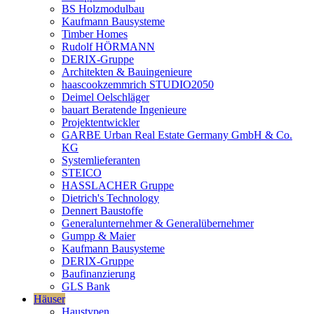
BS Holzmodulbau
Kaufmann Bausysteme
Timber Homes
Rudolf HÖRMANN
DERIX-Gruppe
Architekten & Bauingenieure
haascookzemmrich STUDIO2050
Deimel Oelschläger
bauart Beratende Ingenieure
Projektentwickler
GARBE Urban Real Estate Germany GmbH & Co.
KG
Systemlieferanten
STEICO
HASSLACHER Gruppe
Dietrich's Technology
Dennert Baustoffe
Generalunternehmer & Generalübernehmer
Gumpp & Maier
Kaufmann Bausysteme
DERIX-Gruppe
Baufinanzierung
GLS Bank
Häuser
Haustypen