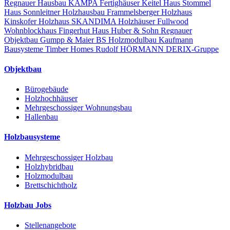
Regnauer Hausbau
KAMPA Fertighäuser
Keitel Haus
Stommel
Haus
Sonnleitner Holzhausbau
Frammelsberger Holzhaus
Kinskofer Holzhaus
SKANDIMA Holzhäuser
Fullwood
Wohnblockhaus
Fingerhut Haus
Huber & Sohn
Regnauer
Objektbau
Gumpp & Maier
BS Holzmodulbau
Kaufmann
Bausysteme
Timber Homes
Rudolf HÖRMANN
DERIX-Gruppe
Objektbau
Bürogebäude
Holzhochhäuser
Mehrgeschossiger Wohnungsbau
Hallenbau
Holzbausysteme
Mehrgeschossiger Holzbau
Holzhybridbau
Holzmodulbau
Brettschichtholz
Holzbau Jobs
Stellenangebote