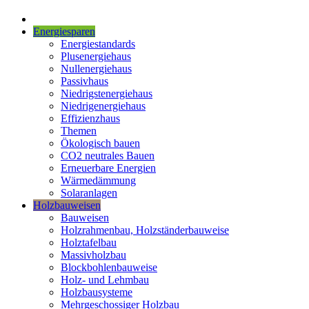
Energiesparen
Energiestandards
Plusenergiehaus
Nullenergiehaus
Passivhaus
Niedrigstenergiehaus
Niedrigenergiehaus
Effizienzhaus
Themen
Ökologisch bauen
CO2 neutrales Bauen
Erneuerbare Energien
Wärmedämmung
Solaranlagen
Holzbauweisen
Bauweisen
Holzrahmenbau, Holzständerbauweise
Holztafelbau
Massivholzbau
Blockbohlenbauweise
Holz- und Lehmbau
Holzbausysteme
Mehrgeschossiger Holzbau