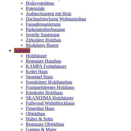
Holzsystembau
Potenziale
Aufstockungen mit Holz
Dachaufstockung Wohnungsbau
Fassadensanierung
Parkplatzüberbauung
Serielle Sanierung
Zirkulärer Holzbau
Modulares Bauen
Anbieter
Holzhäuser
Regnauer Hausbau
KAMPA Fertighäuser
Keitel Haus
Stommel Haus
Sonnleitner Holzhausbau
Frammelsberger Holzhaus
Kinskofer Holzhaus
SKANDIMA Holzhäuser
Fullwood Wohnblockhaus
Fingerhut Haus
Objektbau
Huber & Sohn
Regnauer Objektbau
Gumpp & Maier