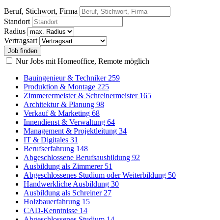
Beruf, Stichwort, Firma
Standort
Radius
Vertragsart
Nur Jobs mit Homeoffice, Remote möglich
Bauingenieur & Techniker
259
Produktion & Montage
225
Zimmerermeister & Schreinermeister
165
Architektur & Planung
98
Verkauf & Marketing
68
Innendienst & Verwaltung
64
Management & Projektleitung
34
IT & Digitales
31
Berufserfahrung
148
Abgeschlossene Berufsausbildung
92
Ausbildung als Zimmerer
51
Abgeschlossenes Studium oder Weiterbildung
50
Handwerkliche Ausbildung
30
Ausbildung als Schreiner
27
Holzbauerfahrung
15
CAD-Kenntnisse
14
Abgeschlossenes Studium
14