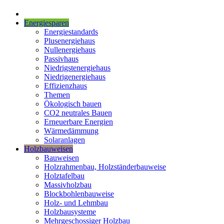
Energiesparen
Energiestandards
Plusenergiehaus
Nullenergiehaus
Passivhaus
Niedrigstenergiehaus
Niedrigenergiehaus
Effizienzhaus
Themen
Ökologisch bauen
CO2 neutrales Bauen
Erneuerbare Energien
Wärmedämmung
Solaranlagen
Holzbauweisen
Bauweisen
Holzrahmenbau, Holzständerbauweise
Holztafelbau
Massivholzbau
Blockbohlenbauweise
Holz- und Lehmbau
Holzbausysteme
Mehrgeschossiger Holzbau