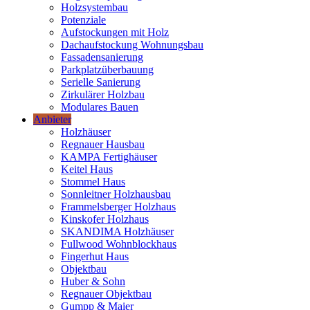
Holzsystembau
Potenziale
Aufstockungen mit Holz
Dachaufstockung Wohnungsbau
Fassadensanierung
Parkplatzüberbauung
Serielle Sanierung
Zirkulärer Holzbau
Modulares Bauen
Anbieter
Holzhäuser
Regnauer Hausbau
KAMPA Fertighäuser
Keitel Haus
Stommel Haus
Sonnleitner Holzhausbau
Frammelsberger Holzhaus
Kinskofer Holzhaus
SKANDIMA Holzhäuser
Fullwood Wohnblockhaus
Fingerhut Haus
Objektbau
Huber & Sohn
Regnauer Objektbau
Gumpp & Maier