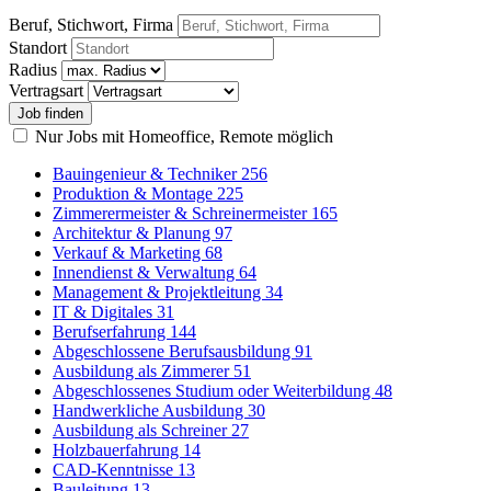
Beruf, Stichwort, Firma
Standort
Radius
Vertragsart
Nur Jobs mit Homeoffice, Remote möglich
Bauingenieur & Techniker
256
Produktion & Montage
225
Zimmerermeister & Schreinermeister
165
Architektur & Planung
97
Verkauf & Marketing
68
Innendienst & Verwaltung
64
Management & Projektleitung
34
IT & Digitales
31
Berufserfahrung
144
Abgeschlossene Berufsausbildung
91
Ausbildung als Zimmerer
51
Abgeschlossenes Studium oder Weiterbildung
48
Handwerkliche Ausbildung
30
Ausbildung als Schreiner
27
Holzbauerfahrung
14
CAD-Kenntnisse
13
Bauleitung
13