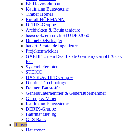
BS Holzmodulbau
Kaufmann Bausysteme
Timber Homes
Rudolf HÖRMANN
DERIX-Gruppe
Architekten & Bauingenieure
haascookzemmrich STUDIO2050
Deimel Oelschläger
bauart Beratende Ingenieure
Projektentwickler
GARBE Urban Real Estate Germany GmbH & Co.
KG
Systemlieferanten
STEICO
HASSLACHER Gruppe
Dietrich's Technology
Dennert Baustoffe
Generalunternehmer & Generalübernehmer
Gumpp & Maier
Kaufmann Bausysteme
DERIX-Gruppe
Baufinanzierung
GLS Bank
Häuser
Haustypen