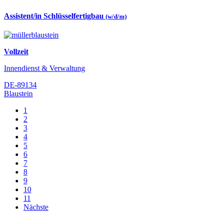
Assistent/in Schlüsselfertigbau
(w/d/m)
Vollzeit
Innendienst & Verwaltung
DE-89134
Blaustein
1
2
3
4
5
6
7
8
9
10
11
Nächste