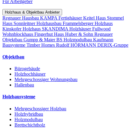
Für Arbeitgeber
Holzhaus & Objektbau Anbieter
Regnauer Hausbau
KAMPA Fertighäuser
Keitel Haus
Stommel
Haus
Sonnleitner Holzhausbau
Frammelsberger Holzhaus
Kinskofer Holzhaus
SKANDIMA Holzhäuser
Fullwood
Wohnblockhaus
Fingerhut Haus
Huber & Sohn
Regnauer
Objektbau
Gumpp & Maier
BS Holzmodulbau
Kaufmann
Bausysteme
Timber Homes
Rudolf HÖRMANN
DERIX-Gruppe
Objektbau
Bürogebäude
Holzhochhäuser
Mehrgeschossiger Wohnungsbau
Hallenbau
Holzbausysteme
Mehrgeschossiger Holzbau
Holzhybridbau
Holzmodulbau
Brettschichtholz