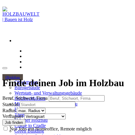
Objektbau
Finde deinen Job im Holzbau
Objekttypen
Bürogebäude
Wertstatt- und Verwaltungsgebäude
Beruf, Stichwort, Firma
Holzhochhäuser
Mehrgeschossiger Wohnungsbau
Standort
Hallenbau
Radius
Themen
Vertragsart
Urbaner Holzbau
Cradle to Cradle
Nur Jobs mit Homeoffice, Remote möglich
Green Building