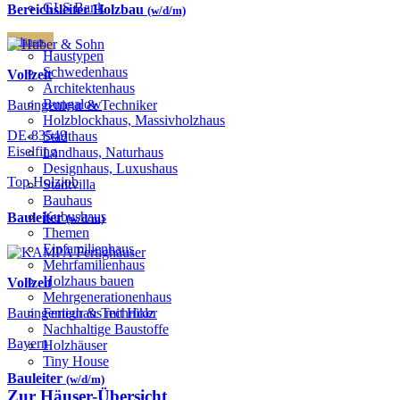
GLS Bank
Bereichsleiter Holzbau
(w/d/m)
Häuser
Haustypen
Schwedenhaus
Vollzeit
Architektenhaus
Bungalow
Bauingenieur & Techniker
Holzblockhaus, Massivholzhaus
DE-83549
Stadthaus
Eiselfing
Landhaus, Naturhaus
Designhaus, Luxushaus
Top Holzjob
Stadtvilla
Bauhaus
Kubushaus
Bauleiter
(w/d/m)
Themen
Einfamilienhaus
Mehrfamilienhaus
Holzhaus bauen
Vollzeit
Mehrgenerationenhaus
Bauingenieur & Techniker
Fertighaus mit Holz
Nachhaltige Baustoffe
Bayern
Holzhäuser
Tiny House
Bauleiter
(w/d/m)
Zur Häuser-Übersicht