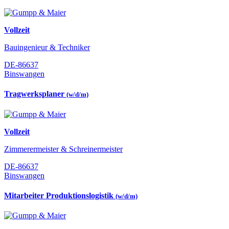
Vollzeit
Bauingenieur & Techniker
DE-86637
Binswangen
Tragwerksplaner
(w/d/m)
Vollzeit
Zimmerermeister & Schreinermeister
DE-86637
Binswangen
Mitarbeiter Produktionslogistik
(w/d/m)