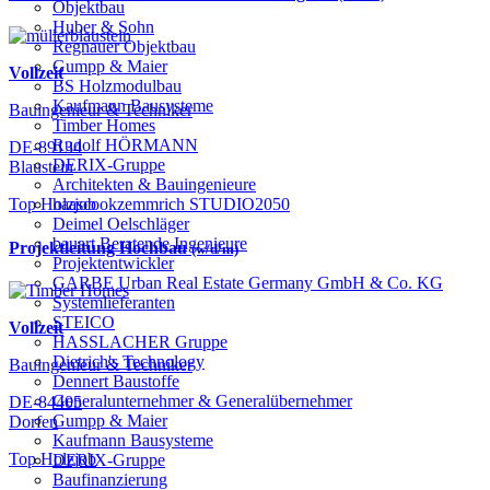
Objektbau
Huber & Sohn
Regnauer Objektbau
Gumpp & Maier
Vollzeit
BS Holzmodulbau
Kaufmann Bausysteme
Bauingenieur & Techniker
Timber Homes
Rudolf HÖRMANN
DE-89134
DERIX-Gruppe
Blaustein
Architekten & Bauingenieure
haascookzemmrich STUDIO2050
Top Holzjob
Deimel Oelschläger
bauart Beratende Ingenieure
Projektleitung Hochbau
(w/d/m)
Projektentwickler
GARBE Urban Real Estate Germany GmbH & Co. KG
Systemlieferanten
STEICO
Vollzeit
HASSLACHER Gruppe
Dietrich's Technology
Bauingenieur & Techniker
Dennert Baustoffe
Generalunternehmer & Generalübernehmer
DE-84405
Gumpp & Maier
Dorfen
Kaufmann Bausysteme
Top Holzjob
DERIX-Gruppe
Baufinanzierung