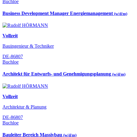
Buchloe
Business Development Manager Energiemanagement
(w/d/m)
Vollzeit
Bauingenieur & Techniker
DE-86807
Buchloe
Architekt für Entwurfs- und Genehmigungsplanung
(w/d/m)
Vollzeit
Architektur & Planung
DE-86807
Buchloe
Bauleiter Bereich Massivbau
(w/d/m)