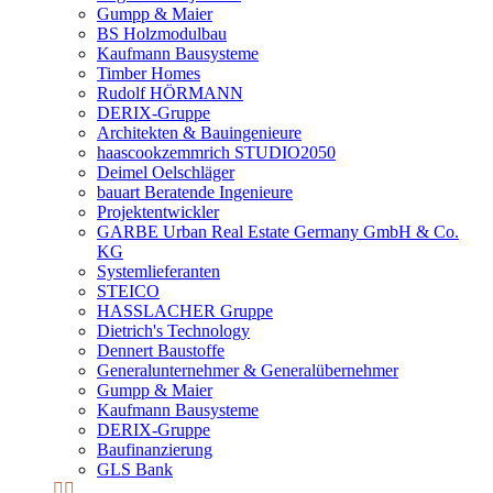
Gumpp & Maier
BS Holzmodulbau
Kaufmann Bausysteme
Timber Homes
Rudolf HÖRMANN
DERIX-Gruppe
Architekten & Bauingenieure
haascookzemmrich STUDIO2050
Deimel Oelschläger
bauart Beratende Ingenieure
Projektentwickler
GARBE Urban Real Estate Germany GmbH & Co.
KG
Systemlieferanten
STEICO
HASSLACHER Gruppe
Dietrich's Technology
Dennert Baustoffe
Generalunternehmer & Generalübernehmer
Gumpp & Maier
Kaufmann Bausysteme
DERIX-Gruppe
Baufinanzierung
GLS Bank