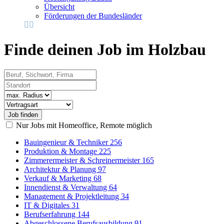
Übersicht
Förderungen der Bundesländer
Finde deinen Job im Holzbau
Beruf, Stichwort, Firma
Standort
Radius
Vertragsart
Nur Jobs mit Homeoffice, Remote möglich
Bauingenieur & Techniker
256
Produktion & Montage
225
Zimmerermeister & Schreinermeister
165
Architektur & Planung
97
Verkauf & Marketing
68
Innendienst & Verwaltung
64
Management & Projektleitung
34
IT & Digitales
31
Berufserfahrung
144
Abgeschlossene Berufsausbildung
91