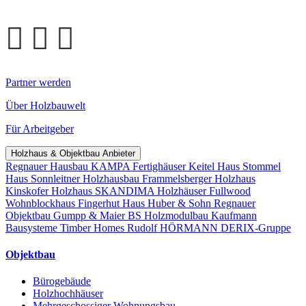
Partner werden
Über Holzbauwelt
Für Arbeitgeber
Holzhaus & Objektbau Anbieter
Regnauer Hausbau
KAMPA Fertighäuser
Keitel Haus
Stommel
Haus
Sonnleitner Holzhausbau
Frammelsberger Holzhaus
Kinskofer Holzhaus
SKANDIMA Holzhäuser
Fullwood
Wohnblockhaus
Fingerhut Haus
Huber & Sohn
Regnauer
Objektbau
Gumpp & Maier
BS Holzmodulbau
Kaufmann
Bausysteme
Timber Homes
Rudolf HÖRMANN
DERIX-Gruppe
Objektbau
Bürogebäude
Holzhochhäuser
Mehrgeschossiger Wohnungsbau