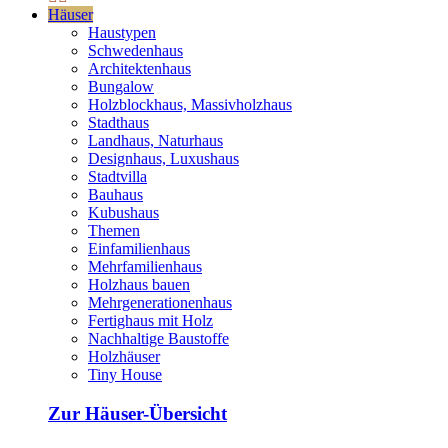
Häuser
Haustypen
Schwedenhaus
Architektenhaus
Bungalow
Holzblockhaus, Massivholzhaus
Stadthaus
Landhaus, Naturhaus
Designhaus, Luxushaus
Stadtvilla
Bauhaus
Kubushaus
Themen
Einfamilienhaus
Mehrfamilienhaus
Holzhaus bauen
Mehrgenerationenhaus
Fertighaus mit Holz
Nachhaltige Baustoffe
Holzhäuser
Tiny House
Zur Häuser-Übersicht