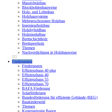
Massivholzbau
Blockbohlenbauweise
Holz- und Lehmbau
Holzbausysteme
Mehrgeschossiger Holzbau
Ingenieurholzbau
Holzhybridbau
Holzmodulbau
Brettschichtholz
Brettsperrholz
Themen
Nachverdichtung in Holzbauweise
Förderungen
Förderungen
Effizienzhaus 40 plus
Effizienzhaus 40
Effizienzhaus 55
Effizienzhaus 70
BAFA Förderung
Solarförderung
Bundesförderung für effiziente Gebäude (BEG)
Baukindergeld
Themen
Kostengünstig Bauen