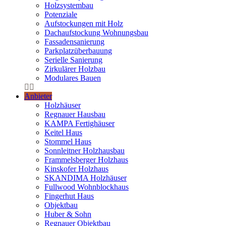
Holzsystembau
Potenziale
Aufstockungen mit Holz
Dachaufstockung Wohnungsbau
Fassadensanierung
Parkplatzüberbauung
Serielle Sanierung
Zirkulärer Holzbau
Modulares Bauen
Anbieter
Holzhäuser
Regnauer Hausbau
KAMPA Fertighäuser
Keitel Haus
Stommel Haus
Sonnleitner Holzhausbau
Frammelsberger Holzhaus
Kinskofer Holzhaus
SKANDIMA Holzhäuser
Fullwood Wohnblockhaus
Fingerhut Haus
Objektbau
Huber & Sohn
Regnauer Objektbau