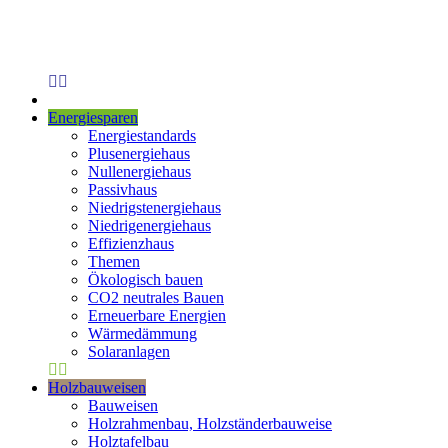
Energiesparen
Energiestandards
Plusenergiehaus
Nullenergiehaus
Passivhaus
Niedrigstenergiehaus
Niedrigenergiehaus
Effizienzhaus
Themen
Ökologisch bauen
CO2 neutrales Bauen
Erneuerbare Energien
Wärmedämmung
Solaranlagen
Holzbauweisen
Bauweisen
Holzrahmenbau, Holzständerbauweise
Holztafelbau