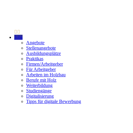
Jobs
Angebote
Stellenangebote
Ausbildungsplätze
Praktikas
Firmen/Arbeitgeber
Für Arbeitgeber
Arbeiten im Holzbau
Berufe mit Holz
Weiterbildung
Studiengänge
Digitalisierung
Tipps für digitale Bewerbung