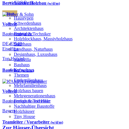
GLS Bank
Bereichsleiter Holzbau
(w/d/m)
Häuser
Haustypen
Schwedenhaus
Vollzeit
Architektenhaus
Bungalow
Bauingenieur & Techniker
Holzblockhaus, Massivholzhaus
DE-83549
Stadthaus
Eiselfing
Landhaus, Naturhaus
Designhaus, Luxushaus
Top Holzjob
Stadtvilla
Bauhaus
Kubushaus
Bauleiter
(w/d/m)
Themen
Einfamilienhaus
Mehrfamilienhaus
Holzhaus bauen
Vollzeit
Mehrgenerationenhaus
Bauingenieur & Techniker
Fertighaus mit Holz
Nachhaltige Baustoffe
Bayern
Holzhäuser
Tiny House
Teamleiter / Vorarbeiter
(w/d/m)
Zur Häuser-Übersicht