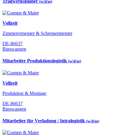
Tragwerksplaner
(w/d/m)
Vollzeit
Zimmerermeister & Schreinermeister
DE-86637
Binswangen
Mitarbeiter Produktionslogistik
(w/d/m)
Vollzeit
Produktion & Montage
DE-86637
Binswangen
Mitarbeiter für Verladung / Intralogistik
(w/d/m)