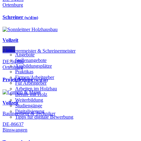
Ortenburg
Schreiner
(w/d/m)
Vollzeit
Jobs
Zimmerermeister & Schreinermeister
Angebote
Stellenangebote
DE-94496
Ausbildungsplätze
Ortenburg
Praktikas
Firmen/Arbeitgeber
Projektleitung
(w/d/m)
Für Arbeitgeber
Arbeiten im Holzbau
Berufe mit Holz
Weiterbildung
Vollzeit
Studiengänge
Digitalisierung
Bauingenieur & Techniker
Tipps für digitale Bewerbung
DE-86637
Binswangen