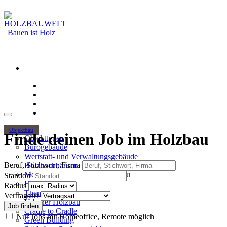
Objektbau
Finde deinen Job im Holzbau
Objekttypen
Bürogebäude
Wertstatt- und Verwaltungsgebäude
Beruf, Stichwort, Firma
Holzhochhäuser
Mehrgeschossiger Wohnungsbau
Standort
Hallenbau
Radius
Themen
Vertragsart
Urbaner Holzbau
Cradle to Cradle
Nur Jobs mit Homeoffice, Remote möglich
Green Building