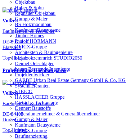
Objektbau
Huber & Sohn
Regnauer Objektbau
Gumpp & Maier
Vollzeit
BS Holzmodulbau
Kaufmann Bausysteme
Bauingenieur & Techniker
Timber Homes
Rudolf HÖRMANN
DE-89134
DERIX-Gruppe
Blaustein
Architekten & Bauingenieure
haascookzemmrich STUDIO2050
Top Holzjob
Deimel Oelschläger
bauart Beratende Ingenieure
Projektleitung Hochbau
(w/d/m)
Projektentwickler
GARBE Urban Real Estate Germany GmbH & Co. KG
Systemlieferanten
STEICO
Vollzeit
HASSLACHER Gruppe
Dietrich's Technology
Bauingenieur & Techniker
Dennert Baustoffe
Generalunternehmer & Generalübernehmer
DE-84405
Gumpp & Maier
Dorfen
Kaufmann Bausysteme
Top Holzjob
DERIX-Gruppe
Baufinanzierung