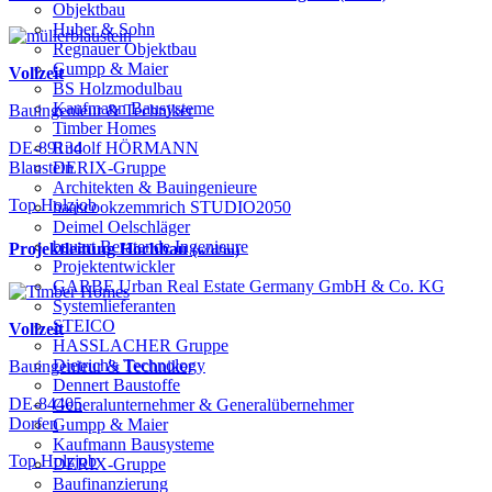
Objektbau
Huber & Sohn
Regnauer Objektbau
Gumpp & Maier
Vollzeit
BS Holzmodulbau
Kaufmann Bausysteme
Bauingenieur & Techniker
Timber Homes
Rudolf HÖRMANN
DE-89134
DERIX-Gruppe
Blaustein
Architekten & Bauingenieure
Top Holzjob
haascookzemmrich STUDIO2050
Deimel Oelschläger
bauart Beratende Ingenieure
Projektleitung Hochbau
(w/d/m)
Projektentwickler
GARBE Urban Real Estate Germany GmbH & Co. KG
Systemlieferanten
STEICO
Vollzeit
HASSLACHER Gruppe
Dietrich's Technology
Bauingenieur & Techniker
Dennert Baustoffe
DE-84405
Generalunternehmer & Generalübernehmer
Dorfen
Gumpp & Maier
Kaufmann Bausysteme
Top Holzjob
DERIX-Gruppe
Baufinanzierung