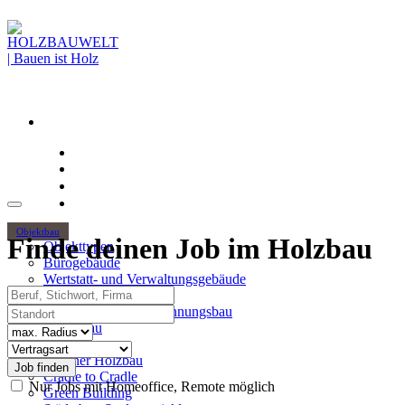
Objektbau
Finde deinen Job im Holzbau
Objekttypen
Bürogebäude
Wertstatt- und Verwaltungsgebäude
Beruf, Stichwort, Firma
Holzhochhäuser
Standort
Mehrgeschossiger Wohnungsbau
Hallenbau
Radius
Themen
Vertragsart
Urbaner Holzbau
Cradle to Cradle
Nur Jobs mit Homeoffice, Remote möglich
Green Building