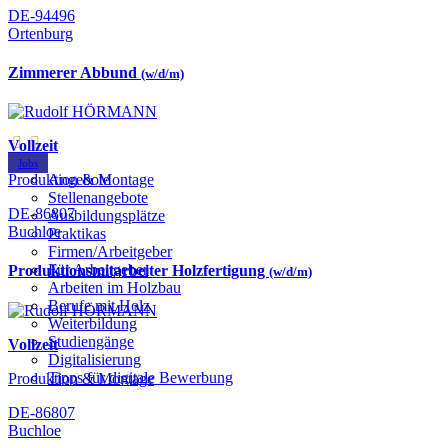
DE-94496
Ortenburg
Zimmerer Abbund
(w/d/m)
Vollzeit
Jobs
Produktion & Montage
Angebote
Stellenangebote
DE-86807
Ausbildungsplätze
Buchloe
Praktikas
Firmen/Arbeitgeber
Für Arbeitgeber
Produktionsmitarbeiter Holzfertigung
(w/d/m)
Arbeiten im Holzbau
Berufe mit Holz
Weiterbildung
Studiengänge
Vollzeit
Digitalisierung
Tipps für digitale Bewerbung
Produktion & Montage
DE-86807
Buchloe