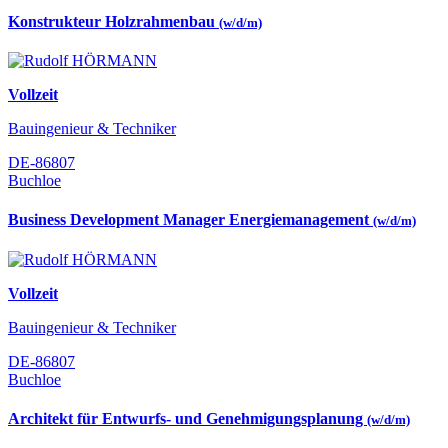
Konstrukteur Holzrahmenbau
(w/d/m)
Vollzeit
Bauingenieur & Techniker
DE-86807
Buchloe
Business Development Manager Energiemanagement
(w/d/m)
Vollzeit
Bauingenieur & Techniker
DE-86807
Buchloe
Architekt für Entwurfs- und Genehmigungsplanung
(w/d/m)