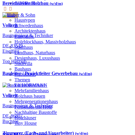
GLS Bank
Bereichsleiter Holzbau
(w/d/m)
Häuser
Haustypen
Vollzeit
Schwedenhaus
Architektenhaus
Bauingenieur & Techniker
Bungalow
Holzblockhaus, Massivholzhaus
DE-83549
Stadthaus
Eiselfing
Landhaus, Naturhaus
Designhaus, Luxushaus
Top Holzjob
Stadtvilla
Bauhaus
Bauleiter / Projektleiter Gewerbebau
(w/d/m)
Kubushaus
Themen
Einfamilienhaus
Mehrfamilienhaus
Vollzeit
Holzhaus bauen
Mehrgenerationenhaus
Bauingenieur & Techniker
Fertighaus mit Holz
Nachhaltige Baustoffe
DE-86807
Holzhäuser
Buchloe
Tiny House
Zimmerer (Fach- und Vorarbeiter)
(w/d/m)
Zur Häuser-Übersicht