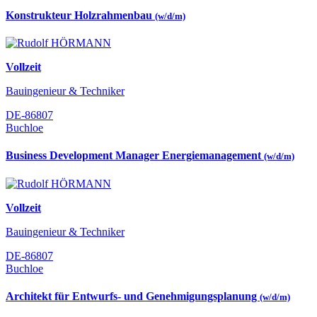
Konstrukteur Holzrahmenbau
(w/d/m)
Vollzeit
Bauingenieur & Techniker
DE-86807
Buchloe
Business Development Manager Energiemanagement
(w/d/m)
Vollzeit
Bauingenieur & Techniker
DE-86807
Buchloe
Architekt für Entwurfs- und Genehmigungsplanung
(w/d/m)