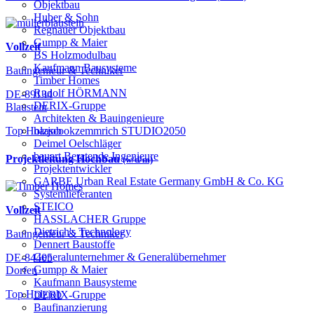
Objektbau
Huber & Sohn
Regnauer Objektbau
Gumpp & Maier
Vollzeit
BS Holzmodulbau
Kaufmann Bausysteme
Bauingenieur & Techniker
Timber Homes
Rudolf HÖRMANN
DE-89134
DERIX-Gruppe
Blaustein
Architekten & Bauingenieure
haascookzemmrich STUDIO2050
Top Holzjob
Deimel Oelschläger
bauart Beratende Ingenieure
Projektleitung Hochbau
(w/d/m)
Projektentwickler
GARBE Urban Real Estate Germany GmbH & Co. KG
Systemlieferanten
STEICO
Vollzeit
HASSLACHER Gruppe
Dietrich's Technology
Bauingenieur & Techniker
Dennert Baustoffe
Generalunternehmer & Generalübernehmer
DE-84405
Gumpp & Maier
Dorfen
Kaufmann Bausysteme
Top Holzjob
DERIX-Gruppe
Baufinanzierung