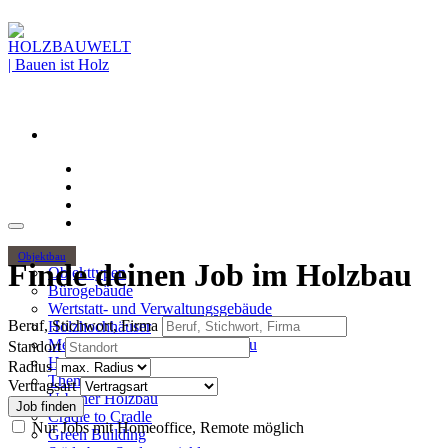
Objektbau
Finde deinen Job im Holzbau
Objekttypen
Bürogebäude
Wertstatt- und Verwaltungsgebäude
Beruf, Stichwort, Firma
Holzhochhäuser
Mehrgeschossiger Wohnungsbau
Standort
Hallenbau
Radius
Themen
Vertragsart
Urbaner Holzbau
Cradle to Cradle
Nur Jobs mit Homeoffice, Remote möglich
Green Building