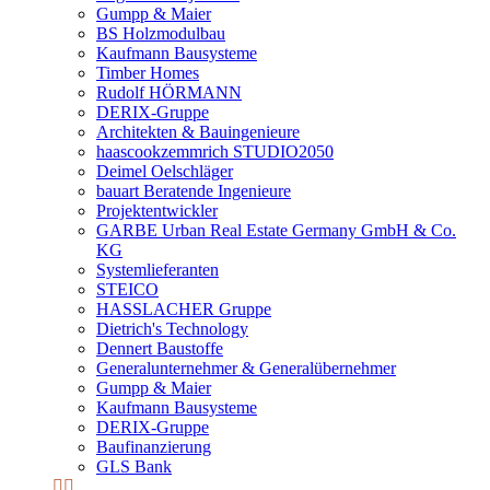
Gumpp & Maier
BS Holzmodulbau
Kaufmann Bausysteme
Timber Homes
Rudolf HÖRMANN
DERIX-Gruppe
Architekten & Bauingenieure
haascookzemmrich STUDIO2050
Deimel Oelschläger
bauart Beratende Ingenieure
Projektentwickler
GARBE Urban Real Estate Germany GmbH & Co.
KG
Systemlieferanten
STEICO
HASSLACHER Gruppe
Dietrich's Technology
Dennert Baustoffe
Generalunternehmer & Generalübernehmer
Gumpp & Maier
Kaufmann Bausysteme
DERIX-Gruppe
Baufinanzierung
GLS Bank