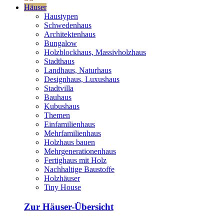
Häuser
Haustypen
Schwedenhaus
Architektenhaus
Bungalow
Holzblockhaus, Massivholzhaus
Stadthaus
Landhaus, Naturhaus
Designhaus, Luxushaus
Stadtvilla
Bauhaus
Kubushaus
Themen
Einfamilienhaus
Mehrfamilienhaus
Holzhaus bauen
Mehrgenerationenhaus
Fertighaus mit Holz
Nachhaltige Baustoffe
Holzhäuser
Tiny House
Zur Häuser-Übersicht