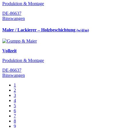
Produktion & Montage
DE-86637
Binswangen
Maler / Lackierer – Holzbeschichtung
(w/d/m)
Vollzeit
Produktion & Montage
DE-86637
Binswangen
1
2
3
4
5
6
7
8
9