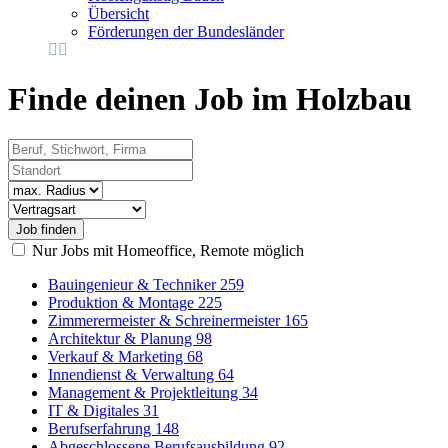
Übersicht
Förderungen der Bundesländer
Finde deinen Job im Holzbau
Beruf, Stichwort, Firma
Standort
Radius
Vertragsart
Nur Jobs mit Homeoffice, Remote möglich
Bauingenieur & Techniker
259
Produktion & Montage
225
Zimmerermeister & Schreinermeister
165
Architektur & Planung
98
Verkauf & Marketing
68
Innendienst & Verwaltung
64
Management & Projektleitung
34
IT & Digitales
31
Berufserfahrung
148
Abgeschlossene Berufsausbildung
92