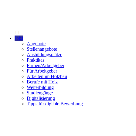
Jobs
Angebote
Stellenangebote
Ausbildungsplätze
Praktikas
Firmen/Arbeitgeber
Für Arbeitgeber
Arbeiten im Holzbau
Berufe mit Holz
Weiterbildung
Studiengänge
Digitalisierung
Tipps für digitale Bewerbung