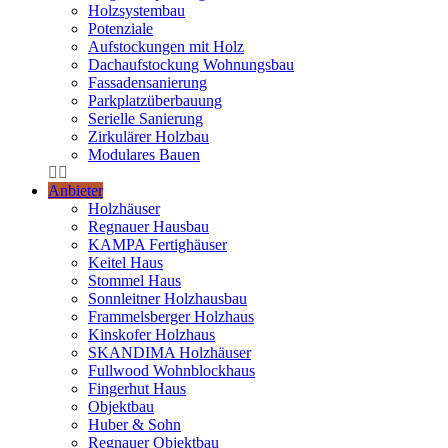
Holzsystembau
Potenziale
Aufstockungen mit Holz
Dachaufstockung Wohnungsbau
Fassadensanierung
Parkplatzüberbauung
Serielle Sanierung
Zirkulärer Holzbau
Modulares Bauen
Anbieter
Holzhäuser
Regnauer Hausbau
KAMPA Fertighäuser
Keitel Haus
Stommel Haus
Sonnleitner Holzhausbau
Frammelsberger Holzhaus
Kinskofer Holzhaus
SKANDIMA Holzhäuser
Fullwood Wohnblockhaus
Fingerhut Haus
Objektbau
Huber & Sohn
Regnauer Objektbau