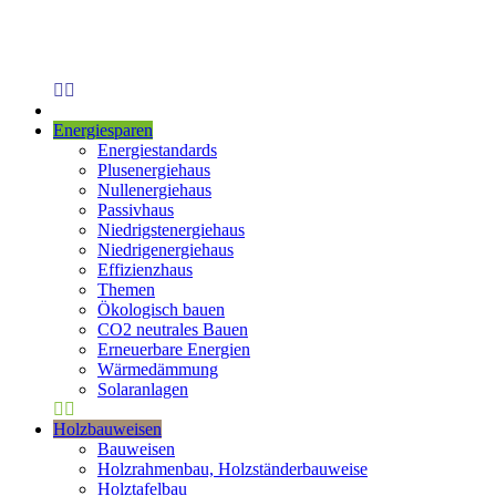
Energiesparen
Energiestandards
Plusenergiehaus
Nullenergiehaus
Passivhaus
Niedrigstenergiehaus
Niedrigenergiehaus
Effizienzhaus
Themen
Ökologisch bauen
CO2 neutrales Bauen
Erneuerbare Energien
Wärmedämmung
Solaranlagen
Holzbauweisen
Bauweisen
Holzrahmenbau, Holzständerbauweise
Holztafelbau