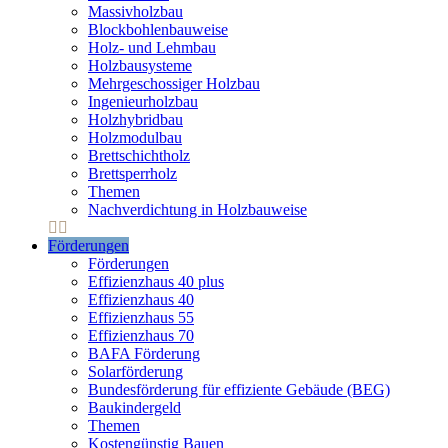
Massivholzbau
Blockbohlenbauweise
Holz- und Lehmbau
Holzbausysteme
Mehrgeschossiger Holzbau
Ingenieurholzbau
Holzhybridbau
Holzmodulbau
Brettschichtholz
Brettsperrholz
Themen
Nachverdichtung in Holzbauweise
Förderungen
Förderungen
Effizienzhaus 40 plus
Effizienzhaus 40
Effizienzhaus 55
Effizienzhaus 70
BAFA Förderung
Solarförderung
Bundesförderung für effiziente Gebäude (BEG)
Baukindergeld
Themen
Kostengünstig Bauen