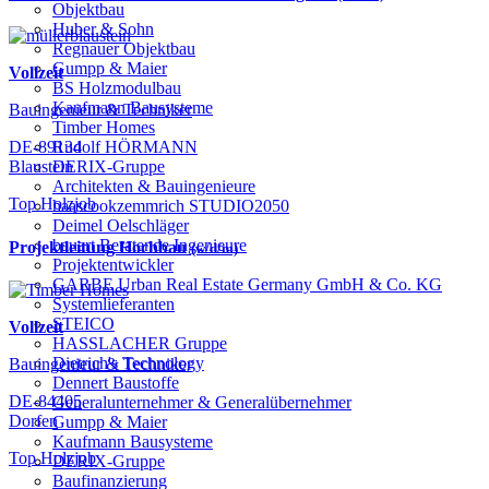
Objektbau
Huber & Sohn
Regnauer Objektbau
Gumpp & Maier
Vollzeit
BS Holzmodulbau
Kaufmann Bausysteme
Bauingenieur & Techniker
Timber Homes
Rudolf HÖRMANN
DE-89134
DERIX-Gruppe
Blaustein
Architekten & Bauingenieure
Top Holzjob
haascookzemmrich STUDIO2050
Deimel Oelschläger
bauart Beratende Ingenieure
Projektleitung Hochbau
(w/d/m)
Projektentwickler
GARBE Urban Real Estate Germany GmbH & Co. KG
Systemlieferanten
STEICO
Vollzeit
HASSLACHER Gruppe
Dietrich's Technology
Bauingenieur & Techniker
Dennert Baustoffe
DE-84405
Generalunternehmer & Generalübernehmer
Dorfen
Gumpp & Maier
Kaufmann Bausysteme
Top Holzjob
DERIX-Gruppe
Baufinanzierung