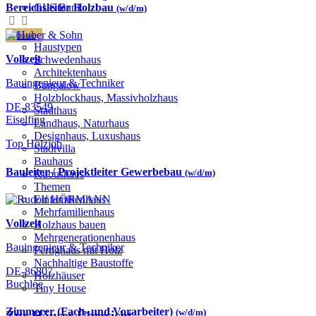
GLS Bank
Bereichsleiter Holzbau
(w/d/m)
Häuser
Haustypen
Vollzeit
Schwedenhaus
Architektenhaus
Bauingenieur & Techniker
Bungalow
Holzblockhaus, Massivholzhaus
DE-83549
Stadthaus
Eiselfing
Landhaus, Naturhaus
Designhaus, Luxushaus
Top Holzjob
Stadtvilla
Bauhaus
Bauleiter / Projektleiter Gewerbebau
(w/d/m)
Kubushaus
Themen
Einfamilienhaus
Mehrfamilienhaus
Vollzeit
Holzhaus bauen
Mehrgenerationenhaus
Bauingenieur & Techniker
Fertighaus mit Holz
Nachhaltige Baustoffe
DE-86807
Holzhäuser
Buchloe
Tiny House
Zimmerer (Fach- und Vorarbeiter)
(w/d/m)
Zur Häuser-Übersicht