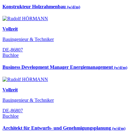
Konstrukteur Holzrahmenbau
(w/d/m)
Vollzeit
Bauingenieur & Techniker
DE-86807
Buchloe
Business Development Manager Energiemanagement
(w/d/m)
Vollzeit
Bauingenieur & Techniker
DE-86807
Buchloe
Architekt für Entwurfs- und Genehmigungsplanung
(w/d/m)