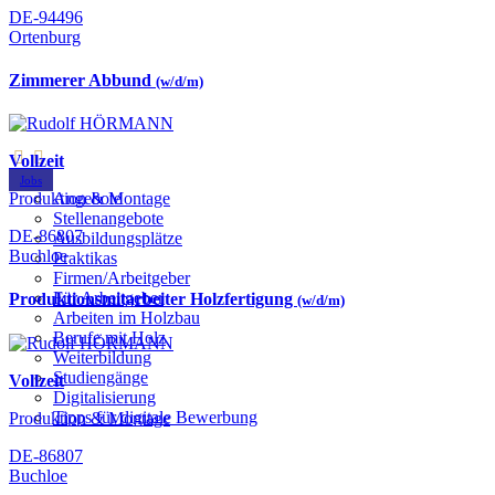
DE-94496
Ortenburg
Zimmerer Abbund
(w/d/m)
Vollzeit
Jobs
Produktion & Montage
Angebote
Stellenangebote
DE-86807
Ausbildungsplätze
Buchloe
Praktikas
Firmen/Arbeitgeber
Für Arbeitgeber
Produktionsmitarbeiter Holzfertigung
(w/d/m)
Arbeiten im Holzbau
Berufe mit Holz
Weiterbildung
Studiengänge
Vollzeit
Digitalisierung
Tipps für digitale Bewerbung
Produktion & Montage
DE-86807
Buchloe