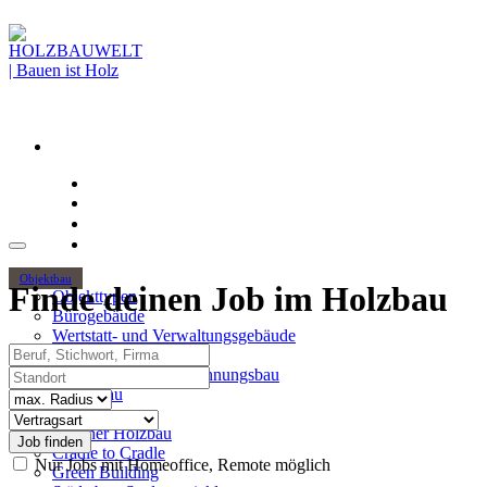
Objektbau
Finde deinen Job im Holzbau
Objekttypen
Bürogebäude
Wertstatt- und Verwaltungsgebäude
Beruf, Stichwort, Firma
Holzhochhäuser
Standort
Mehrgeschossiger Wohnungsbau
Hallenbau
Radius
Themen
Vertragsart
Urbaner Holzbau
Cradle to Cradle
Nur Jobs mit Homeoffice, Remote möglich
Green Building